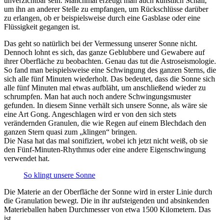
unverzichtbar sein. Manchmal erzeugt man auch künstlich Schall,
um ihn an anderer Stelle zu empfangen, um Rückschlüsse darüber
zu erlangen, ob er beispielsweise durch eine Gasblase oder eine
Flüssigkeit gegangen ist.
Das geht so natürlich bei der Vermessung unserer Sonne nicht.
Dennoch lohnt es sich, das ganze Geblubbere und Gewabere auf
ihrer Oberfläche zu beobachten. Genau das tut die Astroseismologie.
So fand man beispielsweise eine Schwingung des ganzen Sterns, die
sich alle fünf Minuten wiederholt. Das bedeutet, dass die Sonne sich
alle fünf Minuten mal etwas aufbläht, um anschließend wieder zu
schrumpfen. Man hat auch noch andere Schwingungsmuster
gefunden. In diesem Sinne verhält sich unsere Sonne, als wäre sie
eine Art Gong. Angeschlagen wird er von den sich stets
verändernden Granulen, die wie Regen auf einem Blechdach den
ganzen Stern quasi zum „klingen“ bringen.
Die Nasa hat das mal sonifiziert, wobei ich jetzt nicht weiß, ob sie
den Fünf-Minuten-Rhythmus oder eine andere Eigenschwingung
verwendet hat.
So klingt unsere Sonne
Die Materie an der Oberfläche der Sonne wird in erster Linie durch
die Granulation bewegt. Die in ihr aufsteigenden und absinkenden
Materieballen haben Durchmesser von etwa 1500 Kilometern. Das
ist