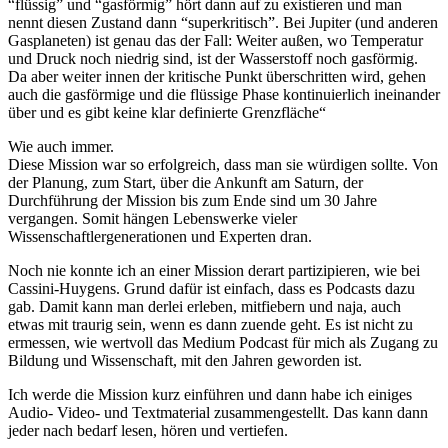
“flüssig” und “gasförmig” hört dann auf zu existieren und man
nennt diesen Zustand dann “superkritisch”. Bei Jupiter (und anderen
Gasplaneten) ist genau das der Fall: Weiter außen, wo Temperatur
und Druck noch niedrig sind, ist der Wasserstoff noch gasförmig.
Da aber weiter innen der kritische Punkt überschritten wird, gehen
auch die gasförmige und die flüssige Phase kontinuierlich ineinander
über und es gibt keine klar definierte Grenzfläche“
Wie auch immer.
Diese Mission war so erfolgreich, dass man sie würdigen sollte. Von
der Planung, zum Start, über die Ankunft am Saturn, der
Durchführung der Mission bis zum Ende sind um 30 Jahre
vergangen. Somit hängen Lebenswerke vieler
Wissenschaftlergenerationen und Experten dran.
Noch nie konnte ich an einer Mission derart partizipieren, wie bei
Cassini-Huygens. Grund dafür ist einfach, dass es Podcasts dazu
gab. Damit kann man derlei erleben, mitfiebern und naja, auch
etwas mit traurig sein, wenn es dann zuende geht. Es ist nicht zu
ermessen, wie wertvoll das Medium Podcast für mich als Zugang zu
Bildung und Wissenschaft, mit den Jahren geworden ist.
Ich werde die Mission kurz einführen und dann habe ich einiges
Audio- Video- und Textmaterial zusammengestellt. Das kann dann
jeder nach bedarf lesen, hören und vertiefen.