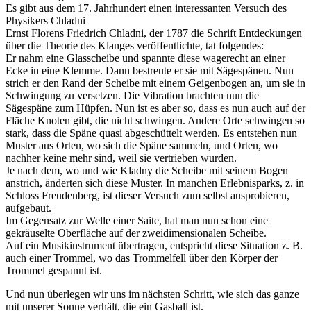
Es gibt aus dem 17. Jahrhundert einen interessanten Versuch des
Physikers Chladni
Ernst Florens Friedrich Chladni, der 1787 die Schrift Entdeckungen
über die Theorie des Klanges veröffentlichte, tat folgendes:
Er nahm eine Glasscheibe und spannte diese wagerecht an einer
Ecke in eine Klemme. Dann bestreute er sie mit Sägespänen. Nun
strich er den Rand der Scheibe mit einem Geigenbogen an, um sie in
Schwingung zu versetzen. Die Vibration brachten nun die
Sägespäne zum Hüpfen. Nun ist es aber so, dass es nun auch auf der
Fläche Knoten gibt, die nicht schwingen. Andere Orte schwingen so
stark, dass die Späne quasi abgeschüttelt werden. Es entstehen nun
Muster aus Orten, wo sich die Späne sammeln, und Orten, wo
nachher keine mehr sind, weil sie vertrieben wurden.
Je nach dem, wo und wie Kladny die Scheibe mit seinem Bogen
anstrich, änderten sich diese Muster. In manchen Erlebnisparks, z. in
Schloss Freudenberg, ist dieser Versuch zum selbst ausprobieren,
aufgebaut.
Im Gegensatz zur Welle einer Saite, hat man nun schon eine
gekräuselte Oberfläche auf der zweidimensionalen Scheibe.
Auf ein Musikinstrument übertragen, entspricht diese Situation z. B.
auch einer Trommel, wo das Trommelfell über den Körper der
Trommel gespannt ist.
Und nun überlegen wir uns im nächsten Schritt, wie sich das ganze
mit unserer Sonne verhält, die ein Gasball ist.