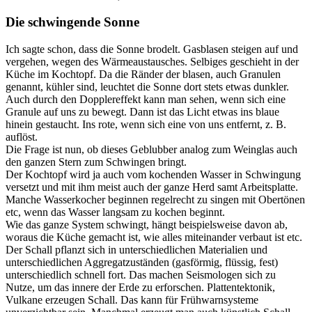
Die schwingende Sonne
Ich sagte schon, dass die Sonne brodelt. Gasblasen steigen auf und
vergehen, wegen des Wärmeaustausches. Selbiges geschieht in der
Küche im Kochtopf. Da die Ränder der blasen, auch Granulen
genannt, kühler sind, leuchtet die Sonne dort stets etwas dunkler.
Auch durch den Dopplereffekt kann man sehen, wenn sich eine
Granule auf uns zu bewegt. Dann ist das Licht etwas ins blaue
hinein gestaucht. Ins rote, wenn sich eine von uns entfernt, z. B.
auflöst.
Die Frage ist nun, ob dieses Geblubber analog zum Weinglas auch
den ganzen Stern zum Schwingen bringt.
Der Kochtopf wird ja auch vom kochenden Wasser in Schwingung
versetzt und mit ihm meist auch der ganze Herd samt Arbeitsplatte.
Manche Wasserkocher beginnen regelrecht zu singen mit Obertönen
etc, wenn das Wasser langsam zu kochen beginnt.
Wie das ganze System schwingt, hängt beispielsweise davon ab,
woraus die Küche gemacht ist, wie alles miteinander verbaut ist etc.
Der Schall pflanzt sich in unterschiedlichen Materialien und
unterschiedlichen Aggregatzuständen (gasförmig, flüssig, fest)
unterschiedlich schnell fort. Das machen Seismologen sich zu
Nutze, um das innere der Erde zu erforschen. Plattentektonik,
Vulkane erzeugen Schall. Das kann für Frühwarnsysteme