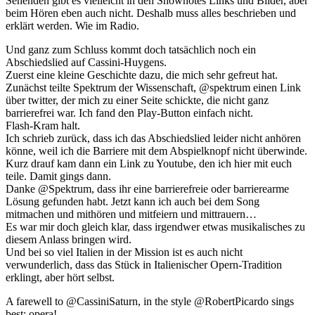
Sehenden gibt es vielleicht in den Shownotes Links und Bilder, aber
beim Hören eben auch nicht. Deshalb muss alles beschrieben und
erklärt werden. Wie im Radio.
Und ganz zum Schluss kommt doch tatsächlich noch ein
Abschiedslied auf Cassini-Huygens.
Zuerst eine kleine Geschichte dazu, die mich sehr gefreut hat.
Zunächst teilte Spektrum der Wissenschaft, @spektrum einen Link
über twitter, der mich zu einer Seite schickte, die nicht ganz
barrierefrei war. Ich fand den Play-Button einfach nicht.
Flash-Kram halt.
Ich schrieb zurück, dass ich das Abschiedslied leider nicht anhören
könne, weil ich die Barriere mit dem Abspielknopf nicht überwinde.
Kurz drauf kam dann ein Link zu Youtube, den ich hier mit euch
teile. Damit gings dann.
Danke @Spektrum, dass ihr eine barrierefreie oder barrierearme
Lösung gefunden habt. Jetzt kann ich auch bei dem Song
mitmachen und mithören und mitfeiern und mittrauern…
Es war mir doch gleich klar, dass irgendwer etwas musikalisches zu
diesem Anlass bringen wird.
Und bei so viel Italien in der Mission ist es auch nicht
verwunderlich, dass das Stück in Italienischer Opern-Tradition
erklingt, aber hört selbst.
A farewell to @CassiniSaturn, in the style @RobertPicardo sings
best: opera!