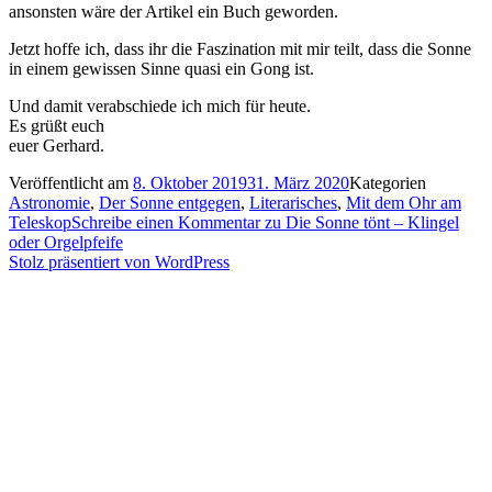
ansonsten wäre der Artikel ein Buch geworden.
Jetzt hoffe ich, dass ihr die Faszination mit mir teilt, dass die Sonne
in einem gewissen Sinne quasi ein Gong ist.
Und damit verabschiede ich mich für heute.
Es grüßt euch
euer Gerhard.
Veröffentlicht am
8. Oktober 2019
31. März 2020
Kategorien
Astronomie
,
Der Sonne entgegen
,
Literarisches
,
Mit dem Ohr am
Teleskop
Schreibe einen Kommentar
zu Die Sonne tönt – Klingel
oder Orgelpfeife
Stolz präsentiert von WordPress