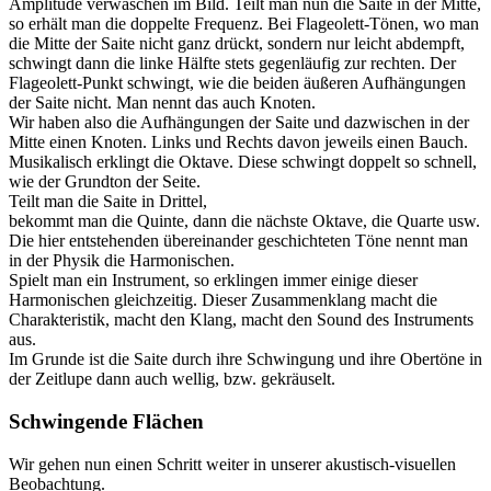
Amplitude verwaschen im Bild. Teilt man nun die Saite in der Mitte,
so erhält man die doppelte Frequenz. Bei Flageolett-Tönen, wo man
die Mitte der Saite nicht ganz drückt, sondern nur leicht abdempft,
schwingt dann die linke Hälfte stets gegenläufig zur rechten. Der
Flageolett-Punkt schwingt, wie die beiden äußeren Aufhängungen
der Saite nicht. Man nennt das auch Knoten.
Wir haben also die Aufhängungen der Saite und dazwischen in der
Mitte einen Knoten. Links und Rechts davon jeweils einen Bauch.
Musikalisch erklingt die Oktave. Diese schwingt doppelt so schnell,
wie der Grundton der Seite.
Teilt man die Saite in Drittel,
bekommt man die Quinte, dann die nächste Oktave, die Quarte usw.
Die hier entstehenden übereinander geschichteten Töne nennt man
in der Physik die Harmonischen.
Spielt man ein Instrument, so erklingen immer einige dieser
Harmonischen gleichzeitig. Dieser Zusammenklang macht die
Charakteristik, macht den Klang, macht den Sound des Instruments
aus.
Im Grunde ist die Saite durch ihre Schwingung und ihre Obertöne in
der Zeitlupe dann auch wellig, bzw. gekräuselt.
Schwingende Flächen
Wir gehen nun einen Schritt weiter in unserer akustisch-visuellen
Beobachtung.