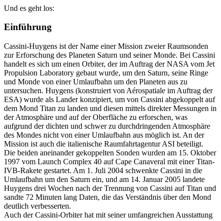
Und es geht los:
Einführung
Cassini-Huygens ist der Name einer Mission zweier Raumsonden
zur Erforschung des Planeten Saturn und seiner Monde. Bei Cassini
handelt es sich um einen Orbiter, der im Auftrag der NASA vom Jet
Propulsion Laboratory gebaut wurde, um den Saturn, seine Ringe
und Monde von einer Umlaufbahn um den Planeten aus zu
untersuchen. Huygens (konstruiert von Aérospatiale im Auftrag der
ESA) wurde als Lander konzipiert, um von Cassini abgekoppelt auf
dem Mond Titan zu landen und diesen mittels direkter Messungen in
der Atmosphäre und auf der Oberfläche zu erforschen, was
aufgrund der dichten und schwer zu durchdringenden Atmosphäre
des Mondes nicht von einer Umlaufbahn aus möglich ist. An der
Mission ist auch die italienische Raumfahrtagentur ASI beteiligt.
Die beiden aneinander gekoppelten Sonden wurden am 15. Oktober
1997 vom Launch Complex 40 auf Cape Canaveral mit einer Titan-
IVB-Rakete gestartet. Am 1. Juli 2004 schwenkte Cassini in die
Umlaufbahn um den Saturn ein, und am 14. Januar 2005 landete
Huygens drei Wochen nach der Trennung von Cassini auf Titan und
sandte 72 Minuten lang Daten, die das Verständnis über den Mond
deutlich verbesserten.
Auch der Cassini-Orbiter hat mit seiner umfangreichen Ausstattung