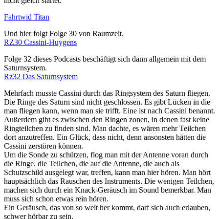
nicht gleich startet.
Fahrtwid Titan
Und hier folgt Folge 30 von Raumzeit.
RZ30 Cassini-Huygens
Folge 32 dieses Podcasts beschäftigt sich dann allgemein mit dem
Saturnsystem.
Rz32 Das Saturnsystem
Mehrfach musste Cassini durch das Ringsystem des Saturn fliegen.
Die Ringe des Saturn sind nicht geschlossen. Es gibt Lücken in die
man fliegen kann, wenn man sie trifft. Eine ist nach Cassini benannt.
Außerdem gibt es zwischen den Ringen zonen, in denen fast keine
Ringteilchen zu finden sind. Man dachte, es wären mehr Teilchen
dort anzutreffen. Ein Glück, dass nicht, denn ansonsten hätten die
Cassini zerstören können.
Um die Sonde zu schützen, flog man mit der Antenne voran durch
die Ringe. die Teilchen, die auf die Antenne, die auch als
Schutzschild ausgelegt war, treffen, kann man hier hören. Man hört
hauptsächlich das Rauschen des Instruments. Die wenigen Teilchen,
machen sich durch ein Knack-Geräusch im Sound bemerkbar. Man
muss sich schon etwas rein hören.
Ein Geräusch, das von so weit her kommt, darf sich auch erlauben,
schwer hörbar zu sein.