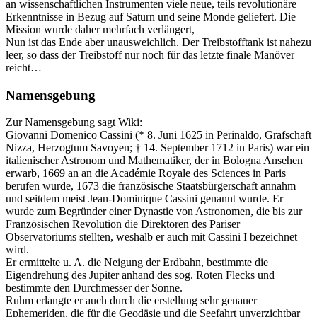
an wissenschaftlichen Instrumenten viele neue, teils revolutionäre
Erkenntnisse in Bezug auf Saturn und seine Monde geliefert. Die
Mission wurde daher mehrfach verlängert,
Nun ist das Ende aber unausweichlich. Der Treibstofftank ist nahezu
leer, so dass der Treibstoff nur noch für das letzte finale Manöver
reicht…
Namensgebung
Zur Namensgebung sagt Wiki:
Giovanni Domenico Cassini (* 8. Juni 1625 in Perinaldo, Grafschaft
Nizza, Herzogtum Savoyen; † 14. September 1712 in Paris) war ein
italienischer Astronom und Mathematiker, der in Bologna Ansehen
erwarb, 1669 an an die Académie Royale des Sciences in Paris
berufen wurde, 1673 die französische Staatsbürgerschaft annahm
und seitdem meist Jean-Dominique Cassini genannt wurde. Er
wurde zum Begründer einer Dynastie von Astronomen, die bis zur
Französischen Revolution die Direktoren des Pariser
Observatoriums stellten, weshalb er auch mit Cassini I bezeichnet
wird.
Er ermittelte u. A. die Neigung der Erdbahn, bestimmte die
Eigendrehung des Jupiter anhand des sog. Roten Flecks und
bestimmte den Durchmesser der Sonne.
Ruhm erlangte er auch durch die erstellung sehr genauer
Ephemeriden, die für die Geodäsie und die Seefahrt unverzichtbar