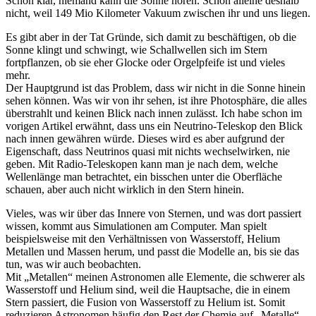
Schon klar, niemand kann die Sonne hören. Schon alleine deshalb
nicht, weil 149 Mio Kilometer Vakuum zwischen ihr und uns liegen.
Es gibt aber in der Tat Gründe, sich damit zu beschäftigen, ob die
Sonne klingt und schwingt, wie Schallwellen sich im Stern
fortpflanzen, ob sie eher Glocke oder Orgelpfeife ist und vieles
mehr.
Der Hauptgrund ist das Problem, dass wir nicht in die Sonne hinein
sehen können. Was wir von ihr sehen, ist ihre Photosphäre, die alles
überstrahlt und keinen Blick nach innen zulässt. Ich habe schon im
vorigen Artikel erwähnt, dass uns ein Neutrino-Teleskop den Blick
nach innen gewähren würde. Dieses wird es aber aufgrund der
Eigenschaft, dass Neutrinos quasi mit nichts wechselwirken, nie
geben. Mit Radio-Teleskopen kann man je nach dem, welche
Wellenlänge man betrachtet, ein bisschen unter die Oberfläche
schauen, aber auch nicht wirklich in den Stern hinein.
Vieles, was wir über das Innere von Sternen, und was dort passiert
wissen, kommt aus Simulationen am Computer. Man spielt
beispielsweise mit den Verhältnissen von Wasserstoff, Helium
Metallen und Massen herum, und passt die Modelle an, bis sie das
tun, was wir auch beobachten.
Mit „Metallen“ meinen Astronomen alle Elemente, die schwerer als
Wasserstoff und Helium sind, weil die Hauptsache, die in einem
Stern passiert, die Fusion von Wasserstoff zu Helium ist. Somit
reduzieren Astronomen häufig den Rest der Chemie auf „Metalle“.