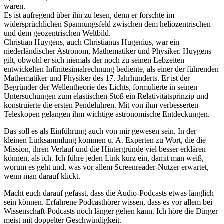
waren.
Es ist aufregend über ihn zu lesen, denn er forschte im
widersprüchlichen Spannungsfeld zwischen dem heliozentrischen –
und dem geozentrischen Weltbild.
Christian Huygens, auch Christianus Hugenius, war ein
niederländischer Astronom, Mathematiker und Physiker. Huygens
gilt, obwohl er sich niemals der noch zu seinen Lebzeiten
entwickelten Infinitesimalrechnung bediente, als einer der führenden
Mathematiker und Physiker des 17. Jahrhunderts. Er ist der
Begründer der Wellentheorie des Lichts, formulierte in seinen
Untersuchungen zum elastischen Stoß ein Relativitätsprinzip und
konstruierte die ersten Pendeluhren. Mit von ihm verbesserten
Teleskopen gelangen ihm wichtige astronomische Entdeckungen.
Das soll es als Einführung auch von mir gewesen sein. In der
kleinen Linksammlung kommen u. A. Experten zu Wort, die die
Mission, ihren Verlauf und die Hintergründe viel besser erklären
können, als ich. Ich führe jeden Link kurz ein, damit man weiß,
worum es geht und, was vor allem Screenreader-Nutzer erwartet,
wenn man darauf klickt.
Macht euch darauf gefasst, dass die Audio-Podcasts etwas länglich
sein können. Erfahrene Podcasthörer wissen, dass es vor allem bei
Wissenschaft-Podcasts noch länger gehen kann. Ich höre die Dinger
meist mit doppelter Geschwindigkeit.