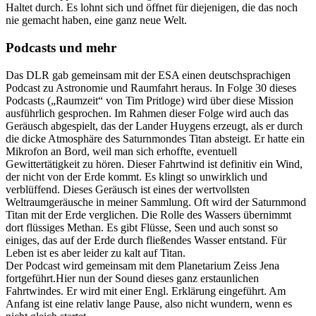
Haltet durch. Es lohnt sich und öffnet für diejenigen, die das noch
nie gemacht haben, eine ganz neue Welt.
Podcasts und mehr
Das DLR gab gemeinsam mit der ESA einen deutschsprachigen
Podcast zu Astronomie und Raumfahrt heraus. In Folge 30 dieses
Podcasts („Raumzeit“ von Tim Pritloge) wird über diese Mission
ausführlich gesprochen. Im Rahmen dieser Folge wird auch das
Geräusch abgespielt, das der Lander Huygens erzeugt, als er durch
die dicke Atmosphäre des Saturnmondes Titan absteigt. Er hatte ein
Mikrofon an Bord, weil man sich erhoffte, eventuell
Gewittertätigkeit zu hören. Dieser Fahrtwind ist definitiv ein Wind,
der nicht von der Erde kommt. Es klingt so unwirklich und
verblüffend. Dieses Geräusch ist eines der wertvollsten
Weltraumgeräusche in meiner Sammlung. Oft wird der Saturnmond
Titan mit der Erde verglichen. Die Rolle des Wassers übernimmt
dort flüssiges Methan. Es gibt Flüsse, Seen und auch sonst so
einiges, das auf der Erde durch fließendes Wasser entstand. Für
Leben ist es aber leider zu kalt auf Titan.
Der Podcast wird gemeinsam mit dem Planetarium Zeiss Jena
fortgeführt.Hier nun der Sound dieses ganz erstaunlichen
Fahrtwindes. Er wird mit einer Engl. Erklärung eingeführt. Am
Anfang ist eine relativ lange Pause, also nicht wundern, wenn es