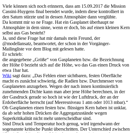
Viele können sich noch erinnern, dass am 15.09.2017 die Mission
Cassini-Huygens final beendet wurde, indem diese kontrolliert in
den Saturn stürzte und in dessen Atmosphäre dann verglühte.
Da kommt mir so ne Frage. Hat ein Gasplanet überhaupt ne
Atmosphäre in dem sinne, wenn er doch, bis auf einen kleinen Kern
selbst aus Gas besteht?
Ja, und diese Frage hat mir damals mein Freund, der
@modellansatz, beantwortet, der schon in der Vorgänger-
Mailingliste vor dem Blog mit gelesen hatte.
Er schrieb:
die angegebene „Größe“ von Gasplaneten bzw. die Bezeichnung
der Höhe 0 bezieht sich auf die Höhe, wo das Gas einen Druck von
etwa 1bar hat.
Wiki
sagt dazu: „Das Fehlen einer sichtbaren, festen Oberfläche
macht es zunächst schwierig, die Radien bzw. Durchmesser von
Gasplaneten anzugeben. Wegen der nach innen kontinuierlich
zunehmenden Dichte kann man aber jene Höhe berechnen, in der
der Gasdruck gerade so hoch ist wie der Luftdruck, der an der
Erdoberfläche herrscht (auf Meeresniveau 1 atm oder 1013 mbar).“
Ob Gasplaneten einen festen bzw. flüssigen Kern haben ist unklar,
da ab sehr hohen Drücken die Aggregatzustände wegen
Superkritikalität nicht mehr unterscheidbar sind.
Sind Druck und Temperatur hoch genug, wird irgendwann der
sogenannte kritische Punkt überschritten. Der Unterschied zwischen