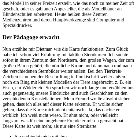
das Modell in seiner Freizeit erstellt, wie das noch zu meiner Zeit oft
geschah, oder es gab auch Angestellte, die als Modellbauer an
Blindenschulen arbeiteten. Heute heißen diese Zentren
Medienzentren und deren Hauptwerkzeuge sind Computer und
Spezialdrucker.
Der Pädagoge erwacht
Nun erzählte mir Dietmar, wie die Karte funktioniert. Zum Glück
habe ich schon viel Erfahrung mit taktilen Sternkarten. Ich suchte
sofort in ihrem Zentrum den Nordstern, den großen Wagen, der zum
großen Bären gehört, die nördliche Krone und dann nach und nach
die verschiedenen Sternbilder weiter außen. Bei den Tierkreis-
Zeichen ist neben der Beschriftung in Punktschrift weiter außen
noch ein Ring mit kleinen Modellen der Tiere angebracht, z. B. ein
Fisch, ein Widder etc. So sprachen wir noch lange und erzählten uns
auch gegenseitig unsere Eindrücke und auch Geschichten zu den
verschiedenen Konstellationen. Mein Freund wollte absolut sicher
gehen, dass ich alles auf dieser Karte erkenne. Er wollte sicher
gehen, dass die Karte mich nicht enttäuscht. Ja, das dachte er
wirklich. Ich weiß nicht wieso. Er ahnt nicht, oder vielleicht
langsam, was für eine ungeheure Freude er mir da gemacht hat.
Diese Karte ist weit mehr, als nur eine Sternkarte.
Sie verbindet mich mit ihm.