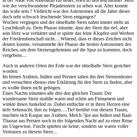
in der Nähe von Aldebaran ein neuer, etwa so hell leuchtender Stern
wie der verschwundene Plejadenstern zu sehen war. Aber konnte
das wahr sein ? Vielleicht war den Astronomen all die Jahre dieser
doch sehr schwach leuchtende Stern entgangen?
Wochen vergingen und der rätselhafte Stern nahm immer mehr an
Leuchtkraft zu. Dem Pharao träumte, dass der Stern ihn rief, aber
sein Herz war verhärtet und er spürte das feine Klopfen und Werben
der Friedensbotschaft nicht….Wütend, dass er dieses Zeichen nicht
deuten konnte, versammelte der Pharao die besten Astronomen des
Reiches, um dem Sternengeheimnis auf die Spur zu kommen, doch
vergebens…
Auch in anderen Orten der Erde war der rätselhafte Stern gesichtet
worden:
Im fernen Arabien, Indien und Persien sahen ihn drei Sternendeuter
und versuchten ebenso eine Erklärung für den Stern zu finden, aber
es wollte ihnen nicht gelingen.
Eines Nachts träumten alle drei den gleichen Traum: Der
wundersame Stern strahlte warm und schön am Firmament und
winkte ihnen funkelnd zu .Dabei entfachte er in ihren Herzen eine
tiefe Sehnsucht, ihm zu folgen….Tief berührt von diesem Traum,
machten sich Kaspar aus Arabien, Melch-`ljor aus Indien und Baal-
Thassar aus Persien noch in der folgenden Nacht auf zu einer Reise
ins Ungewisse. Furcht spürten sie keine, sondern sie waren voller
Vertrauen zu diesem Stern…