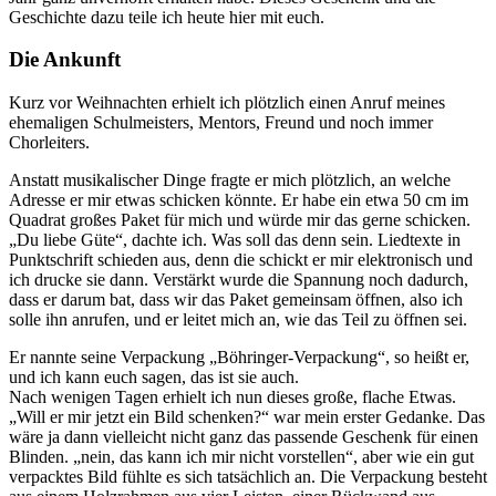
Geschichte dazu teile ich heute hier mit euch.
Die Ankunft
Kurz vor Weihnachten erhielt ich plötzlich einen Anruf meines
ehemaligen Schulmeisters, Mentors, Freund und noch immer
Chorleiters.
Anstatt musikalischer Dinge fragte er mich plötzlich, an welche
Adresse er mir etwas schicken könnte. Er habe ein etwa 50 cm im
Quadrat großes Paket für mich und würde mir das gerne schicken.
„Du liebe Güte“, dachte ich. Was soll das denn sein. Liedtexte in
Punktschrift schieden aus, denn die schickt er mir elektronisch und
ich drucke sie dann. Verstärkt wurde die Spannung noch dadurch,
dass er darum bat, dass wir das Paket gemeinsam öffnen, also ich
solle ihn anrufen, und er leitet mich an, wie das Teil zu öffnen sei.
Er nannte seine Verpackung „Böhringer-Verpackung“, so heißt er,
und ich kann euch sagen, das ist sie auch.
Nach wenigen Tagen erhielt ich nun dieses große, flache Etwas.
„Will er mir jetzt ein Bild schenken?“ war mein erster Gedanke. Das
wäre ja dann vielleicht nicht ganz das passende Geschenk für einen
Blinden. „nein, das kann ich mir nicht vorstellen“, aber wie ein gut
verpacktes Bild fühlte es sich tatsächlich an. Die Verpackung besteht