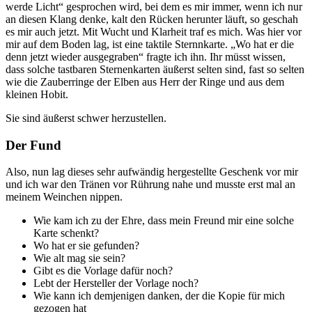
werde Licht“ gesprochen wird, bei dem es mir immer, wenn ich nur
an diesen Klang denke, kalt den Rücken herunter läuft, so geschah
es mir auch jetzt. Mit Wucht und Klarheit traf es mich. Was hier vor
mir auf dem Boden lag, ist eine taktile Sternnkarte. „Wo hat er die
denn jetzt wieder ausgegraben“ fragte ich ihn. Ihr müsst wissen,
dass solche tastbaren Sternenkarten äußerst selten sind, fast so selten
wie die Zauberringe der Elben aus Herr der Ringe und aus dem
kleinen Hobit.
Sie sind äußerst schwer herzustellen.
Der Fund
Also, nun lag dieses sehr aufwändig hergestellte Geschenk vor mir
und ich war den Tränen vor Rührung nahe und musste erst mal an
meinem Weinchen nippen.
Wie kam ich zu der Ehre, dass mein Freund mir eine solche
Karte schenkt?
Wo hat er sie gefunden?
Wie alt mag sie sein?
Gibt es die Vorlage dafür noch?
Lebt der Hersteller der Vorlage noch?
Wie kann ich demjenigen danken, der die Kopie für mich
gezogen hat