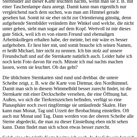
Sternbilder auf dieser Karte leuchten nachts, wenn man sie z. B. mit
einer Taschenlampe dazu anregt. Damit kann man eigentlich nur
vergleichend nach dem suchen, was man am Himmel gerade
gesehen hat. Somit ist sie eher nicht zur Orientierung günstig, denn
aufgehende Sternbilder verändern ihre Winkel und welche, die nicht
unter gehen, sieht man sogar auf dem Kopf. Wertvoll ist mir dieses
gute Stück, weil ich es von einem Freund und ehemaligen
Arbeitskollegen erhalten habe, der meinte, bei mir wäre es besser
aufgehoben. Er liest hier mit, und somit brauche ich seinen Namen,
er heißt Michael, hier nicht zu nennen. Ich bin stolz auf unsere
Freundschaft und auf die Sternkarte natürlich auch. Leider habe ich
noch kein Foto davon für euch. Müsste ich mal nachts machen
lassen, wenn sie leuchtet. Ob das geht?
Die üblichsten Sternkarten sind rund und drehbar. die untere
Scheibe zeigt, z. B. wie die Karte von Dietmar, den Nordhimmel.
Damit man sich in diesem Wimmelbild besser zurecht findet, ist die
Sternkarte mit einer Deckscheibe versehen, die eine Öffnung hat.
Außen, wo sich die Tierkreiszeichen befinden, verfügt so eine
Planasphäre noch zwei ringförmige sie umlaufende Skalen. Hier
kann man Monat, Tag und Urzeit der Beobachtung einstellen. Oft
auch nur Monat und Tag. Dann werden von der oberen Scheibe alle
Sterne abgedeckt, die man zu dieser Einstellung eben nicht sehen
kann. Dann findet man sich schon etwas besser zurecht.