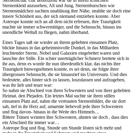
Sternenschar. Gar liebreizend war sie in ihrem schlichten
Sternenkleid anzusehen, Alt und Jung, Sternenburschen wie
Sternenmädchen suchten unablässig ihre Nähe, strahlte sie doch eine
innere Schönheit aus, der sich niemand entziehen konnte. Aber
Asterope konnte sich an all dem nicht erfreuen, ihre Traurigkeit
machte sie immer schwermütiger, und die Sehnsucht, hinaus ins
unendliche Weltall zu fliegen, nahm überhand.
Eines Tages saß sie wieder an ihrem geliebten einsamen Platz,
blickte hinaus in das geheimnisvolle Dunkel, in das Milliarden
leuchtender Sterne, Nebel und Galaxien eingebettet waren und
lauschte der Stille. Ein schier unerträglicher Schmerz breitete sich in
ihr aus, denn es wurde ihr nun überdeutlich klar, das nichts ihre
Traurigkeit hinwegnehmen konnte, es sei denn, sie folgte ihrer
übergrossen Sehnsucht, die sie hinausrief ins Universum. Und dies
bedeutete, alles hinter sich zu lassen, loszulassen und aufzugeben,
was ihr lieb und teuer war:
So nahm sie Abschied von ihren Schwestern und von ihrer geliebten
Heimat. den Plejaden. Ein letztes Mal suchte sie ihren stillen
einsamen Platz auf, nahm die vertrauten Sternenbilder, die sie dort
sah, tief in ihr Herz auf, umarmte liebevoll jede ihrer Schwestern
und flog davon- hinaus in die Weite des Himmels…
Bittere Tränen weinten ihre Schwestern, ahnten sie doch , dass dies
ein Abschied für immer war…
Asterope flog und flog. Stunde um Stunde lösten sich mehr und