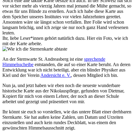
Solch eine alte taktile Karte besitze ich auch. In der Schweiz hat sich
vor sicher mehr als vierzig Jahren mal jemand die Mühe gemacht, so
etwas für uns Blinde zu erstellen. Auch ich habe diese Karte aus
dem Speicher unseres Institutes vor vielen Jahrzehnten gerettet.
Ansonsten wäre sie längst schon verfallen. Ihre Folie wird schon
langsam brüchig, und ich zeige sie nur noch ganz Hand verlesenen
leuten.
Ihr, liebe Leser*innen gehört natürlich dazu. Hier ein Foto, wie ich
mit der Karte arbeite.
An der Sternwarte St. Andreasberg ist eine
sprechende
Himmelsscheibe
entstanden, die auf so einer Karte beruht. An deren
Entwicklung war ich nicht beteiligt, aber ein blinder Physiker aus
Kiel und der Verein
Andersicht e. V.
, dessen Mitglied ich bin.
Nun ja, und jetzt haben wir eben noch die neueste wunderbare
historische Karte aus der Nikolauspflege, gefunden von Dietmar,
Kopiert für mich von einem Lehrer, der noch an dieser Schule
arbeitet und gezeigt und präsentiert von mir.
Ihr könnt sie euch so vorstellen, wie das untere Blatt einer drehbaren
Sternkarte. Sie hat außen keine Zahlen, um Datum und Urzeiten
einzustellen und auch kein rundes Deckblatt, was einem den
gewünschten Himmelsausschnitt zeigt.