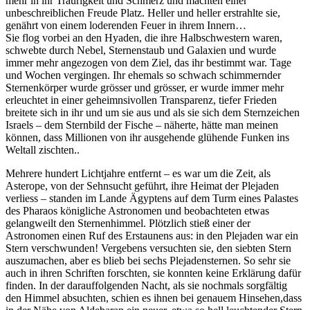
mehr in ihr Traurigkeit und Schmerz und machten einer
unbeschreiblichen Freude Platz. Heller und heller erstrahlte sie,
genährt von einem loderenden Feuer in ihrem Innern…
Sie flog vorbei an den Hyaden, die ihre Halbschwestern waren,
schwebte durch Nebel, Sternenstaub und Galaxien und wurde
immer mehr angezogen von dem Ziel, das ihr bestimmt war. Tage
und Wochen vergingen. Ihr ehemals so schwach schimmernder
Sternenkörper wurde grösser und grösser, er wurde immer mehr
erleuchtet in einer geheimnsivollen Transparenz, tiefer Frieden
breitete sich in ihr und um sie aus und als sie sich dem Sternzeichen
Israels – dem Sternbild der Fische – näherte, hätte man meinen
können, dass Millionen von ihr ausgehende glühende Funken ins
Weltall zischten..
Mehrere hundert Lichtjahre entfernt – es war um die Zeit, als
Asterope, von der Sehnsucht geführt, ihre Heimat der Plejaden
verliess – standen im Lande Ägyptens auf dem Turm eines Palastes
des Pharaos königliche Astronomen und beobachteten etwas
gelangweilt den Sternenhimmel. Plötzlich stieß einer der
Astronomen einen Ruf des Erstaunens aus: in den Plejaden war ein
Stern verschwunden! Vergebens versuchten sie, den siebten Stern
auszumachen, aber es blieb bei sechs Plejadensternen. So sehr sie
auch in ihren Schriften forschten, sie konnten keine Erklärung dafür
finden. In der darauffolgenden Nacht, als sie nochmals sorgfältig
den Himmel absuchten, schien es ihnen bei genauem Hinsehen,dass