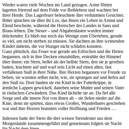
Wieder waren viele Wochen ins Land gezogen. Arme Hirten
lagerten frierend auf dem Felde vor Bethlehem und wachten bei
ihrer Herde. Das Lagerfeuer beleuchtete ihre verhärmten Gesichter.
Bitter sprachen sie über ihr Los, das ihnen ein Leben in Armut und
Elend bescherte, während die Herrscher des Landes in Saus und
Braus lebten. Die Steuer – und Abgabenlasten wurden immer
drückender. Es blieb nur noch das Wenige zum Überleben, gerade
so viel, um nicht sterben zu müssen. Sie dachten an ihre weinenden
Kinder daheim, die vor Hunger nicht schlafen konnten.
Ganz plötzlich, das Feuer war gerade am Erlöschen und die Hirten
begannen, sich in ihre Decken einzuhüllen, erstrahlte der Himmel
über ihnen: ein Stern, heller als der hellste Stern, den sie je gesehen
hatten, leuchtete auf und warf sein Licht auf einen alten, fast
verfallenen Stall in ihrer Nähe. Ihre Herzen begannen vor Freude zu
beben, sie wussten selber nicht, wie, sie sprangen auf und liefen auf
den Stall zu. Dort fanden sie ein Kind in der Futterkrippe, in
ärmliche Lappen gewickelt, daneben seine Mutter und seinen Vater
in einfachen Gewändern. Das Kind lächelte sie an. Da fiel alle
Sorge und alle innere Not von ihnen ab – sie fielen nieder auf die
Knie, denn sie spürten, dass etwas Großes, Wunderbares geschehen
war und ihre Herzen brannten voller Hoffnung und Frieden …
Indessen hatte der Stern die drei weisen Sterndeuter aus dem
Morgenlande zusammengeführt und gemeinsam folgten sie Nacht
für Nacht dem Stern.