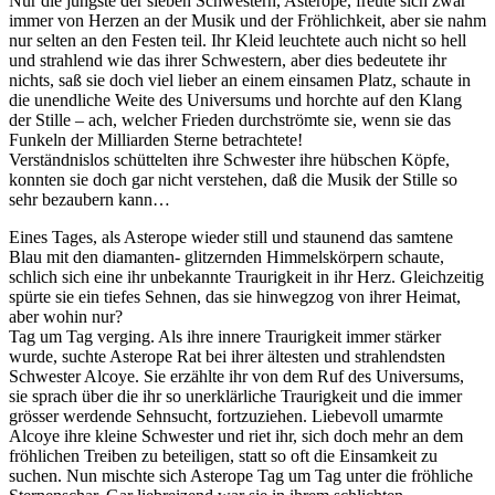
Nur die jüngste der sieben Schwestern, Asterope, freute sich zwar
immer von Herzen an der Musik und der Fröhlichkeit, aber sie nahm
nur selten an den Festen teil. Ihr Kleid leuchtete auch nicht so hell
und strahlend wie das ihrer Schwestern, aber dies bedeutete ihr
nichts, saß sie doch viel lieber an einem einsamen Platz, schaute in
die unendliche Weite des Universums und horchte auf den Klang
der Stille – ach, welcher Frieden durchströmte sie, wenn sie das
Funkeln der Milliarden Sterne betrachtete!
Verständnislos schüttelten ihre Schwester ihre hübschen Köpfe,
konnten sie doch gar nicht verstehen, daß die Musik der Stille so
sehr bezaubern kann…
Eines Tages, als Asterope wieder still und staunend das samtene
Blau mit den diamanten- glitzernden Himmelskörpern schaute,
schlich sich eine ihr unbekannte Traurigkeit in ihr Herz. Gleichzeitig
spürte sie ein tiefes Sehnen, das sie hinwegzog von ihrer Heimat,
aber wohin nur?
Tag um Tag verging. Als ihre innere Traurigkeit immer stärker
wurde, suchte Asterope Rat bei ihrer ältesten und strahlendsten
Schwester Alcoye. Sie erzählte ihr von dem Ruf des Universums,
sie sprach über die ihr so unerklärliche Traurigkeit und die immer
grösser werdende Sehnsucht, fortzuziehen. Liebevoll umarmte
Alcoye ihre kleine Schwester und riet ihr, sich doch mehr an dem
fröhlichen Treiben zu beteiligen, statt so oft die Einsamkeit zu
suchen. Nun mischte sich Asterope Tag um Tag unter die fröhliche