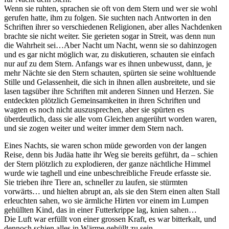
Wenn sie ruhten, sprachen sie oft von dem Stern und wer sie wohl
gerufen hatte, ihm zu folgen. Sie suchten nach Antworten in den
Schriften ihrer so verschiedenen Religionen, aber alles Nachdenken
brachte sie nicht weiter. Sie gerieten sogar in Streit, was denn nun
die Wahrheit sei…Aber Nacht um Nacht, wenn sie so dahinzogen
und es gar nicht möglich war, zu diskutieren, schauten sie einfach
nur auf zu dem Stern. Anfangs war es ihnen unbewusst, dann, je
mehr Nächte sie den Stern schauten, spürten sie seine wohltuende
Stille und Gelassenheit, die sich in ihnen allen ausbreitete, und sie
lasen tagsüber ihre Schriften mit anderen Sinnen und Herzen. Sie
entdeckten plötzlich Gemeinsamkeiten in ihren Schriften und
wagten es noch nicht auszusprechen, aber sie spürten es
überdeutlich, dass sie alle vom Gleichen angerührt worden waren,
und sie zogen weiter und weiter immer dem Stern nach.
Eines Nachts, sie waren schon müde geworden von der langen
Reise, denn bis Judäa hatte ihr Weg sie bereits geführt, da – schien
der Stern plötzlich zu explodieren, der ganze nächtliche Himmel
wurde wie taghell und eine unbeschreibliche Freude erfasste sie.
Sie trieben ihre Tiere an, schneller zu laufen, sie stürmten
vorwärts… und hielten abrupt an, als sie den Stern einen alten Stall
erleuchten sahen, wo sie ärmliche Hirten vor einem im Lumpen
gehüllten Kind, das in einer Futterkrippe lag, knien sahen…
Die Luft war erfüllt von einer grossen Kraft, es war bitterkalt, und
dennoch schien alles in Wärme gehüllt zu sein. …