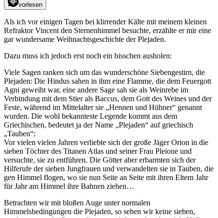
vorlesen
Als ich vor einigen Tagen bei klirrender Kälte mit meinem kleinen
Refraktor Vincent den Sternenhimmel besuchte, erzählte er mir eine
gar wundersame Weihnachtsgeschichte der Plejaden.
Dazu muss ich jedoch erst noch ein bisschen ausholen:
Viele Sagen ranken sich um das wunderschöne Siebengestirn, die
Plejaden: Die Hindus sahen in ihm eine Flamme, die dem Feuergott
Agni geweiht war, eine andere Sage sah sie als Weinrebe im
Verbindung mit dem Stier als Baccus, dem Gott des Weines und der
Feste, während im Mittelalter sie „Hennen und Hühner“ genannt
wurden. Die wohl bekannteste Legende kommt aus dem
Griechischen, bedeutet ja der Name „Plejaden“ auf griechisch
„Tauben“:
Vor vielen vielen Jahren verliebte sich der große Jäger Orion in die
sieben Töchter des Titanen Atlas und seiner Frau Pleione und
versuchte, sie zu entführen. Die Götter aber erbarmten sich der
Hilferufe der sieben Jungfrauen und verwandelten sie in Tauben, die
gen Himmel flogen, wo sie nun Seite an Seite mit ihren Eltern Jahr
für Jahr am Himmel ihre Bahnen ziehen…
Betrachten wir mit bloßen Auge unter normalen
Himmelsbedingungen die Plejaden, so sehen wir keine sieben,