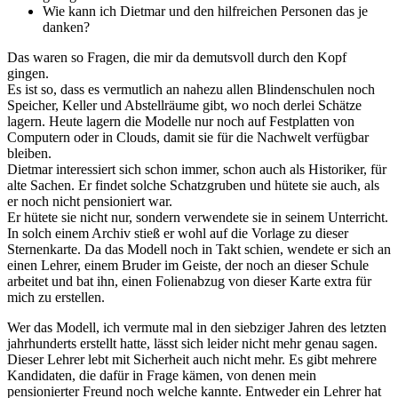
Wie kann ich Dietmar und den hilfreichen Personen das je
danken?
Das waren so Fragen, die mir da demutsvoll durch den Kopf
gingen.
Es ist so, dass es vermutlich an nahezu allen Blindenschulen noch
Speicher, Keller und Abstellräume gibt, wo noch derlei Schätze
lagern. Heute lagern die Modelle nur noch auf Festplatten von
Computern oder in Clouds, damit sie für die Nachwelt verfügbar
bleiben.
Dietmar interessiert sich schon immer, schon auch als Historiker, für
alte Sachen. Er findet solche Schatzgruben und hütete sie auch, als
er noch nicht pensioniert war.
Er hütete sie nicht nur, sondern verwendete sie in seinem Unterricht.
In solch einem Archiv stieß er wohl auf die Vorlage zu dieser
Sternenkarte. Da das Modell noch in Takt schien, wendete er sich an
einen Lehrer, einem Bruder im Geiste, der noch an dieser Schule
arbeitet und bat ihn, einen Folienabzug von dieser Karte extra für
mich zu erstellen.
Wer das Modell, ich vermute mal in den siebziger Jahren des letzten
jahrhunderts erstellt hatte, lässt sich leider nicht mehr genau sagen.
Dieser Lehrer lebt mit Sicherheit auch nicht mehr. Es gibt mehrere
Kandidaten, die dafür in Frage kämen, von denen mein
pensionierter Freund noch welche kannte. Entweder ein Lehrer hat