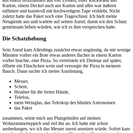
aus einem Holzrahmen aus vier Leisten, einer Rückwand aus
Karton, einem Deckel auch aus Karton und alles war äußerst
raffiniert und kunstvoll mit hochwertigem Tape verklebt. Nicht
zuletzt hatte das Paket noch eine Trageschnur. Ich hielt meine
Neugierde aus und wartete auf seinen Anruf, damit wir den Schatz
gemeinsam heben würden, wie ich es ihm versprochen hatte.
Die Schatzhebung
Sein Anruf kam Allerdings zunächst etwas ungünstig, da mir wenige
Minuten vorher ein Bote etwas anderes flaches in einem Karton
vorbei brachte, eine Pizza. So vertröstete ich Dietmar auf später,
öffnete ein Fläschchen wein und versorgte die Pizza in meinem
Bauch. Dann suchte ich meine Ausrüstung,
Messer,
Schere,
Headset für die freien Hände,
Telefon,
mein Weinglas, das Teleskop des blinden Astronomen
das Paket
zusammen, setzte mich aus Platzgründen auf meinen
Wohnzimmerteppich und rief ihn an. Ich hatte mir schon
ausbedungen, wo ich das Messer zuerst ansetzen würde. Sofort kam