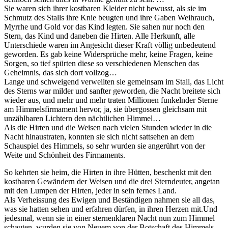
Sie waren sich ihrer kostbaren Kleider nicht bewusst, als sie im
Schmutz des Stalls ihre Knie beugten und ihre Gaben Weihrauch,
Myrrhe und Gold vor das Kind legten. Sie sahen nur noch den
Stern, das Kind und daneben die Hirten. Alle Herkunft, alle
Unterschiede waren im Angesicht dieser Kraft völlig unbedeutend
geworden. Es gab keine Widersprüche mehr, keine Fragen, keine
Sorgen, so tief spürten diese so verschiedenen Menschen das
Geheimnis, das sich dort vollzog…
Lange und schweigend verweilten sie gemeinsam im Stall, das Licht
des Sterns war milder und sanfter geworden, die Nacht breitete sich
wieder aus, und mehr und mehr traten Millionen funkelnder Sterne
am Himmelsfirmament hervor, ja, sie übergossen gleichsam mit
unzählbaren Lichtern den nächtlichen Himmel…
Als die Hirten und die Weisen nach vielen Stunden wieder in die
Nacht hinaustraten, konnten sie sich nicht sattsehen an dem
Schauspiel des Himmels, so sehr wurden sie angerührt von der
Weite und Schönheit des Firmaments.
So kehrten sie heim, die Hirten in ihre Hütten, beschenkt mit den
kostbaren Gewändern der Weisen und die drei Sterndeuter, angetan
mit den Lumpen der Hirten, jeder in sein fernes Land.
Als Verheissung des Ewigen und Beständigen nahmen sie all das,
was sie hatten sehen und erfahren dürfen, in ihren Herzen mit.Und
jedesmal, wenn sie in einer sternenklaren Nacht nun zum Himmel
schauten, wurden sie von Neuem von der Botschaft des Himmels