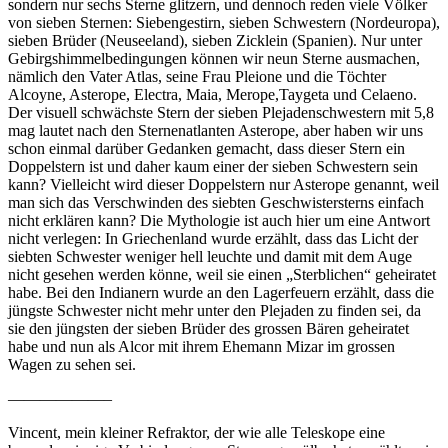
sondern nur sechs Sterne glitzern, und dennoch reden viele Völker
von sieben Sternen: Siebengestirn, sieben Schwestern (Nordeuropa),
sieben Brüder (Neuseeland), sieben Zicklein (Spanien). Nur unter
Gebirgshimmelbedingungen können wir neun Sterne ausmachen,
nämlich den Vater Atlas, seine Frau Pleione und die Töchter
Alcoyne, Asterope, Electra, Maia, Merope,Taygeta und Celaeno.
Der visuell schwächste Stern der sieben Plejadenschwestern mit 5,8
mag lautet nach den Sternenatlanten Asterope, aber haben wir uns
schon einmal darüber Gedanken gemacht, dass dieser Stern ein
Doppelstern ist und daher kaum einer der sieben Schwestern sein
kann? Vielleicht wird dieser Doppelstern nur Asterope genannt, weil
man sich das Verschwinden des siebten Geschwistersterns einfach
nicht erklären kann? Die Mythologie ist auch hier um eine Antwort
nicht verlegen: In Griechenland wurde erzählt, dass das Licht der
siebten Schwester weniger hell leuchte und damit mit dem Auge
nicht gesehen werden könne, weil sie einen „Sterblichen“ geheiratet
habe. Bei den Indianern wurde an den Lagerfeuern erzählt, dass die
jüngste Schwester nicht mehr unter den Plejaden zu finden sei, da
sie den jüngsten der sieben Brüder des grossen Bären geheiratet
habe und nun als Alcor mit ihrem Ehemann Mizar im grossen
Wagen zu sehen sei.
——————–
Vincent, mein kleiner Refraktor, der wie alle Teleskope eine