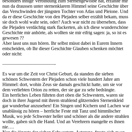
besonders innige Verbindung zum Sternengewölbe hat, erzählte mir
nun da draussen unter sternenklarem Himmel seine Geschichte über
das Verschwinden der jüngsten Tochter von Atlas und Pleione. Und
da er diese Geschichte von den Plejaden selber erzählt bekam, muss
sie doch wohl wahr sein, oder? Auch war nicht zu übersehen, dass
die Plejaden verdächtig stark flackerten, als ich diese wunderschöne
Geschichte mir anhörte, als wollten sie mir eifrig sagen: ja, so ist es
gewesen ??
Aber lasst uns nun hören. Ihr selbst müsst dabei in Eurem Innern
entscheiden, ob Ihr dieser Geschichte Glauben schenken möchtet
oder nicht:
———————————-
Es war um die Zeit vor Christ Geburt, da standen die sieben
schönen Schwestern der Plejaden schon viele hundert Jahre am
Himmel: dort, wohin Zeus sie damals geschickt hatte, um sie vor
dem verliebten Orion zu retten, der sie gar zu sehr bedrängte.
Ein herrliches Leben führten dort oben die Schwestern, waren sie
doch in ihrer Jugend mit ihrem strahlend glitzernden Sternenkleid
gar wunderbar anzusehen! Ein Singen und Kichern und Lachen war
unablässig zu hören – herrliche Feste mit Tanz und himmlischer
Musik, wo jede Schwester heller und schöner als die andere strahlen
wollte, gaben sich die Hand. Und an Verehrern mangelte es ihnen
nie….