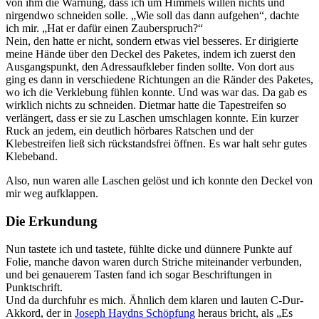
von ihm die Warnung, dass ich um Himmels willen nichts und
nirgendwo schneiden solle. „Wie soll das dann aufgehen“, dachte
ich mir. „Hat er dafür einen Zauberspruch?“
Nein, den hatte er nicht, sondern etwas viel besseres. Er dirigierte
meine Hände über den Deckel des Paketes, indem ich zuerst den
Ausgangspunkt, den Adressaufkleber finden sollte. Von dort aus
ging es dann in verschiedene Richtungen an die Ränder des Paketes,
wo ich die Verklebung fühlen konnte. Und was war das. Da gab es
wirklich nichts zu schneiden. Dietmar hatte die Tapestreifen so
verlängert, dass er sie zu Laschen umschlagen konnte. Ein kurzer
Ruck an jedem, ein deutlich hörbares Ratschen und der
Klebestreifen ließ sich rückstandsfrei öffnen. Es war halt sehr gutes
Klebeband.
Also, nun waren alle Laschen gelöst und ich konnte den Deckel von
mir weg aufklappen.
Die Erkundung
Nun tastete ich und tastete, fühlte dicke und dünnere Punkte auf
Folie, manche davon waren durch Striche miteinander verbunden,
und bei genauerem Tasten fand ich sogar Beschriftungen in
Punktschrift.
Und da durchfuhr es mich. Ähnlich dem klaren und lauten C-Dur-
Akkord, der in
Joseph Haydns Schöpfung
heraus bricht, als „Es