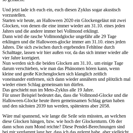
Und jetzt lade ich euch ein, euch diesen Zyklus sogar akustisch
vorzustellen.
Starten wir heute, an Halloween 2020 ein Glockengeläut mit zwei
Glocken, von denen die eine immer wieder am 31.10. eines jeden
Jahres und die andere immer bei Vollmond erklingt.
Dann wird die rasche Vollmondglocke ungefähr alle 29 Tage
erklingen und die Halloween-glocke immer am 31.10. eines jeden
Jahres. Die sich zwischen durch ergebenden Fehltöne durch
Schalttage, lassen wir hier außen vor, da das sich immer wieder alle
vier Jahre korrigiert.
Nun werden sich die beiden Glocken am 31.10.. um einige Tage
darum verschieben, wie man das Phänomen hören kann, wenn
kleine und große Kirchenglocken sich klanglich zeitlich
voneinander entfernen, sich dann wieder annähern und plötzlich mal
wieder einen Schlag gemeinsam tun dürfen.
Das geschieht nun im Meto-Zyklus alle 19 Jahre.
Für unser Beispiel bedeutet das, dass die Vollmond-Glocke und die
Halloween-Glocke heute ihren gemeinsamen Schlag getan haben
und den nächsten 2039 tun werden, spätestens aber 2058.
Wäre mal spannend, wie lange die Seile sein müssten, an welchen
diese Glocken hängen, bzw. wie hoch der Glockenturm. Ob der
dann schon zum Mond reichte? Diese Pendel-Berechnungen sind
bei mir verdammt lang her, dass ich das gelernt habe, aber vielleicht