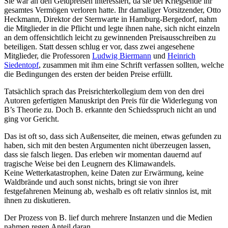
Sie war an den Geldpreisen interessiert, da sie bei Kriegsende ihr
gesamtes Vermögen verloren hatte. Ihr damaliger Vorsitzender, Otto
Heckmann, Direktor der Sternwarte in Hamburg-Bergedorf, nahm
die Mitglieder in die Pflicht und legte ihnen nahe, sich nicht einzeln
an dem offensichtlich leicht zu gewinnenden Preisausschreiben zu
beteiligen. Statt dessen schlug er vor, dass zwei angesehene
Mitglieder, die Professoren
Ludwig Biermann
und
Heinrich
Siedentopf
, zusammen mit ihm eine Schrift verfassen sollten, welche
die Bedingungen des ersten der beiden Preise erfüllt.
Tatsächlich sprach das Preisrichterkollegium dem von den drei
Autoren gefertigten Manuskript den Preis für die Widerlegung von
B’s Theorie zu. Doch B. erkannte den Schiedsspruch nicht an und
ging vor Gericht.
Das ist oft so, dass sich Außenseiter, die meinen, etwas gefunden zu
haben, sich mit den besten Argumenten nicht überzeugen lassen,
dass sie falsch liegen. Das erleben wir momentan dauernd auf
tragische Weise bei den Leugnern des Klimawandels.
Keine Wetterkatastrophen, keine Daten zur Erwärmung, keine
Waldbrände und auch sonst nichts, bringt sie von ihrer
festgefahrenen Meinung ab, weshalb es oft relativ sinnlos ist, mit
ihnen zu diskutieren.
Der Prozess von B. lief durch mehrere Instanzen und die Medien
nahmen regen Anteil daran.