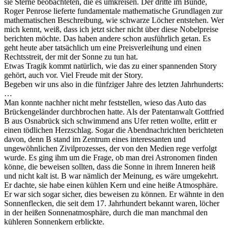
sie Sterne beobachteten, die es umkreisen. Der dritte im Bunde,
Roger Penrose lieferte fundamentale mathematische Grundlagen zur
mathematischen Beschreibung, wie schwarze Löcher entstehen. Wer
mich kennt, weiß, dass ich jetzt sicher nicht über diese Nobelpreise
berichten möchte. Das haben andere schon ausführlich getan. Es
geht heute aber tatsächlich um eine Preisverleihung und einen
Rechtsstreit, der mit der Sonne zu tun hat.
Etwas Tragik kommt natürlich, wie das zu einer spannenden Story
gehört, auch vor. Viel Freude mit der Story.
Begeben wir uns also in die fünfziger Jahre des letzten Jahrhunderts:
…
Man konnte nachher nicht mehr feststellen, wieso das Auto das
Brückengeländer durchbrochen hatte. Als der Patentanwalt Gottfried
B aus Osnabrück sich schwimmend ans Ufer retten wollte, erlitt er
einen tödlichen Herzschlag. Sogar die Abendnachrichten berichteten
davon, denn B stand im Zentrum eines interessanten und
ungewöhnlichen Zivilprozesses, der von den Medien rege verfolgt
wurde. Es ging ihm um die Frage, ob man drei Astronomen finden
könne, die beweisen sollten, dass die Sonne in ihrem Inneren heiß
und nicht kalt ist. B war nämlich der Meinung, es wäre umgekehrt.
Er dachte, sie habe einen kühlen Kern und eine heiße Atmosphäre.
Er war sich sogar sicher, dies beweisen zu können. Er wähnte in den
Sonnenflecken, die seit dem 17. Jahrhundert bekannt waren, löcher
in der heißen Sonnenatmosphäre, durch die man manchmal den
kühleren Sonnenkern erblickte.