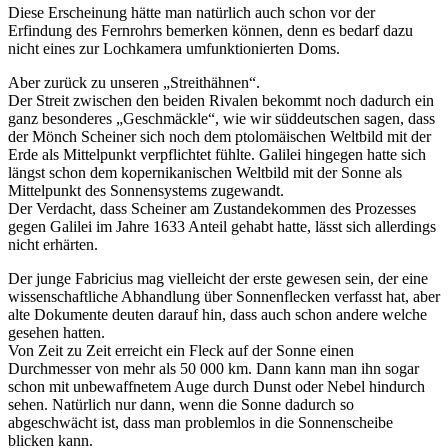
Diese Erscheinung hätte man natürlich auch schon vor der
Erfindung des Fernrohrs bemerken können, denn es bedarf dazu
nicht eines zur Lochkamera umfunktionierten Doms.
Aber zurück zu unseren „Streithähnen“.
Der Streit zwischen den beiden Rivalen bekommt noch dadurch ein
ganz besonderes „Geschmäckle“, wie wir süddeutschen sagen, dass
der Mönch Scheiner sich noch dem ptolomäischen Weltbild mit der
Erde als Mittelpunkt verpflichtet fühlte. Galilei hingegen hatte sich
längst schon dem kopernikanischen Weltbild mit der Sonne als
Mittelpunkt des Sonnensystems zugewandt.
Der Verdacht, dass Scheiner am Zustandekommen des Prozesses
gegen Galilei im Jahre 1633 Anteil gehabt hatte, lässt sich allerdings
nicht erhärten.
Der junge Fabricius mag vielleicht der erste gewesen sein, der eine
wissenschaftliche Abhandlung über Sonnenflecken verfasst hat, aber
alte Dokumente deuten darauf hin, dass auch schon andere welche
gesehen hatten.
Von Zeit zu Zeit erreicht ein Fleck auf der Sonne einen
Durchmesser von mehr als 50 000 km. Dann kann man ihn sogar
schon mit unbewaffnetem Auge durch Dunst oder Nebel hindurch
sehen. Natürlich nur dann, wenn die Sonne dadurch so
abgeschwächt ist, dass man problemlos in die Sonnenscheibe
blicken kann.