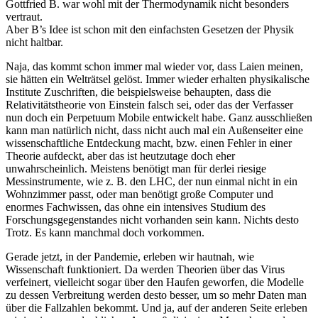
Gottfried B. war wohl mit der Thermodynamik nicht besonders
vertraut.
Aber B’s Idee ist schon mit den einfachsten Gesetzen der Physik
nicht haltbar.
Naja, das kommt schon immer mal wieder vor, dass Laien meinen,
sie hätten ein Welträtsel gelöst. Immer wieder erhalten physikalische
Institute Zuschriften, die beispielsweise behaupten, dass die
Relativitätstheorie von Einstein falsch sei, oder das der Verfasser
nun doch ein Perpetuum Mobile entwickelt habe. Ganz ausschließen
kann man natürlich nicht, dass nicht auch mal ein Außenseiter eine
wissenschaftliche Entdeckung macht, bzw. einen Fehler in einer
Theorie aufdeckt, aber das ist heutzutage doch eher
unwahrscheinlich. Meistens benötigt man für derlei riesige
Messinstrumente, wie z. B. den LHC, der nun einmal nicht in ein
Wohnzimmer passt, oder man benötigt große Computer und
enormes Fachwissen, das ohne ein intensives Studium des
Forschungsgegenstandes nicht vorhanden sein kann. Nichts desto
Trotz. Es kann manchmal doch vorkommen.
Gerade jetzt, in der Pandemie, erleben wir hautnah, wie
Wissenschaft funktioniert. Da werden Theorien über das Virus
verfeinert, vielleicht sogar über den Haufen geworfen, die Modelle
zu dessen Verbreitung werden desto besser, um so mehr Daten man
über die Fallzahlen bekommt. Und ja, auf der anderen Seite erleben