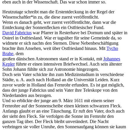
eben auch in der Wissenschaft. Das war schon immer so.
Heutzutage schreibt man die Erstentdeckung in der Regel der
Wissenschaftler*in zu, die diese zuerst veröffentlicht.
Wenn es danach geht, wer zuerst veröffentlichte, dann war die
Entdeckung der Sonnenflecken ein Ostfriesischer Fund.
David Fabricius
war Pfarrer in Resterhave bei Dornum und später in
Osteel in Ostfriesland. War er tagsüber für seine Gemeinde da, so
widmete er sich nachts den Sternen. Diese Nebenbeschäftigung
brachte ihm Ansehen, weit über Ostfriesland hinaus. Mit
Tycho
Brahe
, dem
großen dänischen Astronomen stand er in Kontakt, mit
Johannes
Kepler
führte er einen intensiven Briefwechsel. Auch sein ältester
Sohn Johann fühlte sich zur Astronomie hingezogen.
Doch sein Vater schickte ihn zum Medizinstudium in verschiedene
Städte, u. A. auch nach Holland an die Universität Leiden. Kurz
zuvor wurde in Holland das Fernrohr erfunden. Es ist gut möglich,
dass der junge Fabricius und sein Vater ihre Teleskope von den
Niederlanden aus bezogen.
Und so erblickte der junge am 9. März 1611 mit einem seiner
Fernrohre auf der Sonnenscheibe einen kleinen schwarzen Fleck.
Anfangs glaubt er an eine Täuschung. Er ruft den Vater, doch auch
der sieht den Fleck. Sie verfolgen die Sonne im Fernrohr den
ganzen Tag über. Der Fleck bleibt unverändert. Die Nacht
verbringen sie voller Unruhe, den Sonnenaufgang können sie kaum