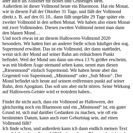
aber auch als Auslöser für Böses und Gruseliges steht.
Außerdem ist dieser Vollmond heute ein Bluemoon. Hat ein Monat,
wie in diesem Fall der Oktober 31 Tage, und fällt der Vollmond
direkt z. B. auf den 01.10., dann fällt ungefähr 29 Tage später ein
zweiter Vollmond in den selben Monat. Wir haben also einen Monat
mit zwei Vollmonden. Diesen zweiten Vollmond nennt man dann
den blauen Mond…
Und noch etwas ist an diesem Halloween-Vollmond 2020
besonders. Wir hatten hier an anderer Stelle schon häufiger den sog.
Supermond erwähnt. Das ist ein Vollmond, der dann stattfindet,
wenn sich der Mond auf seiner Bahn am erdnächsten Punkt
befindet. Weil der Mond uns dann um etwa 13 % größer erscheint,
was mit bloßem Auge niemand sehen kann, nennt man diesen
„Riesenmond“ einfach Supermond. Wir haben heute aber das
Gegenteil von Supermond, „Minimond“ oder „Sub Moon“. Der
Mond befindet sich heute auf seinem erdfernsten punkt auf seiner
Bahn, dem Apogäum. Das soll uns aber nicht stören. Seine Wirkung
auf Halloween-Geister wird er trotzdem haben..
Findet ihr nicht auch, dass ein Vollmond an Halloween, der
gleichzeitig noch ein Bluemoon und ein „Minimond“ ist, ein guter
Grund ist, sich mal darüber Gedanken zu machen, wie oft ein
bestimmtes Datum, kann auch euer Geburtstag sein, auf einen
Vollmond fällt?
Ich finde schon, und außerdem kann ich dann endlich meinen Text