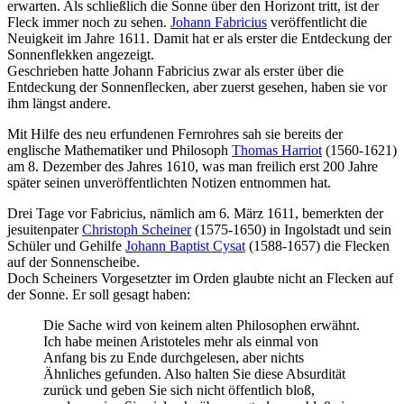
erwarten. Als schließlich die Sonne über den Horizont tritt, ist der
Fleck immer noch zu sehen.
Johann Fabricius
veröffentlicht die
Neuigkeit im Jahre 1611. Damit hat er als erster die Entdeckung der
Sonnenflekken angezeigt.
Geschrieben hatte Johann Fabricius zwar als erster über die
Entdeckung der Sonnenflecken, aber zuerst gesehen, haben sie vor
ihm längst andere.
Mit Hilfe des neu erfundenen Fernrohres sah sie bereits der
englische Mathematiker und Philosoph
Thomas Harriot
(1560-1621)
am 8. Dezember des Jahres 1610, was man freilich erst 200 Jahre
später seinen unveröffentlichten Notizen entnommen hat.
Drei Tage vor Fabricius, nämlich am 6. März 1611, bemerkten der
jesuitenpater
Christoph Scheiner
(1575-1650) in Ingolstadt und sein
Schüler und Gehilfe
Johann Baptist Cysat
(1588-1657) die Flecken
auf der Sonnenscheibe.
Doch Scheiners Vorgesetzter im Orden glaubte nicht an Flecken auf
der Sonne. Er soll gesagt haben:
Die Sache wird von keinem alten Philosophen erwähnt.
Ich habe meinen Aristoteles mehr als einmal von
Anfang bis zu Ende durchgelesen, aber nichts
Ähnliches gefunden. Also halten Sie diese Absurdität
zurück und geben Sie sich nicht öffentlich bloß,