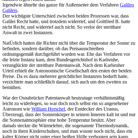
Irgendwie ähnelte das ganze für Außenseiter dem Verfahren
Galileo
Galileis
.
Der wichtigste Unterschied zwischen beiden Prozessen war, dass
Galilei Recht hatte, und trotzdem widerrief, und Gottfried B. hatte
nicht Recht, und widerrief auch nicht. So verlor der streitbare
Anwalt in zwei Instanzen.
NatÜrlich hatten die Richter nicht über die Temperatur der Sonne zu
befinden, sondern darüber, ob das Preisausschreiben
ordnungsgemäß durchgeführt worden war. Ehe das Verfahren vor
die letzte Instanz kam, dem Bundesgerichtshof in Karlsruhe,
verunglückte der streitbare Patentanwalt. Nach dem Karlsruher
Urteil erhielt die Astronomische Gesellschaft den ersten der beiden
Preise. Da es dazu mehrerer gerichtlicher Instanzen bedurft hatte,
verzichtete man schließlich darauf, sich auch um den zweiten zu
bemühen.
War der Osnabrücker Patentanwalt heutzutage verhältnismäßig
leicht zu widerlegen, so war doch noch selbst ein so angesehener
Astronom wie
William Herschel
, der Entdecker des Uranus,
Überzeugt, dass der Sonnenkörper in seinem Inneren kalt ist und nur
die Sonnenatmosphäre eine hohe Temperatur besitzt. Aber
damals steckte die Wärmelehre, die sogenannte Thermodynamik,
noch in ihren Kinderschuhen, und man wusste noch nicht, dass ein
kalter Körper nicht unter einer heißen Hülle verborgen sein kann,