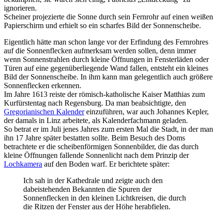
ignorieren.
Scheiner projezierte die Sonne durch sein Fernrohr auf einen weißen
Papierschirm und erhielt so ein scharfes Bild der Sonnenscheibe.
Eigentlich hätte man schon lange vor der Erfindung des Fernrohres
auf die Sonnenflecken aufmerksam werden sollen, denn immer
wenn Sonnenstrahlen durch kleine Öffnungen in Fensterläden oder
Türen auf eine gegenüberliegende Wand fallen, entsteht ein kleines
Bild der Sonnenscheibe. In ihm kann man gelegentlich auch größere
Sonnenflecken erkennen.
Im Jahre 1613 reiste der römisch-katholische Kaiser Matthias zum
Kurfürstentag nach Regensburg. Da man beabsichtigte, den
Gregorianischen Kalender
einzuführen, war auch Johannes Kepler,
der damals in Linz arbeitete, als Kalenderfachmann geladen.
So betrat er im Juli jenes Jahres zum ersten Mal die Stadt, in der man
ihn 17 Jahre später bestatten sollte. Beim Besuch des Doms
betrachtete er die scheibenförmigen Sonnenbilder, die das durch
kleine Öffnungen fallende Sonnenlicht nach dem Prinzip der
Lochkamera
auf den Boden warf. Er berichtete später:
Ich sah in der Kathedrale und zeigte auch den
dabeistehenden Bekannten die Spuren der
Sonnenflecken in den kleinen Lichtkreisen, die durch
die Ritzen der Fenster aus der Höhe herabfielen.