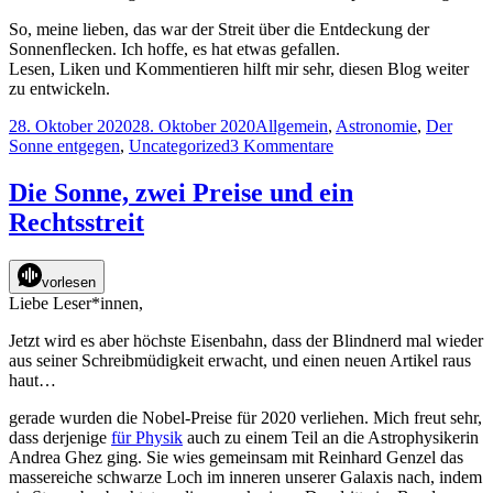
So, meine lieben, das war der Streit über die Entdeckung der
Sonnenflecken. Ich hoffe, es hat etwas gefallen.
Lesen, Liken und Kommentieren hilft mir sehr, diesen Blog weiter
zu entwickeln.
Veröffentlicht
Kategorien
28. Oktober 2020
28. Oktober 2020
Allgemein
,
Astronomie
,
Der
am
zu
Sonne entgegen
,
Uncategorized
3 Kommentare
Wer
war
Die Sonne, zwei Preise und ein
der
Rechtsstreit
Erste?
–
Ein
vorlesen
Streit
Liebe Leser*innen,
um
die
Jetzt wird es aber höchste Eisenbahn, dass der Blindnerd mal wieder
Entdeckung
aus seiner Schreibmüdigkeit erwacht, und einen neuen Artikel raus
der
haut…
Sonnenflecken
gerade wurden die Nobel-Preise für 2020 verliehen. Mich freut sehr,
dass derjenige
für Physik
auch zu einem Teil an die Astrophysikerin
Andrea Ghez ging. Sie wies gemeinsam mit Reinhard Genzel das
massereiche schwarze Loch im inneren unserer Galaxis nach, indem