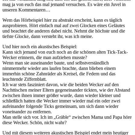
mag ja von euch das mal jemand versuchen. Es wäre ein Juvel in
unseren Kommentaren…
Wem das Hörbeispiel hier zu abstrakt erscheint, kann es täglich
ausprobieren. Hört einfach mal auf zwei Glocken eines Geläutes
und beachtet die anderen dabei nicht. Nehmt die höchste und die
tiefste Glocke, dann versteht ihr, was ich meine.
Und hier noch ein akustisches Beispiel:
Kann sich jemand von euch noch an die schönen alten Tick-Tack-
Wecker erinnern, die man aufziehen musste?
Wenn man sie auseinander baute, und selbstverständlich
nimmermehr wieder ans laufen brachte, dann blieben einem
immerhin schöne Zahnräder als Kreisel, die Federn und das
leuchtende Ziffernblatt.
Ich war stets fasziniert davon, wie die beiden Wecker auf den
Nachttischen meiner Eltern gegeneinander tickten, wie der Abstand
zwischen ihnen immer größer wurde, dann wieder kleiner und
schließlich hatten die Wecker immer wieder mal ein oder zwei
aufeinander folgende Ticks gemeinsam, um sich dann wieder
voneinander zu entfernen.
Man stelle sich vor. Ich im „Gräble“ zwischen Mama und Papa höre
diese Wecker. Schön, nicht wahr?
Und mit diesem weiteren akustischen Beispiel endet mein heutiger