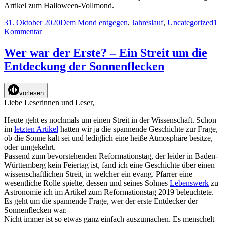
Artikel zum Halloween-Vollmond.
Veröffentlicht
Kategorien
31. Oktober 2020
Dem Mond entgegen
,
Jahreslauf
,
Uncategorized
1
am
zu
Kommentar
Zum
Vollmond
Wer war der Erste? – Ein Streit um die
an
Entdeckung der Sonnenflecken
Halloween
2020
vorlesen
Liebe Leserinnen und Leser,
Heute geht es nochmals um einen Streit in der Wissenschaft. Schon
im
letzten Artikel
hatten wir ja die spannende Geschichte zur Frage,
ob die Sonne kalt sei und lediglich eine heiße Atmosphäre besitze,
oder umgekehrt.
Passend zum bevorstehenden Reformationstag, der leider in Baden-
Württemberg kein Feiertag ist, fand ich eine Geschichte über einen
wissenschaftlichen Streit, in welcher ein evang. Pfarrer eine
wesentliche Rolle spielte, dessen und seines Sohnes
Lebenswerk
zu
Astronomie ich im Artikel zum Reformationstag 2019 beleuchtete.
Es geht um die spannende Frage, wer der erste Entdecker der
Sonnenflecken war.
Nicht immer ist so etwas ganz einfach auszumachen. Es menschelt