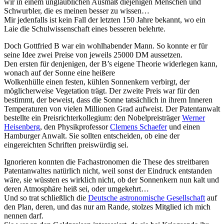
wir in einem unglaublichen Ausmaß diejenigen Menschen und
Schwurbler, die es meinen besser zu wissen…
Mir jedenfalls ist kein Fall der letzten 150 Jahre bekannt, wo ein
Laie die Schulwissenschaft eines besseren belehrte.
Doch Gottfried B war ein wohlhabender Mann. So konnte er für
seine Idee zwei Preise von jeweils 25000 DM aussetzen.
Den ersten für denjenigen, der B’s eigene Theorie widerlegen kann,
wonach auf der Sonne eine heißere
Wolkenhülle einen festen, kühlen Sonnenkern verbirgt, der
möglicherweise Vegetation trägt. Der zweite Preis war für den
bestimmt, der beweist, dass die Sonne tatsächlich in ihrem Inneren
Temperaturen von vielen Millionen Grad aufweist. Der Patentanwalt
bestellte ein Preisrichterkollegium: den Nobelpreisträger
Werner
Heisenberg
, den Physikprofessor
Clemens Schaefer
und einen
Hamburger Anwalt. Sie sollten entscheiden, ob eine der
eingereichten Schriften preiswürdig sei.
Ignorieren konnten die Fachastronomen die These des streitbaren
Patentanwaltes natürlich nicht, weil sonst der Eindruck entstanden
wäre, sie wüssten es wirklich nicht, ob der Sonnenkern nun kalt und
deren Atmosphäre heiß sei, oder umgekehrt…
Und so trat schließlich die
Deutsche astronomische Gesellschaft
auf
den Plan, deren, und das nur am Rande, stolzes Mitglied ich mich
nennen darf.