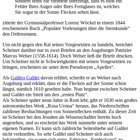
sondern seien Sie vielmehr überzeugt, dass es bloß ein
Fehler Ihres Auges oder Ihres Fernglases ist, welches
Sie sogar in der Sonne Flecken sehen lässt.
zitierte der Gymnasialprofessor Lorenz Wöckel in einem 1844
erschienenen Buch „Populäre Vorlesungen über die Sternkunde“
den Ordensmann.
Um nicht gegen den Rat seines Vorgesetzten zu handeln, berichtet
Scheiner darüber nur in zwei Briefen an den Augsburger Patrizier
Marcus Welser (1558-1614). Doch Welser ließ die Briefe drucken.
Um Scheiner nicht in Schwierigkeiten mit seinen Vorgesetzten zu
bringen, erscheinen sie unter dem Pseudonym „Apelles“.
Als
Galileo Galilei
davon erfährt, schreibt er an Welser nach
Augsburg und erklärt, dass er die Flecken auf der Sonne schon
längst, nämlich 1610 gesehen habe. Nun beginnt zwischen Scheiner
und Galilei ein Streit um den „ersten Platz“.
Als Scheiner später neun Jahre in Rom lebt, gibt er 1630 sein großes
astronomisches Werk „Rosa Ursina“ heraus, das Niederschriften
zahlloser Beobachtungen von Sonnenflecken enthält. Zu dieser Zeit
ist Scheiner bei den Jesuiten als Wissenschaftler bereits hoch
angesehen, und so erscheint das Werk nunmehr unter seinem
eigenen Namen. Er kann sich zahlreiche Seitenhiebe auf Galilei
nicht verkneifen. So sehr Galilei und Scheiner sich auch
bekämpften, sie waren sich einig, Fabricius „Entdeckung“ zu