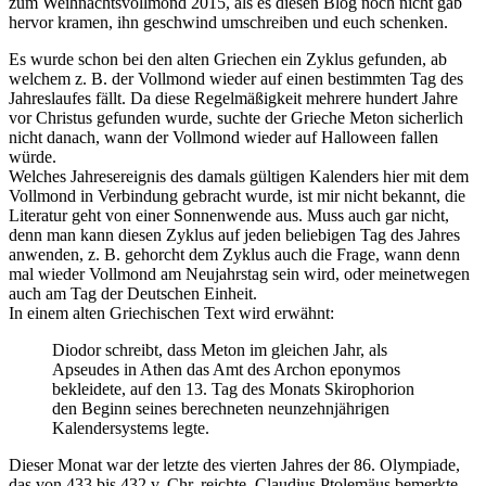
zum Weihnachtsvollmond 2015, als es diesen Blog noch nicht gab
hervor kramen, ihn geschwind umschreiben und euch schenken.
Es wurde schon bei den alten Griechen ein Zyklus gefunden, ab
welchem z. B. der Vollmond wieder auf einen bestimmten Tag des
Jahreslaufes fällt. Da diese Regelmäßigkeit mehrere hundert Jahre
vor Christus gefunden wurde, suchte der Grieche Meton sicherlich
nicht danach, wann der Vollmond wieder auf Halloween fallen
würde.
Welches Jahresereignis des damals gültigen Kalenders hier mit dem
Vollmond in Verbindung gebracht wurde, ist mir nicht bekannt, die
Literatur geht von einer Sonnenwende aus. Muss auch gar nicht,
denn man kann diesen Zyklus auf jeden beliebigen Tag des Jahres
anwenden, z. B. gehorcht dem Zyklus auch die Frage, wann denn
mal wieder Vollmond am Neujahrstag sein wird, oder meinetwegen
auch am Tag der Deutschen Einheit.
In einem alten Griechischen Text wird erwähnt:
Diodor schreibt, dass Meton im gleichen Jahr, als
Apseudes in Athen das Amt des Archon eponymos
bekleidete, auf den 13. Tag des Monats Skirophorion
den Beginn seines berechneten neunzehnjährigen
Kalendersystems legte.
Dieser Monat war der letzte des vierten Jahres der 86. Olympiade,
das von 433 bis 432 v. Chr. reichte. Claudius Ptolemäus bemerkte,