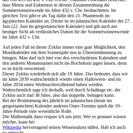
dass Meton und Euktemon in diesem Zusammenhang die
Sommersonnenwende im Jahre 432 v. Chr. beobachteten. Im
gleichen Text gibt er als Tag dafür den 21. Phamenoth im
ägyptischen Kalender an. Dieser ist im julianischen Kalender der 27.
Juni (22. Juni im gregorianischen Kalender) und gilt auch aus
heutiger Sicht als verlässliches Datum für die Sommersonnenwende
im Jahre 432 v. Chr.
Auf jeden Fall ist dieser Zyklus immer eine gute Möglichkeit, den
Mondkalender mit dem Sonnenjahr neu in Übereinstimmung zu
bringen. Man darf sich hier von den verschiedenen Kalendern und
den anderen Monatsnamen nicht ins Bochshorn jagen lassen, denn
es ist leicht verwirrend.
Dieser Zyklus wiederholt sich alle 19 Jahre. Das bedeutet, dass wir
im Jahre 2039 wahrscheinlich wieder einen Halloween- und im
Jahre 2034 einen Weihnachtsvollmond haben werden.
Wahrscheinlich sage ich deshalb, weil durch Schalttage etc. der
Zyklus auch mal 38 Jahre, also das doppelte, betragen kann.
Bei der Bestimmung des jährlich im julianischen (heute im
gregorianischen) Kalender anderen Oster-Termins spielt die 19-
Jahre-Periode eine wesentliche Rolle.
Die Mathematik dazu erspare ich uns jetzt. Wer es genauer wissen
möchte, kann bei
Wikipedia
hervorragend seinen Wissensdurst stillen. Hab ich auch
so gemacht.