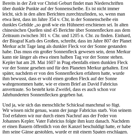
Bereits in der Zeit vor Christi Geburt findet man Niederschriften
über dunkle Punkte auf der Sonnenscheibe. Es ist nicht immer
leicht, sich in den alten Berichten zurechtzufinden, so, wenn man
etwa liest, dass im Jahre 354 v. Chr, in der Sonnenscheibe ein
dunkles Gebilde „so groß wie ein Hühnerei erschienen sei. In alten
chinesischen Quellen sind 45 Berichte über Sonnenflecken aus dem
Zeitraum zwischen 301 v. Chr. und 1205 n. Chr. zu finden. Einhard,
der Biograf Karls des Großen, schreibt, dass im Jahre 807 der Planet
Merkur acht Tage lang als dunkler Fleck vor der Sonne gestanden
habe. Das muss ein großer Sonnenfleck gewesen sein, denn Merkur
kann nie länger als etwa einen halben Tag vor der Sonne stehen.
Kepler hat am 28. Mai 1607 in Prag ebenfalls einen dunklen Fleck
vor der Sonne gesehen und für den Planeten Merkur gehalten. Erst
später, nachdem er von den Sonnenflecken erfahren hatte, wurde
ihm bewusst, dass er wohl einen großen Fleck auf der Sonne
wahrgenommen hatte, wie er einem Brief an David Fabricius
anvertraute. So besteht kein Zweifel, dass es auch schon vor
Jahrhunderten Sonnenflecken gegeben hat.
Und ja, wie sich das menschliche Schicksal manchmal so fügt.
Wir wissen nicht genau, wann der junge Fabricius starb. Von seinem
Tod erfahren wir nur durch einen Nachruf aus der Feder von
Johannes Kepler. Vater Fabricius folgte ihm kurz danach. Nachdem
er einen Bauern öffentlich von der Kanzel beschuldigt hatte, er habe
ihm seine Gänse gestohlen, wurde er mit einem Spaten erschlagen.