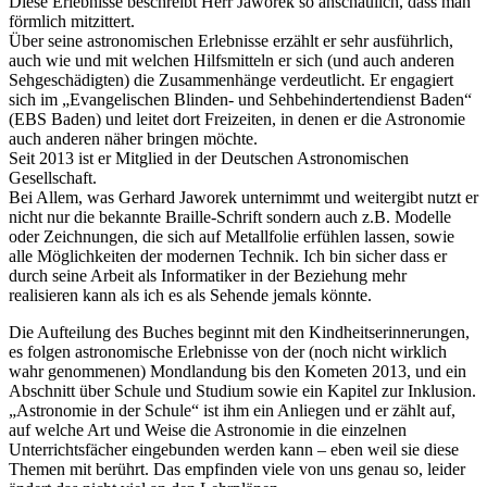
Diese Erlebnisse beschreibt Herr Jaworek so anschaulich, dass man
förmlich mitzittert.
Über seine astronomischen Erlebnisse erzählt er sehr ausführlich,
auch wie und mit welchen Hilfsmitteln er sich (und auch anderen
Sehgeschädigten) die Zusammenhänge verdeutlicht. Er engagiert
sich im „Evangelischen Blinden- und Sehbehindertendienst Baden“
(EBS Baden) und leitet dort Freizeiten, in denen er die Astronomie
auch anderen näher bringen möchte.
Seit 2013 ist er Mitglied in der Deutschen Astronomischen
Gesellschaft.
Bei Allem, was Gerhard Jaworek unternimmt und weitergibt nutzt er
nicht nur die bekannte Braille-Schrift sondern auch z.B. Modelle
oder Zeichnungen, die sich auf Metallfolie erfühlen lassen, sowie
alle Möglichkeiten der modernen Technik. Ich bin sicher dass er
durch seine Arbeit als Informatiker in der Beziehung mehr
realisieren kann als ich es als Sehende jemals könnte.
Die Aufteilung des Buches beginnt mit den Kindheitserinnerungen,
es folgen astronomische Erlebnisse von der (noch nicht wirklich
wahr genommenen) Mondlandung bis den Kometen 2013, und ein
Abschnitt über Schule und Studium sowie ein Kapitel zur Inklusion.
„Astronomie in der Schule“ ist ihm ein Anliegen und er zählt auf,
auf welche Art und Weise die Astronomie in die einzelnen
Unterrichtsfächer eingebunden werden kann – eben weil sie diese
Themen mit berührt. Das empfinden viele von uns genau so, leider