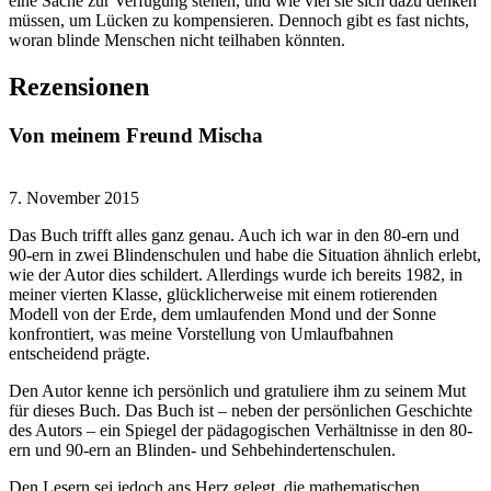
eine Sache zur Verfügung stehen, und wie viel sie sich dazu denken
müssen, um Lücken zu kompensieren. Dennoch gibt es fast nichts,
woran blinde Menschen nicht teilhaben könnten.
Rezensionen
Von meinem Freund Mischa
7. November 2015
Das Buch trifft alles ganz genau. Auch ich war in den 80-ern und
90-ern in zwei Blindenschulen und habe die Situation ähnlich erlebt,
wie der Autor dies schildert. Allerdings wurde ich bereits 1982, in
meiner vierten Klasse, glücklicherweise mit einem rotierenden
Modell von der Erde, dem umlaufenden Mond und der Sonne
konfrontiert, was meine Vorstellung von Umlaufbahnen
entscheidend prägte.
Den Autor kenne ich persönlich und gratuliere ihm zu seinem Mut
für dieses Buch. Das Buch ist – neben der persönlichen Geschichte
des Autors – ein Spiegel der pädagogischen Verhältnisse in den 80-
ern und 90-ern an Blinden- und Sehbehindertenschulen.
Den Lesern sei jedoch ans Herz gelegt, die mathematischen,