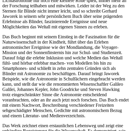
Lichtastronomie nur noch eine kleinere Rolle spielt, immer mehr an
der Forschung teilhaben und mitwirken. Leider ist der Weg zu den
Sternen für Blinde nicht immer leicht, und so schreibt Gerhard
Jaworek in seinem sehr persönlichem Buch über seine prägenden
Erlebnisse als Blinder, faszinierende Ereignisse und neue
Möglichkeiten das Weltall mit eigenen Sinnen zu erleben.
Das Buch beginnt mit seinem Einstieg in die Faszination für die
Naturwissenschaft in der Kindheit, führt über das Erleben
astronomischer Ereignisse wie der Mondlandung, die Voyager-
Mission und der Sonnenfinsternis hin zur Schul- und Studienzeit.
Darauf folgt die erlebte Inklusion und welche Medien das Weltall
fühl- und hörbar erlebbar machen- von Modellen bis hin zu
Smartphones- und schließt in zehn zentralen Gründen sich als
Blinder mit Astronomie zu beschäftigen. Darauf bringt Jaworek
Beispiele, wie die Astronomie in Schulfächern eingebracht werden
kann, und stellt dar wie die renommierten Wissenschaftler Galileo
Galilei, Johannes Kepler, John Goodricke und Steven Hawking
trotz eingeschränkter Sinne die Astronomie entscheidend
voranbrachten, oder an ihr auch jetzt noch forschen. Das Buch endet
mit einem Nachwort, Beschreibung verschiedener Freizeiten
sehgeschädigter Menschen, Gedichte mit astronomischem Bezug
und einem Literatur- und Medienverzeichnis.
Das Werk zeichnet einen erstaunlichen Lebensweg und zeigt eine
unbändige Begeisterung für die Wissenschaft. Es demonstriert, wie