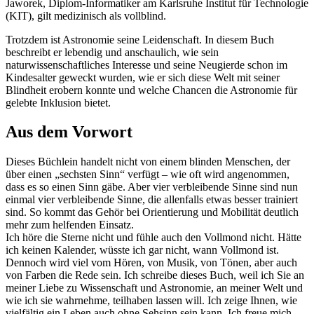
Jaworek, Diplom-Informatiker am Karlsruhe Institut für Technologie
(KIT), gilt medizinisch als vollblind.
Trotzdem ist Astronomie seine Leidenschaft. In diesem Buch
beschreibt er lebendig und anschaulich, wie sein
naturwissenschaftliches Interesse und seine Neugierde schon im
Kindesalter geweckt wurden, wie er sich diese Welt mit seiner
Blindheit erobern konnte und welche Chancen die Astronomie für
gelebte Inklusion bietet.
Aus dem Vorwort
Dieses Büchlein handelt nicht von einem blinden Menschen, der
über einen „sechsten Sinn“ verfügt – wie oft wird angenommen,
dass es so einen Sinn gäbe. Aber vier verbleibende Sinne sind nun
einmal vier verbleibende Sinne, die allenfalls etwas besser trainiert
sind. So kommt das Gehör bei Orientierung und Mobilität deutlich
mehr zum helfenden Einsatz.
Ich höre die Sterne nicht und fühle auch den Vollmond nicht. Hätte
ich keinen Kalender, wüsste ich gar nicht, wann Vollmond ist.
Dennoch wird viel vom Hören, von Musik, von Tönen, aber auch
von Farben die Rede sein. Ich schreibe dieses Buch, weil ich Sie an
meiner Liebe zu Wissenschaft und Astronomie, an meiner Welt und
wie ich sie wahrnehme, teilhaben lassen will. Ich zeige Ihnen, wie
vielfältig ein Leben auch ohne Sehsinn sein kann. Ich freue mich,