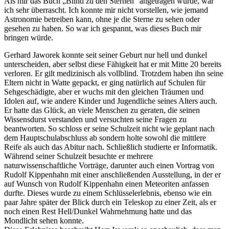
Als mir das Buch „Blind zu den Sternen“ angetragen wurde, war
ich sehr überrascht. Ich konnte mir nicht vorstellen, wie jemand
Astronomie betreiben kann, ohne je die Sterne zu sehen oder
gesehen zu haben. So war ich gespannt, was dieses Buch mir
bringen würde.
Gerhard Jaworek konnte seit seiner Geburt nur hell und dunkel
unterscheiden, aber selbst diese Fähigkeit hat er mit Mitte 20 bereits
verloren. Er gilt medizinisch als vollblind. Trotzdem haben ihn seine
Eltern nicht in Watte gepackt, er ging natürlich auf Schulen für
Sehgeschädigte, aber er wuchs mit den gleichen Träumen und
Idolen auf, wie andere Kinder und Jugendliche seines Alters auch.
Er hatte das Glück, an viele Menschen zu geraten, die seinen
Wissensdurst verstanden und versuchten seine Fragen zu
beantworten. So schloss er seine Schulzeit nicht wie geplant nach
dem Hauptschulabschluss ab sondern holte sowohl die mittlere
Reife als auch das Abitur nach. Schließlich studierte er Informatik.
Während seiner Schulzeit besuchte er mehrere
naturwissenschaftliche Vorträge, darunter auch einen Vortrag von
Rudolf Kippenhahn mit einer anschließenden Ausstellung, in der er
auf Wunsch von Rudolf Kippenhahn einen Meteoriten anfassen
durfte. Dieses wurde zu einem Schlüsselerlebnis, ebenso wie ein
paar Jahre später der Blick durch ein Teleskop zu einer Zeit, als er
noch einen Rest Hell/Dunkel Wahrnehmung hatte und das
Mondlicht sehen konnte.