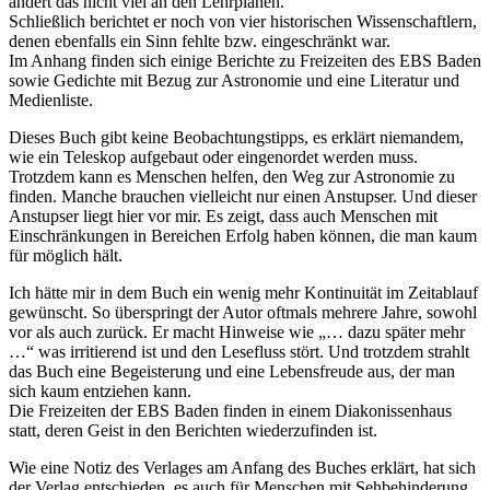
ändert das nicht viel an den Lehrplänen.
Schließlich berichtet er noch von vier historischen Wissenschaftlern,
denen ebenfalls ein Sinn fehlte bzw. eingeschränkt war.
Im Anhang finden sich einige Berichte zu Freizeiten des EBS Baden
sowie Gedichte mit Bezug zur Astronomie und eine Literatur und
Medienliste.
Dieses Buch gibt keine Beobachtungstipps, es erklärt niemandem,
wie ein Teleskop aufgebaut oder eingenordet werden muss.
Trotzdem kann es Menschen helfen, den Weg zur Astronomie zu
finden. Manche brauchen vielleicht nur einen Anstupser. Und dieser
Anstupser liegt hier vor mir. Es zeigt, dass auch Menschen mit
Einschränkungen in Bereichen Erfolg haben können, die man kaum
für möglich hält.
Ich hätte mir in dem Buch ein wenig mehr Kontinuität im Zeitablauf
gewünscht. So überspringt der Autor oftmals mehrere Jahre, sowohl
vor als auch zurück. Er macht Hinweise wie „… dazu später mehr
…“ was irritierend ist und den Lesefluss stört. Und trotzdem strahlt
das Buch eine Begeisterung und eine Lebensfreude aus, der man
sich kaum entziehen kann.
Die Freizeiten der EBS Baden finden in einem Diakonissenhaus
statt, deren Geist in den Berichten wiederzufinden ist.
Wie eine Notiz des Verlages am Anfang des Buches erklärt, hat sich
der Verlag entschieden, es auch für Menschen mit Sehbehinderung