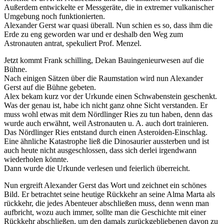
Außerdem entwickelte er Messgeräte, die in extremer vulkanischer
Umgebung noch funktionierten.
Alexander Gerst war quasi überall. Nun schien es so, dass ihm die
Erde zu eng geworden war und er deshalb den Weg zum
Astronauten antrat, spekuliert Prof. Menzel.
Jetzt kommt Frank schilling, Dekan Bauingenieurwesen auf die
Bühne.
Nach einigen Sätzen über die Raumstation wird nun Alexander
Gerst auf die Bühne gebeten.
Alex bekam kurz vor der Urkunde einen Schwabenstein geschenkt.
Was der genau ist, habe ich nicht ganz ohne Sicht verstanden. Er
muss wohl etwas mit dem Nördlinger Ries zu tun haben, denn das
wurde auch erwähnt, weil Astronauten u. A. auch dort trainieren.
Das Nördlinger Ries entstand durch einen Asteroiden-Einschlag.
Eine ähnliche Katastrophe ließ die Dinosaurier aussterben und ist
auch heute nicht ausgeschlossen, dass sich derlei irgendwann
wiederholen könnte.
Dann wurde die Urkunde verlesen und feierlich überreicht.
Nun ergreift Alexander Gerst das Wort und zeichnet ein schönes
Bild. Er betrachtet seine heutige Rückkehr an seine Alma Marta als
rückkehr, die jedes Abenteuer abschließen muss, denn wenn man
aufbricht, wozu auch immer, sollte man die Geschichte mit einer
Rückkehr abschließen, um den damals zurückgebliebenen davon zu