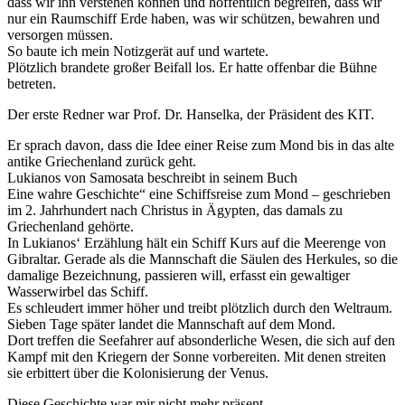
dass wir ihn verstehen können und hoffentlich begreifen, dass wir
nur ein Raumschiff Erde haben, was wir schützen, bewahren und
versorgen müssen.
So baute ich mein Notizgerät auf und wartete.
Plötzlich brandete großer Beifall los. Er hatte offenbar die Bühne
betreten.
Der erste Redner war Prof. Dr. Hanselka, der Präsident des KIT.
Er sprach davon, dass die Idee einer Reise zum Mond bis in das alte
antike Griechenland zurück geht.
Lukianos von Samosata beschreibt in seinem Buch
Eine wahre Geschichte“ eine Schiffsreise zum Mond – geschrieben
im 2. Jahrhundert nach Christus in Ägypten, das damals zu
Griechenland gehörte.
In Lukianos‘ Erzählung hält ein Schiff Kurs auf die Meerenge von
Gibraltar. Gerade als die Mannschaft die Säulen des Herkules, so die
damalige Bezeichnung, passieren will, erfasst ein gewaltiger
Wasserwirbel das Schiff.
Es schleudert immer höher und treibt plötzlich durch den Weltraum.
Sieben Tage später landet die Mannschaft auf dem Mond.
Dort treffen die Seefahrer auf absonderliche Wesen, die sich auf den
Kampf mit den Kriegern der Sonne vorbereiten. Mit denen streiten
sie erbittert über die Kolonisierung der Venus.
Diese Geschichte war mir nicht mehr präsent.