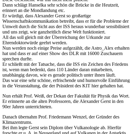
Dann schlägt Hanselka sehr schön die Brücke in die Heutzeit,
erinnert an die Mondlandung etc.
Er würdigt, dass Alexander Gerst so großartige
Wissenschaftskommunikation betreibt, dass er für die Probleme der
Umwelt durch die Sicht aus der ISS heraus wunderbar sensibilisiert
und uns zeigt, wie ganzheitlich diese Welt funktioniert.
All das soll gleich mit der Überreichung der Urkunde zur
Ehrendoktorwürde geehrt werden.
Nun werden noch einige Preise aufgezählt, die Astro_Alex erhalten
hat und dass er auf einer Show des DLR mit 16000 Zuschauern
sprechen durfte.
Er schließt mit der Tatsache, dass die ISS ein Zeichen des Friedens
ist, wenn man bedenkt, dass 110 Länder daran mitarbeiten,
unabhängig davon, wie es gerade politisch unter ihnen läuft.
Das war eine sehr schöne, erfrischende und humorvolle Einführung
in die Veranstaltung, die der Präsident des KIT hier gehalten hat.
Nun erhält Prof. Weiß, der Dekan der Fakultät für Physik das Wort.
Er erinnerte an die alten Professoren, die Alexander Gerst in den
90er Jahren unterrichteten.
Danach übernahm Prof. Friedemann Wenzel, der Gründer des
Klimazentrums.
Bei ihm legte Gerst sein Diplom über Vulkanologie ab. Hierfür
forschte er u. A. in Neuseeland und auf Vulkanen in der Antarktis.