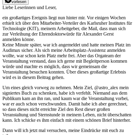
vorlesen
Gundelfingen
Liebe Leserinnen und Leser,
ein großartiges Ereignis liegt nun hinter mir. Vor einigen Wochen
erhielt ich über den Mitarbeiter-Verteiler des Karlsruher Institutes für
Technologie (KIT), meinem Arbeitgeber, die Mail, dass man sich
zur Verleihung der Ehrendoktorwürde für Alexander Gerst
anmelden könne.
Keine Minute später, war ich angemeldet und hatte meinen Platz im
Audimax sicher. Als sich meine Arbeitsplatz-Assistenz anmelden
wollte, war schon kein Platz mehr frei. Aber das Orgateam der
Veranstaltung verstand, dass ich gerne mit Begleitperson kommen
würde und machte es möglich, dass wir gemeinsam die
Veranstaltung besuchen konnten. Über dieses großartige Erlebnis
wird es in diesem Beitrag gehen.
Um eines gleich vorweg zu nehmen. Mein Ziel, @astro_alex mein
signiertes Buch zu schenken, habe ich verfehlt. Niemand aus dem
Publikum kam an ihn ran, und kaum war die Veranstaltung vorbei,
war er auch schon verschwunden. Damit habe ich aber gerechnet,
so dass dieses nicht erreichte Ziel den Rest dieser großen
Veranstaltung und Sternstunde in meinem Leben, nicht überschatten
kann. Ich schicke es ihm einfach mit einem schönen Brief hinterher.
Dann will ich jetzt mal versuchen, meine Eindrücke mit euch zu