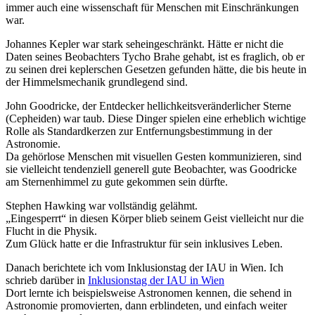
immer auch eine wissenschaft für Menschen mit Einschränkungen
war.
Johannes Kepler war stark seheingeschränkt. Hätte er nicht die
Daten seines Beobachters Tycho Brahe gehabt, ist es fraglich, ob er
zu seinen drei keplerschen Gesetzen gefunden hätte, die bis heute in
der Himmelsmechanik grundlegend sind.
John Goodricke, der Entdecker hellichkeitsveränderlicher Sterne
(Cepheiden) war taub. Diese Dinger spielen eine erheblich wichtige
Rolle als Standardkerzen zur Entfernungsbestimmung in der
Astronomie.
Da gehörlose Menschen mit visuellen Gesten kommunizieren, sind
sie vielleicht tendenziell generell gute Beobachter, was Goodricke
am Sternenhimmel zu gute gekommen sein dürfte.
Stephen Hawking war vollständig gelähmt.
„Eingesperrt“ in diesen Körper blieb seinem Geist vielleicht nur die
Flucht in die Physik.
Zum Glück hatte er die Infrastruktur für sein inklusives Leben.
Danach berichtete ich vom Inklusionstag der IAU in Wien. Ich
schrieb darüber in
Inklusionstag der IAU in Wien
Dort lernte ich beispielsweise Astronomen kennen, die sehend in
Astronomie promovierten, dann erblindeten, und einfach weiter