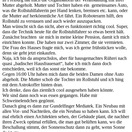
Mutter abgeholt. Mutter und Tochter haben ein gemeinsames Auto,
was die Rollstuhlfahrerin per Hand lenken, bremsen etc. kann, oder
die Mutter auf herkömmliche Art fährt. Ein Roboterarm hilft, den
Rollstuhl zu verstauen und auch wieder auszupacken.
Man wünscht sich das nicht, aber es funktioniert richtig cool. Super,
dass die Technik heute für die Rollstuhlfahrer so etwas bereit hält.
Zunächst brachten sie mich in meine kleine Pension, damit ich mich
einrichten konnte. Die haben nur zwei Zimmer, die sie vermieten.
Die Frau des Hauses fragte mich, was ich gerne frühstücken wolle,
denn sie geht jetzt einkaufen.
Naja, ich bin da anspruchslos, aber für hausgemachtes Rührei nach
quasi „badischer Hausfrauenart“, habe ich mich dann doch
entschieden, weil ich das sonst nie bekomme.
Gegen 16:00 Uhr haben mich dann die beiden Damen ohne Auto
abgeholt. Die Mutter schob die Tochter im Rollstuhl und ich hing
mit dem Astrokoffer hinten dran.
Ich denke, dass das ziemlich cool ausgesehen haben könnte.
Wir sind dann noch was essen gegangen. Habe mir
Schweinelendchen gegönnt.
Danach ging es dann zur Gundelfinger Mediatek. Ein Neubau mit
allen Vor- und Nachteilen, die ein Neubau so haben kann. Ich will
mal ehrlich einen Architekten sehen, der Gebäude plant, die nachher
ihren Zweck optimal erfüllen, die man gut belüften kann, wo die
Beschallung stimmt, der Sonnenschutz dann zu geht, wenn Sonne