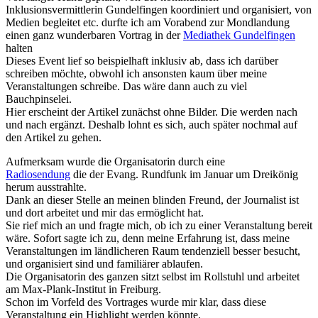
Inklusionsvermittlerin Gundelfingen koordiniert und organisiert, von
Medien begleitet etc. durfte ich am Vorabend zur Mondlandung
einen ganz wunderbaren Vortrag in der
Mediathek Gundelfingen
halten
Dieses Event lief so beispielhaft inklusiv ab, dass ich darüber
schreiben möchte, obwohl ich ansonsten kaum über meine
Veranstaltungen schreibe. Das wäre dann auch zu viel
Bauchpinselei.
Hier erscheint der Artikel zunächst ohne Bilder. Die werden nach
und nach ergänzt. Deshalb lohnt es sich, auch später nochmal auf
den Artikel zu gehen.
Aufmerksam wurde die Organisatorin durch eine
Radiosendung
die der Evang. Rundfunk im Januar um Dreikönig
herum ausstrahlte.
Dank an dieser Stelle an meinen blinden Freund, der Journalist ist
und dort arbeitet und mir das ermöglicht hat.
Sie rief mich an und fragte mich, ob ich zu einer Veranstaltung bereit
wäre. Sofort sagte ich zu, denn meine Erfahrung ist, dass meine
Veranstaltungen im ländlicheren Raum tendenziell besser besucht,
und organisiert sind und familiärer ablaufen.
Die Organisatorin des ganzen sitzt selbst im Rollstuhl und arbeitet
am Max-Plank-Institut in Freiburg.
Schon im Vorfeld des Vortrages wurde mir klar, dass diese
Veranstaltung ein Highlight werden könnte.