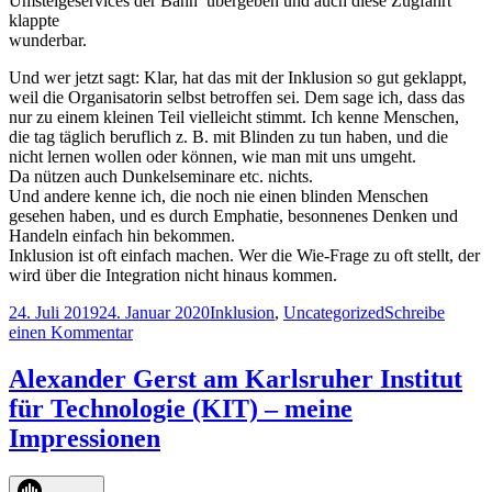
Umsteigeservices der Bahn übergeben und auch diese Zugfahrt
klappte
wunderbar.
Und wer jetzt sagt: Klar, hat das mit der Inklusion so gut geklappt,
weil die Organisatorin selbst betroffen sei. Dem sage ich, dass das
nur zu einem kleinen Teil vielleicht stimmt. Ich kenne Menschen,
die tag täglich beruflich z. B. mit Blinden zu tun haben, und die
nicht lernen wollen oder können, wie man mit uns umgeht.
Da nützen auch Dunkelseminare etc. nichts.
Und andere kenne ich, die noch nie einen blinden Menschen
gesehen haben, und es durch Emphatie, besonnenes Denken und
Handeln einfach hin bekommen.
Inklusion ist oft einfach machen. Wer die Wie-Frage zu oft stellt, der
wird über die Integration nicht hinaus kommen.
Veröffentlicht
Kategorien
24. Juli 2019
24. Januar 2020
Inklusion
,
Uncategorized
Schreibe
am
zu
einen Kommentar
Inklusiv
von
Alexander Gerst am Karlsruher Institut
allen
für Technologie (KIT) – meine
Seiten
–
Impressionen
mein
Auftritt
in