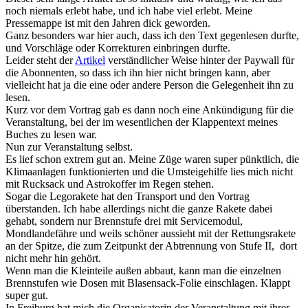
noch niemals erlebt habe, und ich habe viel erlebt. Meine
Pressemappe ist mit den Jahren dick geworden.
Ganz besonders war hier auch, dass ich den Text gegenlesen durfte,
und Vorschläge oder Korrekturen einbringen durfte.
Leider steht der
Artikel
verständlicher Weise hinter der Paywall für
die Abonnenten, so dass ich ihn hier nicht bringen kann, aber
vielleicht hat ja die eine oder andere Person die Gelegenheit ihn zu
lesen.
Kurz vor dem Vortrag gab es dann noch eine Ankündigung für die
Veranstaltung, bei der im wesentlichen der Klappentext meines
Buches zu lesen war.
Nun zur Veranstaltung selbst.
Es lief schon extrem gut an. Meine Züge waren super pünktlich, die
Klimaanlagen funktionierten und die Umsteigehilfe lies mich nicht
mit Rucksack und Astrokoffer im Regen stehen.
Sogar die Legorakete hat den Transport und den Vortrag
überstanden. Ich habe allerdings nicht die ganze Rakete dabei
gehabt, sondern nur Brennstufe drei mit Servicemodul,
Mondlandefähre und weils schöner aussieht mit der Rettungsrakete
an der Spitze, die zum Zeitpunkt der Abtrennung von Stufe II, dort
nicht mehr hin gehört.
Wenn man die Kleinteile außen abbaut, kann man die einzelnen
Brennstufen wie Dosen mit Blasensack-Folie einschlagen. Klappt
super gut.
In Freiburg hat mich die Organisatorin der Veranstaltung mit ihrer