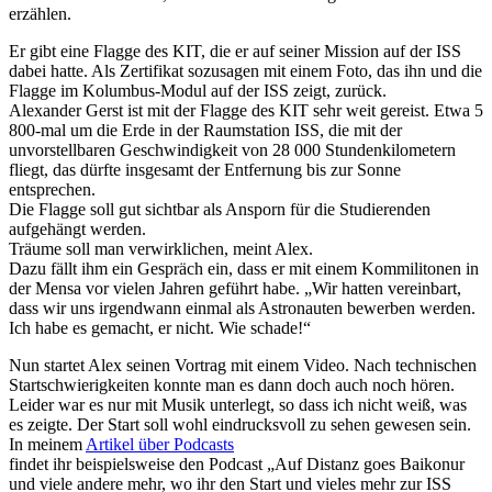
erzählen.
Er gibt eine Flagge des KIT, die er auf seiner Mission auf der ISS
dabei hatte. Als Zertifikat sozusagen mit einem Foto, das ihn und die
Flagge im Kolumbus-Modul auf der ISS zeigt, zurück.
Alexander Gerst ist mit der Flagge des KIT sehr weit gereist. Etwa 5
800-mal um die Erde in der Raumstation ISS, die mit der
unvorstellbaren Geschwindigkeit von 28 000 Stundenkilometern
fliegt, das dürfte insgesamt der Entfernung bis zur Sonne
entsprechen.
Die Flagge soll gut sichtbar als Ansporn für die Studierenden
aufgehängt werden.
Träume soll man verwirklichen, meint Alex.
Dazu fällt ihm ein Gespräch ein, dass er mit einem Kommilitonen in
der Mensa vor vielen Jahren geführt habe. „Wir hatten vereinbart,
dass wir uns irgendwann einmal als Astronauten bewerben werden.
Ich habe es gemacht, er nicht. Wie schade!“
Nun startet Alex seinen Vortrag mit einem Video. Nach technischen
Startschwierigkeiten konnte man es dann doch auch noch hören.
Leider war es nur mit Musik unterlegt, so dass ich nicht weiß, was
es zeigte. Der Start soll wohl eindrucksvoll zu sehen gewesen sein.
In meinem
Artikel über Podcasts
findet ihr beispielsweise den Podcast „Auf Distanz goes Baikonur
und viele andere mehr, wo ihr den Start und vieles mehr zur ISS