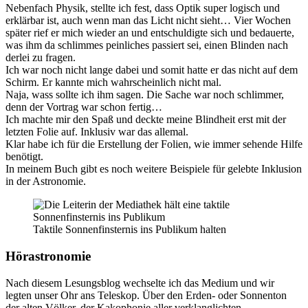
Nebenfach Physik, stellte ich fest, dass Optik super logisch und
erklärbar ist, auch wenn man das Licht nicht sieht… Vier Wochen
später rief er mich wieder an und entschuldigte sich und bedauerte,
was ihm da schlimmes peinliches passiert sei, einen Blinden nach
derlei zu fragen.
Ich war noch nicht lange dabei und somit hatte er das nicht auf dem
Schirm. Er kannte mich wahrscheinlich nicht mal.
Naja, wass sollte ich ihm sagen. Die Sache war noch schlimmer,
denn der Vortrag war schon fertig…
Ich machte mir den Spaß und deckte meine Blindheit erst mit der
letzten Folie auf. Inklusiv war das allemal.
Klar habe ich für die Erstellung der Folien, wie immer sehende Hilfe
benötigt.
In meinem Buch gibt es noch weitere Beispiele für gelebte Inklusion
in der Astronomie.
Taktile Sonnenfinsternis ins Publikum halten
Hörastronomie
Nach diesem Lesungsblog wechselte ich das Medium und wir
legten unser Ohr ans Teleskop. Über den Erden- oder Sonnenton
der alten Völker, der Kakophonie aller verklanglichten