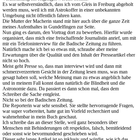
Es war selbstverständlich, dass ich vom Gleis in Freiburg abgeholt
werden muss, weil ich mit Astrokoffer in einer unbekannten
Umgebung nicht öffentlich fahren kann.
Die Mutter der Macherin stand mir hier auch über die ganze Zeit
meines Aufenthaltes in Gundelfingen zur Seite.
Nun ging es darum, den Vortrag dort zu bewerben. Hierfür wurde
organisiert, dass mich eine freischaffende Journalistin anrief, um mit
mir ein Telefoninterview für die Badische Zeitung zu führen.
Natürlich mache ich bei so etwas mit, schraube aber meine
Erwartungen über die Qualität und den Inhalt der Presseartikel eher
nicht so hoch.
Meist geht Presse so, dass man interviewt wird und dann mit
schmerzverzerrtem Gesicht in der Zeitung lesen muss, was man
gesagt haben soll, welche Meinung man zu etwas angeblich habe
und in meinem Fall konnt dann natürlich die Blindheit und die
Astronomie dazu. Da passiert es dann schon mal, dass dem
Schreiber die Sache entgleist.
Nicht so bei der Badischen Zeitung.
Die Reporterin war sehr sensibel. Sie stellte hervorragende Fragen,
war super vorbereitet, hatte gut im Vorfeld recherchiert und
wahrnehmbar in mein Buch geschaut.
Ich schreibe das an dieser Stelle, weil ganz besonders über
Menschen mit Behinderungen oft respektlos, falsch, bemitleidend
oder sonst wie bevormundend geschrieben wird.
Dieser sehr lange Artikel ist so inklusiv und würdig, wie ich das