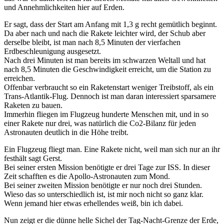
und Annehmlichkeiten hier auf Erden.
Er sagt, dass der Start am Anfang mit 1,3 g recht gemütlich beginnt.
Da aber nach und nach die Rakete leichter wird, der Schub aber
derselbe bleibt, ist man nach 8,5 Minuten der vierfachen
Erdbeschleunigung ausgesetzt.
Nach drei Minuten ist man bereits im schwarzen Weltall und hat
nach 8,5 Minuten die Geschwindigkeit erreicht, um die Station zu
erreichen.
Offenbar verbraucht so ein Raketenstart weniger Treibstoff, als ein
Trans-Atlantik-Flug. Dennoch ist man daran interessiert sparsamere
Raketen zu bauen.
Immerhin fliegen im Flugzeug hunderte Menschen mit, und in so
einer Rakete nur drei, was natürlich die Co2-Bilanz für jeden
Astronauten deutlich in die Höhe treibt.
Ein Flugzeug fliegt man. Eine Rakete nicht, weil man sich nur an ihr
festhält sagt Gerst.
Bei seiner ersten Mission benötigte er drei Tage zur ISS. In dieser
Zeit schafften es die Apollo-Astronauten zum Mond.
Bei seiner zweiten Mission benötigte er nur noch drei Stunden.
Wieso das so unterschiedlich ist, ist mir noch nicht so ganz klar.
Wenn jemand hier etwas erhellendes weiß, bin ich dabei.
Nun zeigt er die dünne helle Sichel der Tag-Nacht-Grenze der Erde,