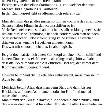
neuen Flughafen nicht in betrieb bekommt.
Er startete von derselben Startrampe aus, von welcher der erste
Mensch Juri Gagarin ins All aufbrach.
In der Raumkapsel geht es offensichtlich sehr eng zu.
Man stellt sich das ja alles immer so filigran vor, wie das in schönen
Sciencefiction-Filmen in den Raumschiffen so ist.
Viele Bedienelemente sind aber nicht deshalb so klobig, weil es sich
um alte russische Technologie handelt, sondern weil man bei vier-
oder sechsfacher Erdbeschleunigung keine kleinen Tasterchen
drücken oder winzige Hebelchen umlegen kann.
Das war mir so noch nicht klar, ist aber logisch.
Es gibt doch tatsächlich einen Startknopf an einem Raumschiff und
keinen Zündschlüssel. Ich meine allerdings mal gehört zu haben,
dass die ISS durchaus eine Art Zündschlüssel hat, der immer dem
Kommandanten überreicht wird.
Obwohl beim Start die Rakete alles selbst macht, muss man sie im
Auge behalten.
Mehrfach betont Alex, dass man beim Start und dann bis zur
Rückkehr, auf einen Astronautenmodus im Kopf und mental
umschalten muss.
Man nimmt den Bus zur Rakete, alle anderen bleiben zurück, und
das war es dann erst mal für sieben Monate mit allen Gewohnheiten