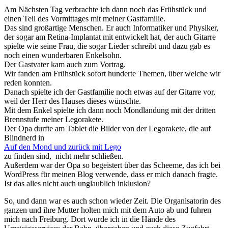
Am Nächsten Tag verbrachte ich dann noch das Frühstück und
einen Teil des Vormittages mit meiner Gastfamilie.
Das sind großartige Menschen. Er auch Informatiker und Physiker,
der sogar am Retina-Implantat mit entwickelt hat, der auch Gitarre
spielte wie seine Frau, die sogar Lieder schreibt und dazu gab es
noch einen wunderbaren Enkelsohn.
Der Gastvater kam auch zum Vortrag.
Wir fanden am Frühstück sofort hunderte Themen, über welche wir
reden konnten.
Danach spielte ich der Gastfamilie noch etwas auf der Gitarre vor,
weil der Herr des Hauses dieses wünschte.
Mit dem Enkel spielte ich dann noch Mondlandung mit der dritten
Brennstufe meiner Legorakete.
Der Opa durfte am Tablet die Bilder von der Legorakete, die auf
Blindnerd in
Auf den Mond und zurück mit Lego
zu finden sind, nicht mehr schließen.
Außerdem war der Opa so begeistert über das Scheeme, das ich bei
WordPress für meinen Blog verwende, dass er mich danach fragte.
Ist das alles nicht auch unglaublich inklusion?
So, und dann war es auch schon wieder Zeit. Die Organisatorin des
ganzen und ihre Mutter holten mich mit dem Auto ab und fuhren
mich nach Freiburg. Dort wurde ich in die Hände des