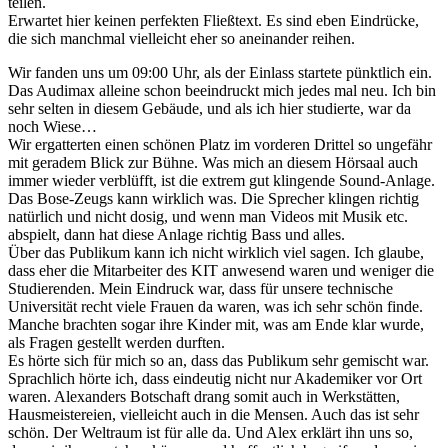
teilen.
Erwartet hier keinen perfekten Fließtext. Es sind eben Eindrücke,
die sich manchmal vielleicht eher so aneinander reihen.
Wir fanden uns um 09:00 Uhr, als der Einlass startete pünktlich ein.
Das Audimax alleine schon beeindruckt mich jedes mal neu. Ich bin
sehr selten in diesem Gebäude, und als ich hier studierte, war da
noch Wiese…
Wir ergatterten einen schönen Platz im vorderen Drittel so ungefähr
mit geradem Blick zur Bühne. Was mich an diesem Hörsaal auch
immer wieder verblüfft, ist die extrem gut klingende Sound-Anlage.
Das Bose-Zeugs kann wirklich was. Die Sprecher klingen richtig
natürlich und nicht dosig, und wenn man Videos mit Musik etc.
abspielt, dann hat diese Anlage richtig Bass und alles.
Über das Publikum kann ich nicht wirklich viel sagen. Ich glaube,
dass eher die Mitarbeiter des KIT anwesend waren und weniger die
Studierenden. Mein Eindruck war, dass für unsere technische
Universität recht viele Frauen da waren, was ich sehr schön finde.
Manche brachten sogar ihre Kinder mit, was am Ende klar wurde,
als Fragen gestellt werden durften.
Es hörte sich für mich so an, dass das Publikum sehr gemischt war.
Sprachlich hörte ich, dass eindeutig nicht nur Akademiker vor Ort
waren. Alexanders Botschaft drang somit auch in Werkstätten,
Hausmeistereien, vielleicht auch in die Mensen. Auch das ist sehr
schön. Der Weltraum ist für alle da. Und Alex erklärt ihn uns so,