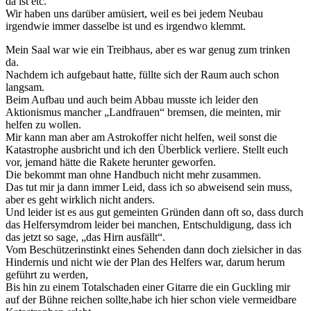
da ist etc.
Wir haben uns darüber amüsiert, weil es bei jedem Neubau
irgendwie immer dasselbe ist und es irgendwo klemmt.
Mein Saal war wie ein Treibhaus, aber es war genug zum trinken
da.
Nachdem ich aufgebaut hatte, füllte sich der Raum auch schon
langsam.
Beim Aufbau und auch beim Abbau musste ich leider den
Aktionismus mancher „Landfrauen“ bremsen, die meinten, mir
helfen zu wollen.
Mir kann man aber am Astrokoffer nicht helfen, weil sonst die
Katastrophe ausbricht und ich den Überblick verliere. Stellt euch
vor, jemand hätte die Rakete herunter geworfen.
Die bekommt man ohne Handbuch nicht mehr zusammen.
Das tut mir ja dann immer Leid, dass ich so abweisend sein muss,
aber es geht wirklich nicht anders.
Und leider ist es aus gut gemeinten Gründen dann oft so, dass durch
das Helfersymdrom leider bei manchen, Entschuldigung, dass ich
das jetzt so sage, „das Hirn ausfällt“.
Vom Beschützerinstinkt eines Sehenden dann doch zielsicher in das
Hindernis und nicht wie der Plan des Helfers war, darum herum
geführt zu werden,
Bis hin zu einem Totalschaden einer Gitarre die ein Guckling mir
auf der Bühne reichen sollte,habe ich hier schon viele vermeidbare