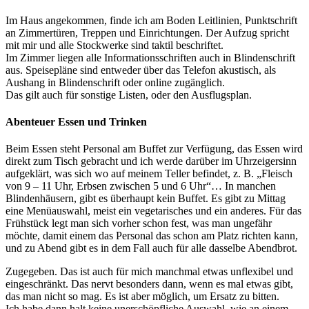
Im Haus angekommen, finde ich am Boden Leitlinien, Punktschrift
an Zimmertüren, Treppen und Einrichtungen. Der Aufzug spricht
mit mir und alle Stockwerke sind taktil beschriftet.
Im Zimmer liegen alle Informationsschriften auch in Blindenschrift
aus. Speisepläne sind entweder über das Telefon akustisch, als
Aushang in Blindenschrift oder online zugänglich.
Das gilt auch für sonstige Listen, oder den Ausflugsplan.
Abenteuer Essen und Trinken
Beim Essen steht Personal am Buffet zur Verfügung, das Essen wird
direkt zum Tisch gebracht und ich werde darüber im Uhrzeigersinn
aufgeklärt, was sich wo auf meinem Teller befindet, z. B. „Fleisch
von 9 – 11 Uhr, Erbsen zwischen 5 und 6 Uhr“… In manchen
Blindenhäusern, gibt es überhaupt kein Buffet. Es gibt zu Mittag
eine Menüauswahl, meist ein vegetarisches und ein anderes. Für das
Frühstück legt man sich vorher schon fest, was man ungefähr
möchte, damit einem das Personal das schon am Platz richten kann,
und zu Abend gibt es in dem Fall auch für alle dasselbe Abendbrot.
Zugegeben. Das ist auch für mich manchmal etwas unflexibel und
eingeschränkt. Das nervt besonders dann, wenn es mal etwas gibt,
das man nicht so mag. Es ist aber möglich, um Ersatz zu bitten.
Ich habe dann halt keine unerschöpfliche Auswahl, wie an einem