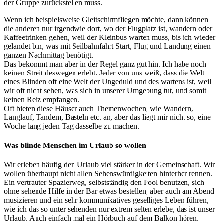
der Gruppe zurückstellen muss.
Wenn ich beispielsweise Gleitschirmfliegen möchte, dann können
die anderen nur irgendwie dort, wo der Flugplatz ist, wandern oder
Kaffeetrinken gehen, weil der Kleinbus warten muss, bis ich wieder
gelandet bin, was mit Seilbahnfahrt Start, Flug und Landung einen
ganzen Nachmittag benötigt.
Das bekommt man aber in der Regel ganz gut hin. Ich habe noch
keinen Streit deswegen erlebt. Jeder von uns weiß, dass die Welt
eines Blinden oft eine Welt der Ungeduld und des wartens ist, weil
wir oft nicht sehen, was sich in unserer Umgebung tut, und somit
keinen Reiz empfangen.
Oft bieten diese Häuser auch Themenwochen, wie Wandern,
Langlauf, Tandem, Basteln etc. an, aber das liegt mir nicht so, eine
Woche lang jeden Tag dasselbe zu machen.
Was blinde Menschen im Urlaub so wollen
Wir erleben häufig den Urlaub viel stärker in der Gemeinschaft. Wir
wollen überhaupt nicht allen Sehenswürdigkeiten hinterher rennen.
Ein vertrauter Spazierweg, selbstständig den Pool benutzen, sich
ohne sehende Hilfe in der Bar etwas bestellen, aber auch am Abend
musizieren und ein sehr kommunikatives geselliges Leben führen,
wie ich das so unter sehenden nur extrem selten erlebe, das ist unser
Urlaub. Auch einfach mal ein Hörbuch auf dem Balkon hören,