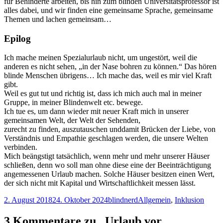
für Behinderte arbeiten, bis hin zum blinden Universitätsprofessor ist
alles dabei, und wir finden eine gemeinsame Sprache, gemeinsame
Themen und lachen gemeinsam…
Epilog
Ich mache meinen Spezialurlaub nicht, um ungestört, weil die
anderen es nicht sehen, „in der Nase bohren zu können.“ Das hören
blinde Menschen übrigens… Ich mache das, weil es mir viel Kraft
gibt.
Weil es gut tut und richtig ist, dass ich mich auch mal in meiner
Gruppe, in meiner Blindenwelt etc. bewege.
Ich tue es, um dann wieder mit neuer Kraft mich in unserer
gemeinsamen Welt, der Welt der Sehenden,
zurecht zu finden, auszutauschen unddamit Brücken der Liebe, von
Verständnis und Empathie geschlagen werden, die unsere Welten
verbinden.
Mich beängstigt tatsächlich, wenn mehr und mehr unserer Häuser
schließen, denn wo soll man ohne diese eine der Beeinträchtigung
angemessenen Urlaub machen. Solche Häuser besitzen einen Wert,
der sich nicht mit Kapital und Wirtschaftlichkeit messen lässt.
Veröffentlicht
Autor
Kategorien
2. August 2018
24. Oktober 2024
blindnerd
Allgemein
,
Inklusion
am
3 Kommentare zu „Urlaub vor