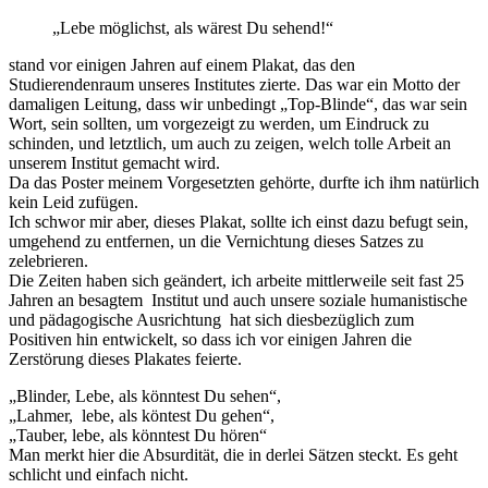
„Lebe möglichst, als wärest Du sehend!“
stand vor einigen Jahren auf einem Plakat, das den
Studierendenraum unseres Institutes zierte. Das war ein Motto der
damaligen Leitung, dass wir unbedingt „Top-Blinde“, das war sein
Wort, sein sollten, um vorgezeigt zu werden, um Eindruck zu
schinden, und letztlich, um auch zu zeigen, welch tolle Arbeit an
unserem Institut gemacht wird.
Da das Poster meinem Vorgesetzten gehörte, durfte ich ihm natürlich
kein Leid zufügen.
Ich schwor mir aber, dieses Plakat, sollte ich einst dazu befugt sein,
umgehend zu entfernen, un die Vernichtung dieses Satzes zu
zelebrieren.
Die Zeiten haben sich geändert, ich arbeite mittlerweile seit fast 25
Jahren an besagtem Institut und auch unsere soziale humanistische
und pädagogische Ausrichtung hat sich diesbezüglich zum
Positiven hin entwickelt, so dass ich vor einigen Jahren die
Zerstörung dieses Plakates feierte.
„Blinder, Lebe, als könntest Du sehen“,
„Lahmer, lebe, als köntest Du gehen“,
„Tauber, lebe, als könntest Du hören“
Man merkt hier die Absurdität, die in derlei Sätzen steckt. Es geht
schlicht und einfach nicht.