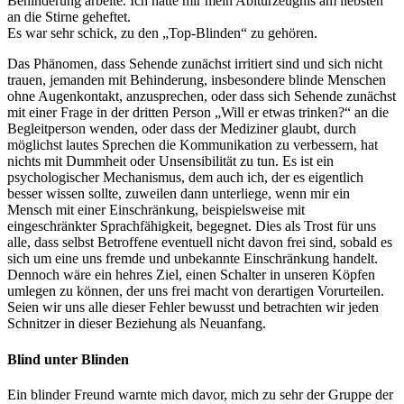
Behinderung arbeite. Ich hätte mir mein Abiturzeugnis am liebsten
an die Stirne geheftet.
Es war sehr schick, zu den „Top-Blinden“ zu gehören.
Das Phänomen, dass Sehende zunächst irritiert sind und sich nicht
trauen, jemanden mit Behinderung, insbesondere blinde Menschen
ohne Augenkontakt, anzusprechen, oder dass sich Sehende zunächst
mit einer Frage in der dritten Person „Will er etwas trinken?“ an die
Begleitperson wenden, oder dass der Mediziner glaubt, durch
möglichst lautes Sprechen die Kommunikation zu verbessern, hat
nichts mit Dummheit oder Unsensibilität zu tun. Es ist ein
psychologischer Mechanismus, dem auch ich, der es eigentlich
besser wissen sollte, zuweilen dann unterliege, wenn mir ein
Mensch mit einer Einschränkung, beispielsweise mit
eingeschränkter Sprachfähigkeit, begegnet. Dies als Trost für uns
alle, dass selbst Betroffene eventuell nicht davon frei sind, sobald es
sich um eine uns fremde und unbekannte Einschränkung handelt.
Dennoch wäre ein hehres Ziel, einen Schalter in unseren Köpfen
umlegen zu können, der uns frei macht von derartigen Vorurteilen.
Seien wir uns alle dieser Fehler bewusst und betrachten wir jeden
Schnitzer in dieser Beziehung als Neuanfang.
Blind unter Blinden
Ein blinder Freund warnte mich davor, mich zu sehr der Gruppe der