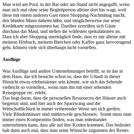
Man wird am Pool, in der Bar oder am Stand nicht angegafft, wenn
man sich mal ohne seine Begleitperson alleine dort hin wagt, weil
diese mit einem anderen Gast einen Shopping-Nachmittag macht,
den blinden Mann daheim läßst, und möglicherweise nur seine
Kreditkarte mitgenommen hat. Darüber zerreißen sich Gäste
durchaus das Maul, und stellen die wildesten spekulationen an.
Dass ich aber Shopping unerträglich finde, dass es mir alleine mit
meinem Hörbuch, meinem Bierchen oder Kaffee ganz hervorragend
geht, können viele sich überhaupt nicht vorstellen.
Ausflüge
Was Ausflüge und andere Unternehmungen betrifft, so ist das in
dem Haus, das ich besuche schon so, dass der Urlaub in dieser
Hinsicht etwas erlebnisärmer sein könnte, wie sich das Sehende
vielleicht so vorstellen,, wenn man ihn mit einer sehenden
Reisegruppe etc. erlebt.
Das liegt daran, dass die personellen Ressourcen der Häuser auch
begrenzt sind, und hier auch der Sparzwang und die
Wirtschaftlichkeit in immer verherender Weise um sich greifen.
Viele Blindenhäuser sind mittlerweile geschlossen. Somit muss man
immer einen Kompromiss finden, was man miteinander
unternehmen kann, dass alle auf ihre Kosten kommen. Das bedeutet
halt dann auch mal, dass man seine Wünsche zugunsten des Restes