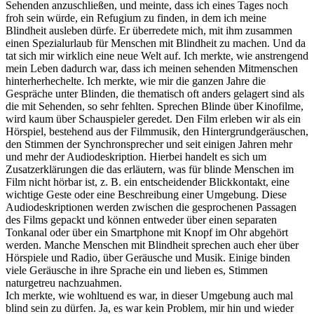
Sehenden anzuschließen, und meinte, dass ich eines Tages noch
froh sein würde, ein Refugium zu finden, in dem ich meine
Blindheit ausleben dürfe. Er überredete mich, mit ihm zusammen
einen Spezialurlaub für Menschen mit Blindheit zu machen. Und da
tat sich mir wirklich eine neue Welt auf. Ich merkte, wie anstrengend
mein Leben dadurch war, dass ich meinen sehenden Mitmenschen
hinterherhechelte. Ich merkte, wie mir die ganzen Jahre die
Gespräche unter Blinden, die thematisch oft anders gelagert sind als
die mit Sehenden, so sehr fehlten. Sprechen Blinde über Kinofilme,
wird kaum über Schauspieler geredet. Den Film erleben wir als ein
Hörspiel, bestehend aus der Filmmusik, den Hintergrundgeräuschen,
den Stimmen der Synchronsprecher und seit einigen Jahren mehr
und mehr der Audiodeskription. Hierbei handelt es sich um
Zusatzerklärungen die das erläutern, was für blinde Menschen im
Film nicht hörbar ist, z. B. ein entscheidender Blickkontakt, eine
wichtige Geste oder eine Beschreibung einer Umgebung. Diese
Audiodeskriptionen werden zwischen die gesprochenen Passagen
des Films gepackt und können entweder über einen separaten
Tonkanal oder über ein Smartphone mit Knopf im Ohr abgehört
werden. Manche Menschen mit Blindheit sprechen auch eher über
Hörspiele und Radio, über Geräusche und Musik. Einige binden
viele Geräusche in ihre Sprache ein und lieben es, Stimmen
naturgetreu nachzuahmen.
Ich merkte, wie wohltuend es war, in dieser Umgebung auch mal
blind sein zu dürfen. Ja, es war kein Problem, mir hin und wieder