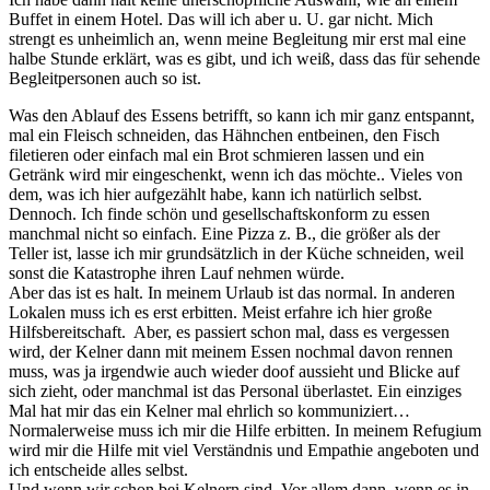
Buffet in einem Hotel. Das will ich aber u. U. gar nicht. Mich
strengt es unheimlich an, wenn meine Begleitung mir erst mal eine
halbe Stunde erklärt, was es gibt, und ich weiß, dass das für sehende
Begleitpersonen auch so ist.
Was den Ablauf des Essens betrifft, so kann ich mir ganz entspannt,
mal ein Fleisch schneiden, das Hähnchen entbeinen, den Fisch
filetieren oder einfach mal ein Brot schmieren lassen und ein
Getränk wird mir eingeschenkt, wenn ich das möchte.. Vieles von
dem, was ich hier aufgezählt habe, kann ich natürlich selbst.
Dennoch. Ich finde schön und gesellschaftskonform zu essen
manchmal nicht so einfach. Eine Pizza z. B., die größer als der
Teller ist, lasse ich mir grundsätzlich in der Küche schneiden, weil
sonst die Katastrophe ihren Lauf nehmen würde.
Aber das ist es halt. In meinem Urlaub ist das normal. In anderen
Lokalen muss ich es erst erbitten. Meist erfahre ich hier große
Hilfsbereitschaft. Aber, es passiert schon mal, dass es vergessen
wird, der Kelner dann mit meinem Essen nochmal davon rennen
muss, was ja irgendwie auch wieder doof aussieht und Blicke auf
sich zieht, oder manchmal ist das Personal überlastet. Ein einziges
Mal hat mir das ein Kelner mal ehrlich so kommuniziert…
Normalerweise muss ich mir die Hilfe erbitten. In meinem Refugium
wird mir die Hilfe mit viel Verständnis und Empathie angeboten und
ich entscheide alles selbst.
Und wenn wir schon bei Kelnern sind. Vor allem dann, wenn es in