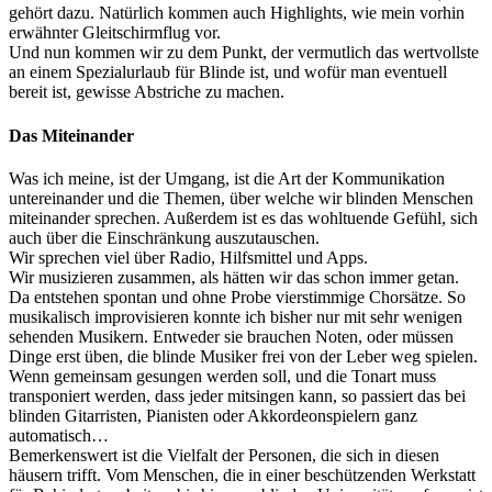
gehört dazu. Natürlich kommen auch Highlights, wie mein vorhin
erwähnter Gleitschirmflug vor.
Und nun kommen wir zu dem Punkt, der vermutlich das wertvollste
an einem Spezialurlaub für Blinde ist, und wofür man eventuell
bereit ist, gewisse Abstriche zu machen.
Das Miteinander
Was ich meine, ist der Umgang, ist die Art der Kommunikation
untereinander und die Themen, über welche wir blinden Menschen
miteinander sprechen. Außerdem ist es das wohltuende Gefühl, sich
auch über die Einschränkung auszutauschen.
Wir sprechen viel über Radio, Hilfsmittel und Apps.
Wir musizieren zusammen, als hätten wir das schon immer getan.
Da entstehen spontan und ohne Probe vierstimmige Chorsätze. So
musikalisch improvisieren konnte ich bisher nur mit sehr wenigen
sehenden Musikern. Entweder sie brauchen Noten, oder müssen
Dinge erst üben, die blinde Musiker frei von der Leber weg spielen.
Wenn gemeinsam gesungen werden soll, und die Tonart muss
transponiert werden, dass jeder mitsingen kann, so passiert das bei
blinden Gitarristen, Pianisten oder Akkordeonspielern ganz
automatisch…
Bemerkenswert ist die Vielfalt der Personen, die sich in diesen
häusern trifft. Vom Menschen, die in einer beschützenden Werkstatt