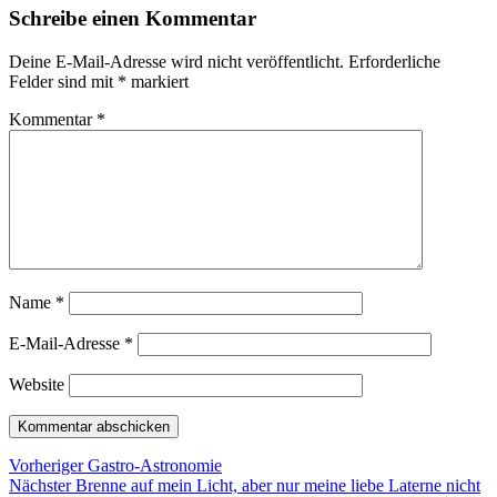
Schreibe einen Kommentar
Deine E-Mail-Adresse wird nicht veröffentlicht.
Erforderliche
Felder sind mit
*
markiert
Kommentar
*
Name
*
E-Mail-Adresse
*
Website
Beitragsnavigation
Vorheriger
Vorheriger
Gastro-Astronomie
Nächster
Beitrag:
Nächster
Brenne auf mein Licht, aber nur meine liebe Laterne nicht