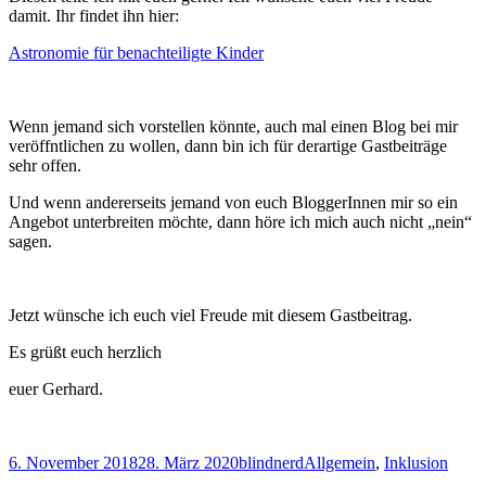
damit. Ihr findet ihn hier:
Astronomie für benachteiligte Kinder
Wenn jemand sich vorstellen könnte, auch mal einen Blog bei mir
veröffntlichen zu wollen, dann bin ich für derartige Gastbeiträge
sehr offen.
Und wenn andererseits jemand von euch BloggerInnen mir so ein
Angebot unterbreiten möchte, dann höre ich mich auch nicht „nein“
sagen.
Jetzt wünsche ich euch viel Freude mit diesem Gastbeitrag.
Es grüßt euch herzlich
euer Gerhard.
Veröffentlicht
Autor
Kategorien
6. November 2018
28. März 2020
blindnerd
Allgemein
,
Inklusion
am