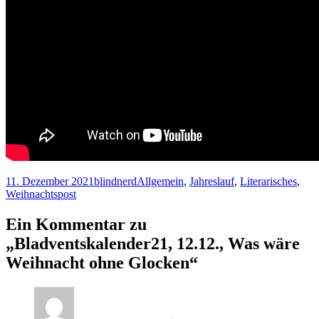
Veröffentlicht
Autor
Kategorien
11. Dezember 2021
blindnerd
Allgemein
,
Jahreslauf
,
Literarisches
,
am
Weihnachtspost
Ein Kommentar zu
„Bladventskalender21, 12.12., Was wäre
Weihnacht ohne Glocken“