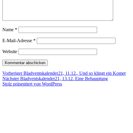
Name
*
E-Mail-Adresse
*
Website
Beitragsnavigation
Vorheriger
Vorheriger
Bladventskalender21, 11.12., Und so klingt ein Komet
Nächster
Beitrag:
Nächster
Bladventskalender21, 13.12. Eine Behauptung
Beitrag:
Stolz präsentiert von WordPress