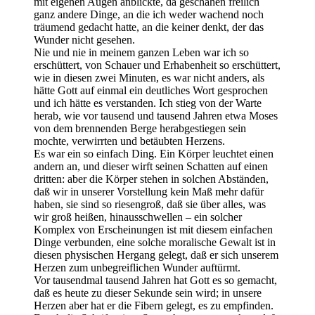
mit eigenen Augen anblickte, da geschahen freilich
ganz andere Dinge, an die ich weder wachend noch
träumend gedacht hatte, an die keiner denkt, der das
Wunder nicht gesehen.
Nie und nie in meinem ganzen Leben war ich so
erschüttert, von Schauer und Erhabenheit so erschüttert,
wie in diesen zwei Minuten, es war nicht anders, als
hätte Gott auf einmal ein deutliches Wort gesprochen
und ich hätte es verstanden. Ich stieg von der Warte
herab, wie vor tausend und tausend Jahren etwa Moses
von dem brennenden Berge herabgestiegen sein
mochte, verwirrten und betäubten Herzens.
Es war ein so einfach Ding. Ein Körper leuchtet einen
andern an, und dieser wirft seinen Schatten auf einen
dritten: aber die Körper stehen in solchen Abständen,
daß wir in unserer Vorstellung kein Maß mehr dafür
haben, sie sind so riesengroß, daß sie über alles, was
wir groß heißen, hinausschwellen – ein solcher
Komplex von Erscheinungen ist mit diesem einfachen
Dinge verbunden, eine solche moralische Gewalt ist in
diesen physischen Hergang gelegt, daß er sich unserem
Herzen zum unbegreiflichen Wunder auftürmt.
Vor tausendmal tausend Jahren hat Gott es so gemacht,
daß es heute zu dieser Sekunde sein wird; in unsere
Herzen aber hat er die Fibern gelegt, es zu empfinden.