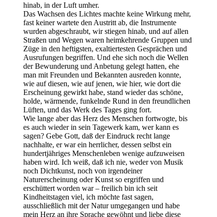
hinab, in der Luft umher.
Das Wachsen des Lichtes machte keine Wirkung mehr,
fast keiner wartete den Austritt ab, die Instrumente
wurden abgeschraubt, wir stiegen hinab, und auf allen
Straßen und Wegen waren heimkehrende Gruppen und
Züge in den heftigsten, exaltiertesten Gesprächen und
Ausrufungen begriffen. Und ehe sich noch die Wellen
der Bewunderung und Anbetung gelegt hatten, ehe
man mit Freunden und Bekannten ausreden konnte,
wie auf diesen, wie auf jenen, wie hier, wie dort die
Erscheinung gewirkt habe, stand wieder das schöne,
holde, wärmende, funkelnde Rund in den freundlichen
Lüften, und das Werk des Tages ging fort.
Wie lange aber das Herz des Menschen fortwogte, bis
es auch wieder in sein Tagewerk kam, wer kann es
sagen? Gebe Gott, daß der Eindruck recht lange
nachhalte, er war ein herrlicher, dessen selbst ein
hundertjähriges Menschenleben wenige aufzuweisen
haben wird. Ich weiß, daß ich nie, weder von Musik
noch Dichtkunst, noch von irgendeiner
Naturerscheinung oder Kunst so ergriffen und
erschüttert worden war – freilich bin ich seit
Kindheitstagen viel, ich möchte fast sagen,
ausschließlich mit der Natur umgegangen und habe
mein Herz an ihre Sprache gewöhnt und liebe diese