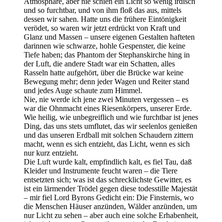
Atmosphäre, aber nie schien ein Licht so wenig irdisch
und so furchtbar, und von ihm floß das aus, mittels
dessen wir sahen. Hatte uns die frühere Eintönigkeit
verödet, so waren wir jetzt erdrückt von Kraft und
Glanz und Massen – unsere eigenen Gestalten hafteten
darinnen wie schwarze, hohle Gespenster, die keine
Tiefe haben; das Phantom der Stephanskirche hing in
der Luft, die andere Stadt war ein Schatten, alles
Rasseln hatte aufgehört, über die Brücke war keine
Bewegung mehr; denn jeder Wagen und Reiter stand
und jedes Auge schaute zum Himmel.
Nie, nie werde ich jene zwei Minuten vergessen – es
war die Ohnmacht eines Riesenkörpers, unserer Erde.
Wie heilig, wie unbegreiflich und wie furchtbar ist jenes
Ding, das uns stets umflutet, das wir seelenlos genießen
und das unseren Erdball mit solchen Schaudern zittern
macht, wenn es sich entzieht, das Licht, wenn es sich
nur kurz entzieht.
Die Luft wurde kalt, empfindlich kalt, es fiel Tau, daß
Kleider und Instrumente feucht waren – die Tiere
entsetzten sich; was ist das schrecklichste Gewitter, es
ist ein lärmender Trödel gegen diese todesstille Majestät
– mir fiel Lord Byrons Gedicht ein: Die Finsternis, wo
die Menschen Häuser anzünden, Wälder anzünden, um
nur Licht zu sehen – aber auch eine solche Erhabenheit,