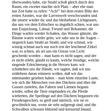
überwunden habe, ein Strahl schoß gleich durch den
Raum, ein zweiter machte sich Platz – aber ehe man
nur Zeit hatte zu rufen: “Ach!” bei dem ersten Blitz des
ersten Atomes, war die Larvenwelt verschwunden und
die unsere wieder da: und das bleifarbene Lichtgrauen,
das uns vor dem Erlöschen so ängstlich schien, war uns
nun Erquickung, Labsal, Freund und Bekannter, die
Dinge warfen wieder Schatten, das Wasser glänzte, die
Bäume waren wieder grün, wir sahe uns in die Augen –
siegreich kam Strahl an Strahl, und wie schmal, wie
winzig schmal auch nur noch erst der leuchtend Zirkel
war, es schien, als sei uns ein Ozean von Licht
geschenkt worden – man kann es nicht sagen, und der
es nicht erlebt, glaubt es kaum, welche freudige, welche
siegende Erleichterung in die Herzen kam: wir
schüttelten uns die Hände, wir sagten, daß wir uns
zeitlebens daran erinnern wollen, daß wir das
miteinander gesehen haben – man hörte einzelne Laute,
wie sich die Menschen von den Dächern und über die
Gassen zuriefen, das Fahren und Lärmen begann
wieder, selbst die Tiere empfanden es; die Pferde
wieherten, die Sperlinge auf den Dächern begannen ein
Freudengeschrei, so grell und närrisch, wie sie es
gewöhnlich tun, wenn sie sehr aufgeregt sind, und die
Schwalben schossen blitzend und kreuzend hinauf,