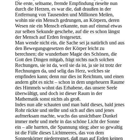
Die erste, seltsame, fremde Empfindung rieselte nun
durch die Herzen, es war die, daß draußen in der
Entfernung von Tausenden und Millionen Meilen,
wohin nie ein Mensch gedrungen, an Körpern, deren
Wesen nie ein Mensch erkannte, nun auf einmal etwas
zur selben Sekunde geschehe, auf die es schon längst
der Mensch auf Erden festgesetzt.
Man wende nicht ein, die Sache sei ja natürlich und aus
den Bewegungsgesetzen der Körper leicht zu
berechnen; die wunderbare Magie des Schönen, die
Gott den Dingen mitgab, frägt nichts nach solchen
Rechungen, sie ist da, weil sie da ist, ja sie ist trotz der
Rechnungen da, und selig das Herz, welches sie
empfinden kann; denn nur dies ist Reichtum, und einen
andern gibt es nicht – schon in dem ungeheuern Raume
des Himmels wohnt das Erhabene, das unsere Seele
überwältigt, und doch ist dieser Raum in der
Mathematik sonst nichts als groß.
Indes nun alle schauten und man bald dieses, bald jenes
Rohr rückte und stellte und sich auf dies und jenes
aufmerksam machte, wuchs das unsichtbare Dunkel
immer mehr und mehr in das schöne Licht der Sonne
ein – alle harrten, die Spannung stieg; aber so gewaltig
ist die Fülle dieses Lichtmeeres, das von dem
Sonnenkörper niederregnet, daß man auf Erden keinen