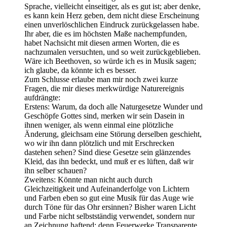
Sprache, vielleicht einseitiger, als es gut ist; aber denke,
es kann kein Herz geben, dem nicht diese Erscheinung
einen unverlöschlichen Eindruck zurückgelassen habe.
Ihr aber, die es im höchsten Maße nachempfunden,
habet Nachsicht mit diesen armen Worten, die es
nachzumalen versuchten, und so weit zurückgeblieben.
Wäre ich Beethoven, so würde ich es in Musik sagen;
ich glaube, da könnte ich es besser.
Zum Schlusse erlaube man mir noch zwei kurze
Fragen, die mir dieses merkwürdige Naturereignis
aufdrängte:
Erstens: Warum, da doch alle Naturgesetze Wunder und
Geschöpfe Gottes sind, merken wir sein Dasein in
ihnen weniger, als wenn einmal eine plötzliche
Änderung, gleichsam eine Störung derselben geschieht,
wo wir ihn dann plötzlich und mit Erschrecken
dastehen sehen? Sind diese Gesetze sein glänzendes
Kleid, das ihn bedeckt, und muß er es lüften, daß wir
ihn selber schauen?
Zweitens: Könnte man nicht auch durch
Gleichzeitigkeit und Aufeinanderfolge von Lichtern
und Farben eben so gut eine Musik für das Auge wie
durch Töne für das Ohr ersinnen? Bisher waren Licht
und Farbe nicht selbstständig verwendet, sondern nur
an Zeichnung haftend; denn Feuerwerke,Transparente,