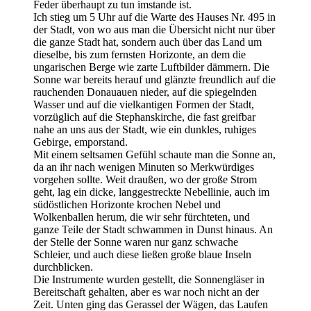
Feder überhaupt zu tun imstande ist.
Ich stieg um 5 Uhr auf die Warte des Hauses Nr. 495 in
der Stadt, von wo aus man die Übersicht nicht nur über
die ganze Stadt hat, sondern auch über das Land um
dieselbe, bis zum fernsten Horizonte, an dem die
ungarischen Berge wie zarte Luftbilder dämmern. Die
Sonne war bereits herauf und glänzte freundlich auf die
rauchenden Donauauen nieder, auf die spiegelnden
Wasser und auf die vielkantigen Formen der Stadt,
vorzüglich auf die Stephanskirche, die fast greifbar
nahe an uns aus der Stadt, wie ein dunkles, ruhiges
Gebirge, emporstand.
Mit einem seltsamen Gefühl schaute man die Sonne an,
da an ihr nach wenigen Minuten so Merkwürdiges
vorgehen sollte. Weit draußen, wo der große Strom
geht, lag ein dicke, langgestreckte Nebellinie, auch im
südöstlichen Horizonte krochen Nebel und
Wolkenballen herum, die wir sehr fürchteten, und
ganze Teile der Stadt schwammen in Dunst hinaus. An
der Stelle der Sonne waren nur ganz schwache
Schleier, und auch diese ließen große blaue Inseln
durchblicken.
Die Instrumente wurden gestellt, die Sonnengläser in
Bereitschaft gehalten, aber es war noch nicht an der
Zeit. Unten ging das Gerassel der Wägen, das Laufen