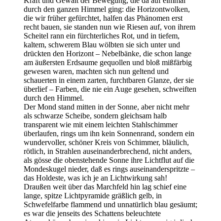
Kraft und Gewalt der Bewegung, die da auf eimmal
durch den ganzen Himmel ging: die Horizontwolken,
die wir früher gefürchtet, halfen das Phänomen erst
recht bauen, sie standen nun wie Riesen auf, von ihrem
Scheitel rann ein fürchterliches Rot, und in tiefem,
kaltem, schwerem Blau wölbten sie sich unter und
drückten den Horizont – Nebelbänke, die schon lange
am äußersten Erdsaume gequollen und bloß mißfärbig
gewesen waren, machten sich nun geltend und
schauerten in einem zarten, furchtbaren Glanze, der sie
überlief – Farben, die nie ein Auge gesehen, schweiften
durch den Himmel.
Der Mond stand mitten in der Sonne, aber nicht mehr
als schwarze Scheibe, sondern gleichsam halb
transparent wie mit einem leichten Stahlschimmer
überlaufen, rings um ihn kein Sonnenrand, sondern ein
wundervoller, schöner Kreis von Schimmer, bläulich,
rötlich, in Strahlen auseinanderbrechend, nicht anders,
als gösse die obenstehende Sonne ihre Lichtflut auf die
Mondeskugel nieder, daß es rings auseinanderspritzte –
das Holdeste, was ich je an Lichtwirkung sah!
Draußen weit über das Marchfeld hin lag schief eine
lange, spitze Lichtpyramide gräßlich gelb, in
Schwefelfarbe flammend und unnatürlich blau gesäumt;
es war die jenseits des Schattens beleuchtete