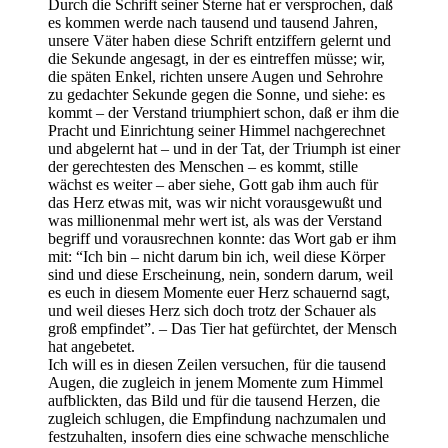
Durch die Schrift seiner Sterne hat er versprochen, daß
es kommen werde nach tausend und tausend Jahren,
unsere Väter haben diese Schrift entziffern gelernt und
die Sekunde angesagt, in der es eintreffen müsse; wir,
die späten Enkel, richten unsere Augen und Sehrohre
zu gedachter Sekunde gegen die Sonne, und siehe: es
kommt – der Verstand triumphiert schon, daß er ihm die
Pracht und Einrichtung seiner Himmel nachgerechnet
und abgelernt hat – und in der Tat, der Triumph ist einer
der gerechtesten des Menschen – es kommt, stille
wächst es weiter – aber siehe, Gott gab ihm auch für
das Herz etwas mit, was wir nicht vorausgewußt und
was millionenmal mehr wert ist, als was der Verstand
begriff und vorausrechnen konnte: das Wort gab er ihm
mit: “Ich bin – nicht darum bin ich, weil diese Körper
sind und diese Erscheinung, nein, sondern darum, weil
es euch in diesem Momente euer Herz schauernd sagt,
und weil dieses Herz sich doch trotz der Schauer als
groß empfindet”. – Das Tier hat gefürchtet, der Mensch
hat angebetet.
Ich will es in diesen Zeilen versuchen, für die tausend
Augen, die zugleich in jenem Momente zum Himmel
aufblickten, das Bild und für die tausend Herzen, die
zugleich schlugen, die Empfindung nachzumalen und
festzuhalten, insofern dies eine schwache menschliche