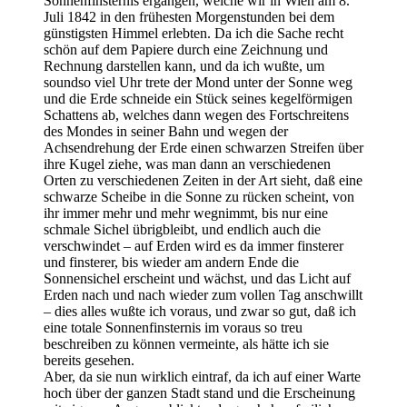
Sonnenfinsternis ergangen, welche wir in Wien am 8.
Juli 1842 in den frühesten Morgenstunden bei dem
günstigsten Himmel erlebten. Da ich die Sache recht
schön auf dem Papiere durch eine Zeichnung und
Rechnung darstellen kann, und da ich wußte, um
soundso viel Uhr trete der Mond unter der Sonne weg
und die Erde schneide ein Stück seines kegelförmigen
Schattens ab, welches dann wegen des Fortschreitens
des Mondes in seiner Bahn und wegen der
Achsendrehung der Erde einen schwarzen Streifen über
ihre Kugel ziehe, was man dann an verschiedenen
Orten zu verschiedenen Zeiten in der Art sieht, daß eine
schwarze Scheibe in die Sonne zu rücken scheint, von
ihr immer mehr und mehr wegnimmt, bis nur eine
schmale Sichel übrigbleibt, und endlich auch die
verschwindet – auf Erden wird es da immer finsterer
und finsterer, bis wieder am andern Ende die
Sonnensichel erscheint und wächst, und das Licht auf
Erden nach und nach wieder zum vollen Tag anschwillt
– dies alles wußte ich voraus, und zwar so gut, daß ich
eine totale Sonnenfinsternis im voraus so treu
beschreiben zu können vermeinte, als hätte ich sie
bereits gesehen.
Aber, da sie nun wirklich eintraf, da ich auf einer Warte
hoch über der ganzen Stadt stand und die Erscheinung