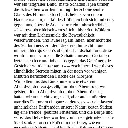
war ein taftgraues Band, matte Schatten lagen umher,
die Schwalben wurden unruhig, der schöne sanfte
Glanz des Himmel erlosch, als liefe er von einem
Hauche matt an, ein kühles Lüftchen hob sich und stieß
gegen uns, über die Auen starrte ein unbeschreiblich
seltsames, aber bleischweres Licht, über den Wäldern
war mit dem Lichterspiele die Beweglichkeit
verschwunden, und Ruhe lag auf ihnen, aber nicht die
des Schlummers, sondern die der Ohnmacht – und
immer fahler goß sich’s über die Landschaft, und diese
wurde immer starrer – die Schatten unserer Gestalten
legten sich leer und inhaltslos gegen das Gemäuer, die
Gesichter wurden aschgrau – – erschütternd war dieses
allmähliche Sterben mitten in der noch vor wenigen
Minuten herrschenden Frische des Morgens.
Wir hatten uns das Eindämmern wie etwa ein
Abendwerden vorgestellt, nur ohne Abendröte; wie
geisterhaft ein Abendwerden ohne Abendröte sei,
hatten wir uns nicht vorgestellt, aber auch außerdem
war dies Dämmern ein ganz anderes, es war ein lastend
unheimliches Entfremden unserer Natur; gegen Südost
lag eine fremde, gelbrote Finsternis, und die Berge und
selbst das Belvedere wurden von ihr eingetrunken – die
Stadt sank zu unsern Füßen immer tiefer, wie ein
wesenloses Schattenspiel hinab, das Fahren und Gehen