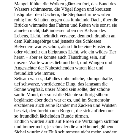
Mangel fühlte, die Wolken glänzten fort, das Band des
Wassers schimmerte, die Vögel flogen und kreuzten
lustig über den Dächern, die Stephanstürme warfen
ruhig ihre Schatten gegen das funkelnde Dach, über die
Brücke wimmelte das Fahren und Reiten wie sonst, sie
ahneten nicht, daß indessen oben der Balsam des
Lebens, Licht, heimlich versiege, dennoch draußen an
dem Kahlengebirge und jenseits des Schlosses
Belvedere war es schon, als schliche eine Finsternis
oder vielmehr ein bleigraues Licht, wie ein wildes Tier
heran – aber es konnte auch Täuschung sein, auf
unserer Warte war es lieb und hell, und Wangen und
Angesichter der Nahestehenden waren klar und
freundlich wie immer.
Seltsam war es, daß dies unheimliche, klumpenhafte,
tief schwarze, vorrückende Ding, das langsam die
Sonne wegfraß, unser Mond sein sollte, der schöne
sanfte Mond, der sonst die Nächte so florig silbern
beglänzte; aber doch war er es, und im Sternenrohr
erschienen auch seine Ränder mit Zacken und Wulsten
besetzt, den furchtbaren Bergen, die sich auf dem uns
so freundlich lächelnden Runde türmen.
Endlich wurden auch auf Erden die Wirkungen sichtbar
und immer mehr, je schmäler die am Himmel glühend
Sichel wurde; der Fluß schimmerte nicht mehr, sondern