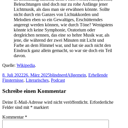
Beleuchtungen sind doch nur zu rohe Anfänge jener
Lichtmusik, als dass man sie erwähnen könnte. Sollte
nicht durch ein Ganzes von Lichtakkorden und
Melodien eben so ein Gewaltiges, Erschütterndes
angeregt werden können, wie durch Töne? Wenigstens
könnte ich keine Symphonie, Oratorium oder
dergleichen nennen, das eine so hehre Musik war, als
jene, die während der zwei Minuten mit Licht und
Farbe an dem Himmel war, und hat sie auch nicht den
Eindruck ganz allein gemacht, so war sie doch ein Teil
davon.
Quelle:
Wikipedia
.
Veröffentlicht
Autor
Kategorien
8. Juli 2022
26. März 2025
blindnerd
Allgemein
,
Erhellende
am
Finsternisse
,
Literarisches
,
Podcast
Schreibe einen Kommentar
Deine E-Mail-Adresse wird nicht veröffentlicht.
Erforderliche
Felder sind mit
*
markiert
Kommentar
*