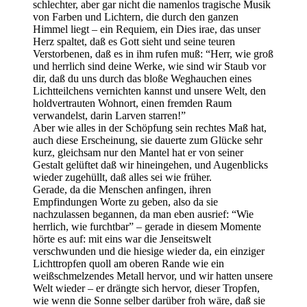
schlechter, aber gar nicht die namenlos tragische Musik
von Farben und Lichtern, die durch den ganzen
Himmel liegt – ein Requiem, ein Dies irae, das unser
Herz spaltet, daß es Gott sieht und seine teuren
Verstorbenen, daß es in ihm rufen muß: “Herr, wie groß
und herrlich sind deine Werke, wie sind wir Staub vor
dir, daß du uns durch das bloße Weghauchen eines
Lichtteilchens vernichten kannst und unsere Welt, den
holdvertrauten Wohnort, einen fremden Raum
verwandelst, darin Larven starren!”
Aber wie alles in der Schöpfung sein rechtes Maß hat,
auch diese Erscheinung, sie dauerte zum Glücke sehr
kurz, gleichsam nur den Mantel hat er von seiner
Gestalt gelüftet daß wir hineingehen, und Augenblicks
wieder zugehüllt, daß alles sei wie früher.
Gerade, da die Menschen anfingen, ihren
Empfindungen Worte zu geben, also da sie
nachzulassen begannen, da man eben ausrief: “Wie
herrlich, wie furchtbar” – gerade in diesem Momente
hörte es auf: mit eins war die Jenseitswelt
verschwunden und die hiesige wieder da, ein einziger
Lichttropfen quoll am oberen Rande wie ein
weißschmelzendes Metall hervor, und wir hatten unsere
Welt wieder – er drängte sich hervor, dieser Tropfen,
wie wenn die Sonne selber darüber froh wäre, daß sie