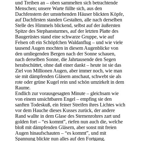
und Treiben an – oben sammelten sich betrachtende
Menschen; unsere Warte füllte sich, aus den
Dachfenstern der umstehenden Häuser blickten Köpfe,
auf Dachfirsten standen Gestalten, alle nach derselben
Stelle des Himmels blickend, selbst auf der äußersten
Spitze des Stephansturmes, auf der letzten Platte des
Baugerüstes stand eine schwarze Gruppe, wie auf
Felsen oft ein Schöpfchen Waldanflug – und wie viele
tausend Augen mochten in diesem Augenblicke von
den umliegenden Bergen nach der Sonne schauen,
nach derselben Sonne, die Jahrtausende den Segen
herabschüttet, ohne daß einer dankt – heute ist sie das
Ziel von Millionen Augen, aber immer noch, wie man
sie mit dämpfenden Gläsern anschaut, schwebt sie als
rote oder grüne Kugel rein und schön umzirkelt in dem
Raume.
Endlich zur vorausgesagten Minute – gleichsam wie
von einem unsichtbaren Engel – empfing sie den
sanften Todeskuß, ein feiner Streifen ihres Lichtes wich
vor dem Hauche dieses Kusses zurück, der andere
Rand wallte in dem Glase des Sternenrohres zart und
golden fort – “es kommt”, riefen nun auch die, welche
bloß mit dämpfenden Gläsern, aber sonst mit freien
Augen hinaufschauten – “es kommt”, und mit
Spannung blickte nun alles auf den Fortgang.