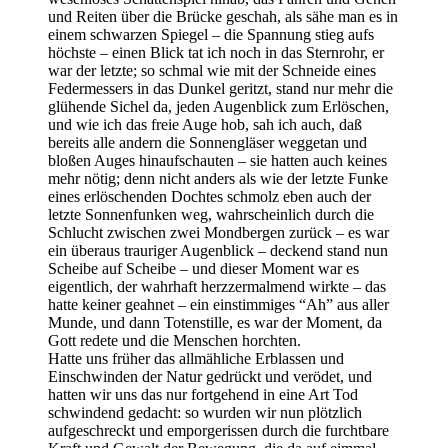
und Reiten über die Brücke geschah, als sähe man es in
einem schwarzen Spiegel – die Spannung stieg aufs
höchste – einen Blick tat ich noch in das Sternrohr, er
war der letzte; so schmal wie mit der Schneide eines
Federmessers in das Dunkel geritzt, stand nur mehr die
glühende Sichel da, jeden Augenblick zum Erlöschen,
und wie ich das freie Auge hob, sah ich auch, daß
bereits alle andern die Sonnengläser weggetan und
bloßen Auges hinaufschauten – sie hatten auch keines
mehr nötig; denn nicht anders als wie der letzte Funke
eines erlöschenden Dochtes schmolz eben auch der
letzte Sonnenfunken weg, wahrscheinlich durch die
Schlucht zwischen zwei Mondbergen zurück – es war
ein überaus trauriger Augenblick – deckend stand nun
Scheibe auf Scheibe – und dieser Moment war es
eigentlich, der wahrhaft herzzermalmend wirkte – das
hatte keiner geahnet – ein einstimmiges “Ah” aus aller
Munde, und dann Totenstille, es war der Moment, da
Gott redete und die Menschen horchten.
Hatte uns früher das allmähliche Erblassen und
Einschwinden der Natur gedrückt und verödet, und
hatten wir uns das nur fortgehend in eine Art Tod
schwindend gedacht: so wurden wir nun plötzlich
aufgeschreckt und emporgerissen durch die furchtbare