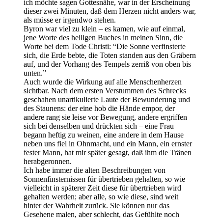
ich möchte sagen Gottesnähe, war in der Erscheinung
dieser zwei Minuten, daß dem Herzen nicht anders war,
als müsse er irgendwo stehen.
Byron war viel zu klein – es kamen, wie auf einmal,
jene Worte des heiligen Buches in meinen Sinn, die
Worte bei dem Tode Christi: “Die Sonne verfinsterte
sich, die Erde bebte, die Toten standen aus den Gräbern
auf, und der Vorhang des Tempels zerriß von oben bis
unten.”
Auch wurde die Wirkung auf alle Menschenherzen
sichtbar. Nach dem ersten Verstummen des Schrecks
geschahen unartikulierte Laute der Bewunderung und
des Staunens: der eine hob die Hände empor, der
andere rang sie leise vor Bewegung, andere ergriffen
sich bei denselben und drückten sich – eine Frau
begann heftig zu weinen, eine andere in dem Hause
neben uns fiel in Ohnmacht, und ein Mann, ein ernster
fester Mann, hat mir später gesagt, daß ihm die Tränen
herabgeronnen.
Ich habe immer die alten Beschreibungen von
Sonnenfinsternissen für übertrieben gehalten, so wie
vielleicht in späterer Zeit diese für übertrieben wird
gehalten werden; aber alle, so wie diese, sind weit
hinter der Wahrheit zurück. Sie können nur das
Gesehene malen, aber schlecht, das Gefühlte noch