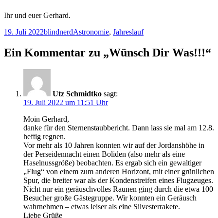
Ihr und euer Gerhard.
Veröffentlicht
Autor
Kategorien
19. Juli 2022
blindnerd
Astronomie
,
Jahreslauf
am
Ein Kommentar zu „Wünsch Dir Was!!!“
Utz Schmidtko
sagt:
19. Juli 2022 um 11:51 Uhr
Moin Gerhard,
danke für den Sternenstaubbericht. Dann lass sie mal am 12.8.
heftig regnen.
Vor mehr als 10 Jahren konnten wir auf der Jordanshöhe in
der Perseidennacht einen Boliden (also mehr als eine
Haselnussgröße) beobachten. Es ergab sich ein gewaltiger
„Flug“ von einem zum anderen Horizont, mit einer grünlichen
Spur, die breiter war als der Kondenstreifen eines Flugzeuges.
Nicht nur ein geräuschvolles Raunen ging durch die etwa 100
Besucher große Gästegruppe. Wir konnten ein Geräusch
wahrnehmen – etwas leiser als eine Silvesterrakete.
Liebe Grüße