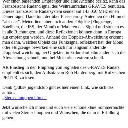
Wer einen passenden Empfänger und eine Antenne besitzt, kann das
Französische Radar-Signal des Weltraumradars GRAVES benutzen.
Dieses französische Radarsystem sendet auf 143,050 MHz einen
Dauerträger, Dauerton, der über Phasenarray-Antennen den Himmel
“abtastet”. Meteoriten, aber auch andere Objekte (Flugzeuge,
Satelliten, die ISS, der Mond) reflektieren das Signal und streuen es
in alle Richtungen, und diese Reflexionen können dann in Europa
gut empfangen werden. Anhand der Doppler-Abweichung erkennt
man dann, welches Objekt das Funksignal reflektiert hat: der Mond
oder Flugzeuge bewirken eine sich nur langsam ändernde
Dopplerabweichung, bei Objekten in Erdumlaufbahn ändert sich die
Abweichung schnell, und bei Meteoriten extrem schnell.
Als Einstieg in den Empfang von Signalen des GRAVES Radars
empfiehlt es sich, den Aufsatz von Rob Hardenberg, mit Rufzeichen
PE1ITR, zu lesen.
Dank @dbsv-jugendclub gibt es hier einen Link, wie sich das
anhört.
„Sternschnuppen hören“
Jetzt wünsche ich ihnen und euch viele schöne klare Sommernächte
mit vielen Sternschnuppen und Wünschen, die dann in Erfüllung
gehen.