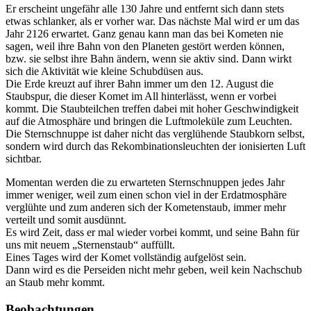
Er erscheint ungefähr alle 130 Jahre und entfernt sich dann stets
etwas schlanker, als er vorher war. Das nächste Mal wird er um das
Jahr 2126 erwartet. Ganz genau kann man das bei Kometen nie
sagen, weil ihre Bahn von den Planeten gestört werden können,
bzw. sie selbst ihre Bahn ändern, wenn sie aktiv sind. Dann wirkt
sich die Aktivität wie kleine Schubdüsen aus.
Die Erde kreuzt auf ihrer Bahn immer um den 12. August die
Staubspur, die dieser Komet im All hinterlässt, wenn er vorbei
kommt. Die Staubteilchen treffen dabei mit hoher Geschwindigkeit
auf die Atmosphäre und bringen die Luftmoleküle zum Leuchten.
Die Sternschnuppe ist daher nicht das verglühende Staubkorn selbst,
sondern wird durch das Rekombinationsleuchten der ionisierten Luft
sichtbar.
Momentan werden die zu erwarteten Sternschnuppen jedes Jahr
immer weniger, weil zum einen schon viel in der Erdatmosphäre
verglühte und zum anderen sich der Kometenstaub, immer mehr
verteilt und somit ausdünnt.
Es wird Zeit, dass er mal wieder vorbei kommt, und seine Bahn für
uns mit neuem „Sternenstaub“ auffüllt.
Eines Tages wird der Komet vollständig aufgelöst sein.
Dann wird es die Perseiden nicht mehr geben, weil kein Nachschub
an Staub mehr kommt.
Beobachtungen