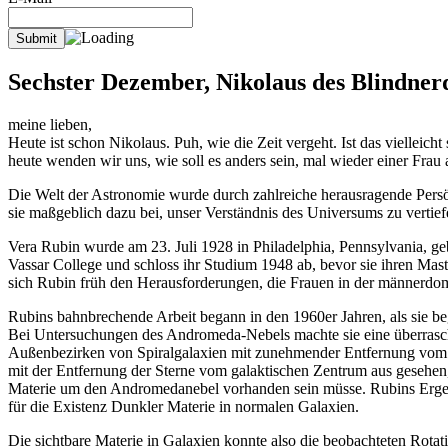
Sechster Dezember, Nikolaus des Blindne
meine lieben,
Heute ist schon Nikolaus. Puh, wie die Zeit vergeht. Ist das vielleich
heute wenden wir uns, wie soll es anders sein, mal wieder einer Frau
Die Welt der Astronomie wurde durch zahlreiche herausragende Persön
sie maßgeblich dazu bei, unser Verständnis des Universums zu vertiefe
Vera Rubin wurde am 23. Juli 1928 in Philadelphia, Pennsylvania, gebo
Vassar College und schloss ihr Studium 1948 ab, bevor sie ihren Mast
sich Rubin früh den Herausforderungen, die Frauen in der männerdom
Rubins bahnbrechende Arbeit begann in den 1960er Jahren, als sie b
Bei Untersuchungen des Andromeda-Nebels machte sie eine überrasche
Außenbezirken von Spiralgalaxien mit zunehmender Entfernung vom 
mit der Entfernung der Sterne vom galaktischen Zentrum aus gesehen,
Materie um den Andromedanebel vorhanden sein müsse. Rubins Ergeb
für die Existenz Dunkler Materie in normalen Galaxien.
Die sichtbare Materie in Galaxien konnte also die beobachteten Rotat