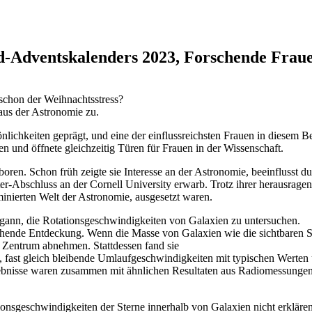
rd-Adventskalenders 2023, Forschende Frau
t schon der Weihnachtsstress?
 aus der Astronomie zu.
lichkeiten geprägt, und eine der einflussreichsten Frauen in diesem Be
n und öffnete gleichzeitig Türen für Frauen in der Wissenschaft.
ren. Schon früh zeigte sie Interesse an der Astronomie, beeinflusst dur
er-Abschluss an der Cornell University erwarb. Trotz ihrer herausragen
inierten Welt der Astronomie, ausgesetzt waren.
egann, die Rotationsgeschwindigkeiten von Galaxien zu untersuchen.
nde Entdeckung. Wenn die Masse von Galaxien wie die sichtbaren Ster
Zentrum abnehmen. Stattdessen fand sie
 fast gleich bleibende Umlaufgeschwindigkeiten mit typischen Werten 
nisse waren zusammen mit ähnlichen Resultaten aus Radiomessungen d
ionsgeschwindigkeiten der Sterne innerhalb von Galaxien nicht erklären