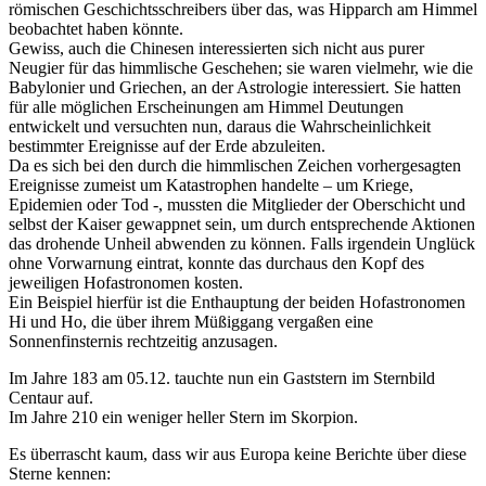
römischen Geschichtsschreibers über das, was Hipparch am Himmel
beobachtet haben könnte.
Gewiss, auch die Chinesen interessierten sich nicht aus purer
Neugier für das himmlische Geschehen; sie waren vielmehr, wie die
Babylonier und Griechen, an der Astrologie interessiert. Sie hatten
für alle möglichen Erscheinungen am Himmel Deutungen
entwickelt und versuchten nun, daraus die Wahrscheinlichkeit
bestimmter Ereignisse auf der Erde abzuleiten.
Da es sich bei den durch die himmlischen Zeichen vorhergesagten
Ereignisse zumeist um Katastrophen handelte – um Kriege,
Epidemien oder Tod -, mussten die Mitglieder der Oberschicht und
selbst der Kaiser gewappnet sein, um durch entsprechende Aktionen
das drohende Unheil abwenden zu können. Falls irgendein Unglück
ohne Vorwarnung eintrat, konnte das durchaus den Kopf des
jeweiligen Hofastronomen kosten.
Ein Beispiel hierfür ist die Enthauptung der beiden Hofastronomen
Hi und Ho, die über ihrem Müßiggang vergaßen eine
Sonnenfinsternis rechtzeitig anzusagen.
Im Jahre 183 am 05.12. tauchte nun ein Gaststern im Sternbild
Centaur auf.
Im Jahre 210 ein weniger heller Stern im Skorpion.
Es überrascht kaum, dass wir aus Europa keine Berichte über diese
Sterne kennen: