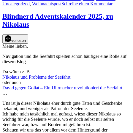
am
zu
Uncategorized
,
Weihnachtspost
Schreibe einen Kommentar
Blindnerd
Adventska
Blindnerd Adventskalender 2025, zu
2025,
Nikolaus
zum
zweiten
Advent
vorlesen
Meine lieben,
Navigation und die Seefahrt spielten schon häufiger eine Rolle auf
diesem Blog.
Da wären z. B.
Nikolaus und Probleme der Seefahrt
oder auch
David gegen Goliat – Ein Uhrmacher revolutioniert die Seefahrt
…
Uns ist ja dieser Nikolaus eher durch gute Taten und Geschenke
bekannt, und weniger als Patron der Seeleute.
Ich habe mich tatsächlich mal gefragt, wieso dieser Nikolaus so
wichtig für die Seeleute wurde, wo er doch selbst nur selten
Seefahrer war, bzw. auf Booten mitgefahren ist.
Schauen wir uns das vor allem vor dem Hintergrund der