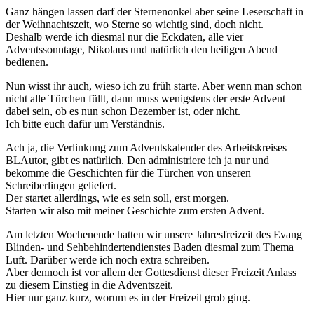
Ganz hängen lassen darf der Sternenonkel aber seine Leserschaft in
der Weihnachtszeit, wo Sterne so wichtig sind, doch nicht.
Deshalb werde ich diesmal nur die Eckdaten, alle vier
Adventssonntage, Nikolaus und natürlich den heiligen Abend
bedienen.
Nun wisst ihr auch, wieso ich zu früh starte. Aber wenn man schon
nicht alle Türchen füllt, dann muss wenigstens der erste Advent
dabei sein, ob es nun schon Dezember ist, oder nicht.
Ich bitte euch dafür um Verständnis.
Ach ja, die Verlinkung zum Adventskalender des Arbeitskreises
BLAutor, gibt es natürlich. Den administriere ich ja nur und
bekomme die Geschichten für die Türchen von unseren
Schreiberlingen geliefert.
Der startet allerdings, wie es sein soll, erst morgen.
Starten wir also mit meiner Geschichte zum ersten Advent.
Am letzten Wochenende hatten wir unsere Jahresfreizeit des Evang
Blinden- und Sehbehindertendienstes Baden diesmal zum Thema
Luft. Darüber werde ich noch extra schreiben.
Aber dennoch ist vor allem der Gottesdienst dieser Freizeit Anlass
zu diesem Einstieg in die Adventszeit.
Hier nur ganz kurz, worum es in der Freizeit grob ging.