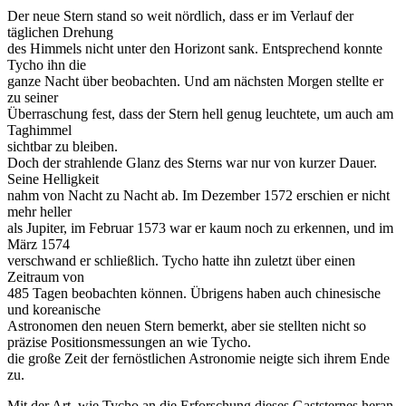
Der neue Stern stand so weit nördlich, dass er im Verlauf der
täglichen Drehung
des Himmels nicht unter den Horizont sank. Entsprechend konnte
Tycho ihn die
ganze Nacht über beobachten. Und am nächsten Morgen stellte er
zu seiner
Überraschung fest, dass der Stern hell genug leuchtete, um auch am
Taghimmel
sichtbar zu bleiben.
Doch der strahlende Glanz des Sterns war nur von kurzer Dauer.
Seine Helligkeit
nahm von Nacht zu Nacht ab. Im Dezember 1572 erschien er nicht
mehr heller
als Jupiter, im Februar 1573 war er kaum noch zu erkennen, und im
März 1574
verschwand er schließlich. Tycho hatte ihn zuletzt über einen
Zeitraum von
485 Tagen beobachten können. Übrigens haben auch chinesische
und koreanische
Astronomen den neuen Stern bemerkt, aber sie stellten nicht so
präzise Positionsmessungen an wie Tycho.
die große Zeit der fernöstlichen Astronomie neigte sich ihrem Ende
zu.
Mit der Art, wie Tycho an die Erforschung dieses Gaststernes heran