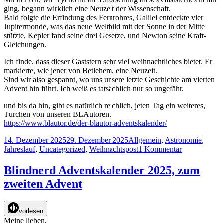
ging, begann wirklich eine Neuzeit der Wissenschaft.
Bald folgte die Erfindung des Fernrohres, Galilei entdeckte vier
Jupitermonde, was das neue Weltbild mit der Sonne in der Mitte
stützte, Kepler fand seine drei Gesetze, und Newton seine Kraft-
Gleichungen.
Ich finde, dass dieser Gaststern sehr viel weihnachtliches bietet. Er
markierte, wie jener von Betlehem, eine Neuzeit.
Sind wir also gespannt, wo uns unsere letzte Geschichte am vierten
Advent hin führt. Ich weiß es tatsächlich nur so ungefähr.
und bis da hin, gibt es natürlich reichlich, jeten Tag ein weiteres,
Türchen von unseren BLAutoren.
https://www.blautor.de/der-blautor-adventskalender/
Veröffentlicht
Kategorien
14. Dezember 2025
29. Dezember 2025
Allgemein
,
Astronomie
,
am
zu
Jahreslauf
,
Uncategorized
,
Weihnachtspost
1 Kommentar
Blindnerd
Adventskale
Blindnerd Adventskalender 2025, zum
2025,
zweiten Advent
zum
Dritten
Advent
vorlesen
Meine lieben,