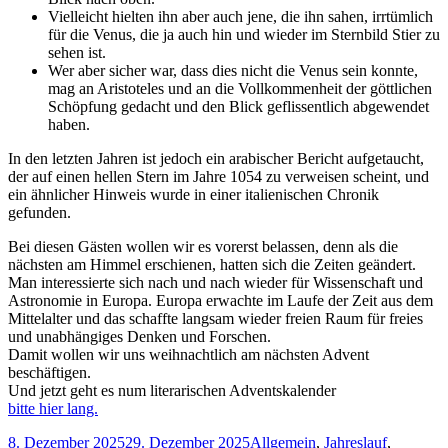
Vielleicht hielten ihn aber auch jene, die ihn sahen, irrtümlich
für die Venus, die ja auch hin und wieder im Sternbild Stier zu
sehen ist.
Wer aber sicher war, dass dies nicht die Venus sein konnte,
mag an Aristoteles und an die Vollkommenheit der göttlichen
Schöpfung gedacht und den Blick geflissentlich abgewendet
haben.
In den letzten Jahren ist jedoch ein arabischer Bericht aufgetaucht,
der auf einen hellen Stern im Jahre 1054 zu verweisen scheint, und
ein ähnlicher Hinweis wurde in einer italienischen Chronik
gefunden.
Bei diesen Gästen wollen wir es vorerst belassen, denn als die
nächsten am Himmel erschienen, hatten sich die Zeiten geändert.
Man interessierte sich nach und nach wieder für Wissenschaft und
Astronomie in Europa. Europa erwachte im Laufe der Zeit aus dem
Mittelalter und das schaffte langsam wieder freien Raum für freies
und unabhängiges Denken und Forschen.
Damit wollen wir uns weihnachtlich am nächsten Advent
beschäftigen.
Und jetzt geht es num literarischen Adventskalender
bitte hier lang.
Veröffentlicht
Kategorien
8. Dezember 2025
29. Dezember 2025
Allgemein
,
Jahreslauf
,