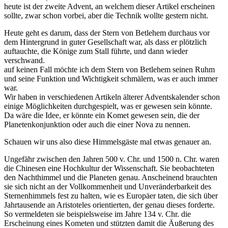
heute ist der zweite Advent, an welchem dieser Artikel erscheinen
sollte, zwar schon vorbei, aber die Technik wollte gestern nicht.
Heute geht es darum, dass der Stern von Betlehem durchaus vor
dem Hintergrund in guter Gesellschaft war, als dass er plötzlich
auftauchte, die Könige zum Stall führte, und dann wieder
verschwand.
auf keinen Fall möchte ich dem Stern von Betlehem seinen Ruhm
und seine Funktion und Wichtigkeit schmälern, was er auch immer
war.
Wir haben in verschiedenen Artikeln älterer Adventskalender schon
einige Möglichkeiten durchgespielt, was er gewesen sein könnte.
Da wäre die Idee, er könnte ein Komet gewesen sein, die der
Planetenkonjunktion oder auch die einer Nova zu nennen.
Schauen wir uns also diese Himmelsgäste mal etwas genauer an.
Ungefähr zwischen den Jahren 500 v. Chr. und 1500 n. Chr. waren
die Chinesen eine Hochkultur der Wissenschaft. Sie beobachteten
den Nachthimmel und die Planeten genau. Anscheinend brauchten
sie sich nicht an der Vollkommenheit und Unveränderbarkeit des
Sternenhimmels fest zu halten, wie es Europäer taten, die sich über
Jahrtausende an Aristoteles orientierten, der genau dieses forderte.
So vermeldeten sie beispielsweise im Jahre 134 v. Chr. die
Erscheinung eines Kometen und stützten damit die Äußerung des