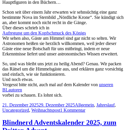
Hauptfiguren in den Büchern…
Schon seit über einem Jahr erwarten wir sehnsüchtig eine ganz
bestimmte Nova im Sternbild „Nördliche Krone“. Sie kündigt sich
an, aber kommt noch nicht recht in die Gänge.
Über dieses schrieb ich in
Aufregung um den Kopfschmuck des Königs
Wir sehen also, Gäste am Himmel sind gar nicht so selten. Wir
Astronomen heißen sie herzlich willkommen, weil jeder dieser
Gäste eine neue Botschaft für uns mitbringt, indem er neue
Erkenntnisse liefert und unser astronomisches Wissen erweitert.
So, und was bleibt uns jetzt zu heilig Abend? Genau. Wir packen
das Rätsel um die Himmelsgäste aus, und erklären ganz vorsichtig
und einfach, wie sie funktionieren.
Und noch etwas.
Vergesst bitte nicht, auch mal auf dem Kalender von
unseren
BLautoren
vorbei zu schauen. Es lohnt sich.
Veröffentlicht
Kategorien
21. Dezember 2025
29. Dezember 2025
Allgemein
,
Jahreslauf
,
am
zu
Uncategorized
,
Weihnachtspost
1 Kommentar
Blindnerd
Adventskalender
Blindnerd Adventskalender 2025, zum
2025,