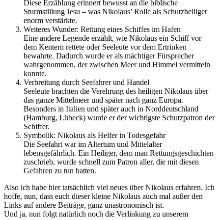
Diese Erzählung erinnert bewusst an die biblische
Sturmstillung Jesu – was Nikolaus’ Rolle als Schutzheiliger
enorm verstärkte.
Weiteres Wunder: Rettung eines Schiffes im Hafen
Eine andere Legende erzählt, wie Nikolaus ein Schiff vor
dem Kentern rettete oder Seeleute vor dem Ertrinken
bewahrte. Dadurch wurde er als mächtiger Fürsprecher
wahrgenommen, der zwischen Meer und Himmel vermitteln
konnte.
Verbreitung durch Seefahrer und Handel
Seeleute brachten die Verehrung des heiligen Nikolaus über
das ganze Mittelmeer und später nach ganz Europa.
Besonders in Italien und später auch in Norddeutschland
(Hamburg, Lübeck) wurde er der wichtigste Schutzpatron der
Schiffer.
Symbolik: Nikolaus als Helfer in Todesgefahr
Die Seefahrt war im Altertum und Mittelalter
lebensgefährlich. Ein Heiliger, dem man Rettungsgeschichten
zuschrieb, wurde schnell zum Patron aller, die mit diesen
Gefahren zu tun hatten.
Also ich habe hier tatsächlich viel neues über Nikolaus erfahren. Ich
hoffe, nun, dass euch dieser kleine Nikolaus auch mal außer den
Links auf andere Beiträge, ganz unastronomisch ist.
Und ja, nun folgt natürlich noch die Verlinkung zu unserem