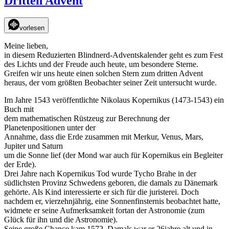
Dritten Advent
zum
Vierten
Advent
vorlesen
Meine lieben,
in diesem Reduzierten Blindnerd-Adventskalender geht es zum Fest
des Lichts und der Freude auch heute, um besondere Sterne.
Greifen wir uns heute einen solchen Stern zum dritten Advent
heraus, der vom größten Beobachter seiner Zeit untersucht wurde.
Im Jahre 1543 veröffentlichte Nikolaus Kopernikus (1473-1543) ein
Buch mit
dem mathematischen Rüstzeug zur Berechnung der
Planetenpositionen unter der
Annahme, dass die Erde zusammen mit Merkur, Venus, Mars,
Jupiter und Saturn
um die Sonne lief (der Mond war auch für Kopernikus ein Begleiter
der Erde).
Drei Jahre nach Kopernikus Tod wurde Tycho Brahe in der
südlichsten Provinz Schwedens geboren, die damals zu Dänemark
gehörte. Als Kind interessierte er sich für die juristerei. Doch
nachdem er, vierzehnjährig, eine Sonnenfinsternis beobachtet hatte,
widmete er seine Aufmerksamkeit fortan der Astronomie (zum
Glück für ihn und die Astronomie).
Seine große Chance kam 1572. Damals war er 26jahre alt und in