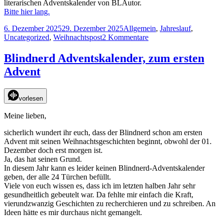
literarischen Adventskalender von BLAutor.
Bitte hier lang.
Veröffentlicht
Kategorien
6. Dezember 2025
29. Dezember 2025
Allgemein
,
Jahreslauf
,
am
zu
Uncategorized
,
Weihnachtspost
2 Kommentare
Blindnerd
Adventskalender
Blindnerd Adventskalender, zum ersten
2025,
Advent
zu
Nikolaus
vorlesen
Meine lieben,
sicherlich wundert ihr euch, dass der Blindnerd schon am ersten
Advent mit seinen Weihnachtsgeschichten beginnt, obwohl der 01.
Dezember doch erst morgen ist.
Ja, das hat seinen Grund.
In diesem Jahr kann es leider keinen Blindnerd-Adventskalender
geben, der alle 24 Türchen befüllt.
Viele von euch wissen es, dass ich im letzten halben Jahr sehr
gesundheitlich gebeutelt war. Da fehlte mir einfach die Kraft,
vierundzwanzig Geschichten zu recherchieren und zu schreiben. An
Ideen hätte es mir durchaus nicht gemangelt.