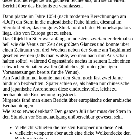
diese furchterregende Möglichkeit reichte aus, um sie zu einem
Bericht über das Ereignis zu veranlassen.
Dann platzte im Jahre 1054 (nach modernen Berechnungen am
4.Jul‘) ein Stern in die majestätische Ruhe hinein, diesmal im
Sternbild Stier, das ein gutes Stück nördlich des Himmelsäquators
liegt, also von Europa gut zu sehen.
Das Objekt im Stier war anfangs mindestens zwei- oder dreimal so
hell wie die Venus zur Zeit des größten Glanzes und konnte über
einen Zeitraum von drei Wochen neben der Sonne am Taghimmel
gesehen werden (falls man wußte, wo man nach ihm Aus schau
halten sollte), während Gegenstände nachts in seinem Licht einen
schwachen Schatten warfen (ähnliches gilt unter günstigen
Voraussetzungen bereits für die Venus).
Am Nachthimmel konnte man den Stern noch fast zwei Jahre
hindurch beobachten. Später schien es, als hätten nur chinesische
und japanische Astronomen diese eindrucksvolle, leicht zu
beobachtende Erscheinung registriert.
Nirgends fand man einen Bericht über europäische oder arabische
Beobachtungen.
Wie ist so etwas denkbar? Den ganzen Juli über muss der Stern in
den Stunden vor Sonnenaufgang unübersehbar gewesen sein.
Vielleicht schliefen die meisten Europäer um diese Zeit.
vielleicht versperrte aber auch eine dicke Wolkendecke den
Blick nach oben.