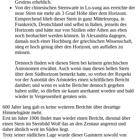
Gestirns erheblich.
Von der chinesischen Sternwarte in Lo-yang aus erreichte der
neue Stern nie mehr als 3 Grad Höhe über dem Horizont.
Entsprechend blieb dieser Stern in ganz Mitteleuropa, in
Frankreich, Deutschland und selbst in Italien, jenseits des
Horizonts und hätte nur von Sizilien oder Athen aus eben
noch beobachtet werden können. In Alexandria dagegen,
damals noch einer Hochburg der griechischen Wissenschaft,
stieg er hoch genug über den Horizont, um auffallen zu
müssen.
Dennoch finden wir diesen Stern bei keinem griechischen
Astronomen erwähnt. Auch wenn man diesen hellen Stern
über dem Südhorizont bemerkt hatte, so verbot der Respekt
vor der Autorität des Aristoteles einen schriftlichen Bericht
darüber; und wenn es solche Berichte dennoch gegeben
haben sollte, so dürften sie kaum anerkannt worden und bald
wieder in Vergessenheit geraten sein.
600 Jahre lang gab es keine weiteren Berichte über derartige
Himmelsgäste mehr.
Erst im Jahre 1006 findet man wieder einen Bericht, diesmal über
einen Stern im Sternbild Wolf das an den Zentaur angrenzt und
daher ähnlich weit im Süden liegt.
Trotz seiner südlichen Lage wurde dieser Gaststern sowohl von