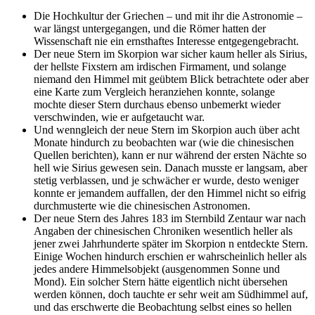
Die Hochkultur der Griechen – und mit ihr die Astronomie –
war längst untergegangen, und die Römer hatten der
Wissenschaft nie ein ernsthaftes Interesse entgegengebracht.
Der neue Stern im Skorpion war sicher kaum heller als Sirius,
der hellste Fixstern am irdischen Firmament, und solange
niemand den Himmel mit geübtem Blick betrachtete oder aber
eine Karte zum Vergleich heranziehen konnte, solange
mochte dieser Stern durchaus ebenso unbemerkt wieder
verschwinden, wie er aufgetaucht war.
Und wenngleich der neue Stern im Skorpion auch über acht
Monate hindurch zu beobachten war (wie die chinesischen
Quellen berichten), kann er nur während der ersten Nächte so
hell wie Sirius gewesen sein. Danach musste er langsam, aber
stetig verblassen, und je schwächer er wurde, desto weniger
konnte er jemandem auffallen, der den Himmel nicht so eifrig
durchmusterte wie die chinesischen Astronomen.
Der neue Stern des Jahres 183 im Sternbild Zentaur war nach
Angaben der chinesischen Chroniken wesentlich heller als
jener zwei Jahrhunderte später im Skorpion n entdeckte Stern.
Einige Wochen hindurch erschien er wahrscheinlich heller als
jedes andere Himmelsobjekt (ausgenommen Sonne und
Mond). Ein solcher Stern hätte eigentlich nicht übersehen
werden können, doch tauchte er sehr weit am Südhimmel auf,
und das erschwerte die Beobachtung selbst eines so hellen