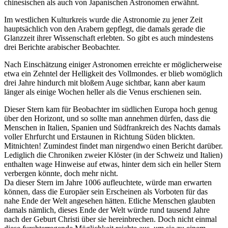
chinesischen als auch von Japanischen Astronomen erwähnt.
Im westlichen Kulturkreis wurde die Astronomie zu jener Zeit
hauptsächlich von den Arabern gepflegt, die damals gerade die
Glanzzeit ihrer Wissenschaft erlebten. So gibt es auch mindestens
drei Berichte arabischer Beobachter.
Nach Einschätzung einiger Astronomen erreichte er möglicherweise
etwa ein Zehntel der Helligkeit des Vollmondes. er blieb womöglich
drei Jahre hindurch mit bloßem Auge sichtbar, kann aber kaum
länger als einige Wochen heller als die Venus erschienen sein.
Dieser Stern kam für Beobachter im südlichen Europa hoch genug
über den Horizont, und so sollte man annehmen dürfen, dass die
Menschen in Italien, Spanien und Südfrankreich des Nachts damals
voller Ehrfurcht und Erstaunen in Richtung Süden blickten.
Mitnichten! Zumindest findet man nirgendwo einen Bericht darüber.
Lediglich die Chroniken zweier Klöster (in der Schweiz und Italien)
enthalten wage Hinweise auf etwas, hinter dem sich ein heller Stern
verbergen könnte, doch mehr nicht.
Da dieser Stern im Jahre 1006 aufleuchtete, würde man erwarten
können, dass die Europäer sein Erscheinen als Vorboten für das
nahe Ende der Welt angesehen hätten. Etliche Menschen glaubten
damals nämlich, dieses Ende der Welt würde rund tausend Jahre
nach der Geburt Christi über sie hereinbrechen. Doch nicht einmal