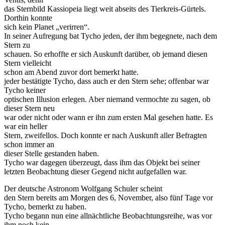
das Sternbild Kassiopeia liegt weit abseits des Tierkreis-Gürtels.
Dorthin konnte
sich kein Planet „verirren“.
In seiner Aufregung bat Tycho jeden, der ihm begegnete, nach dem
Stern zu
schauen. So erhoffte er sich Auskunft darüber, ob jemand diesen
Stern vielleicht
schon am Abend zuvor dort bemerkt hatte.
jeder bestätigte Tycho, dass auch er den Stern sehe; offenbar war
Tycho keiner
optischen Illusion erlegen. Aber niemand vermochte zu sagen, ob
dieser Stern neu
war oder nicht oder wann er ihn zum ersten Mal gesehen hatte. Es
war ein heller
Stern, zweifellos. Doch konnte er nach Auskunft aller Befragten
schon immer an
dieser Stelle gestanden haben.
Tycho war dagegen überzeugt, dass ihm das Objekt bei seiner
letzten Beobachtung dieser Gegend nicht aufgefallen war.
Der deutsche Astronom Wolfgang Schuler scheint
den Stern bereits am Morgen des 6, November, also fünf Tage vor
Tycho, bemerkt zu haben.
Tycho begann nun eine allnächtliche Beobachtungsreihe, was vor
ihm noch kein