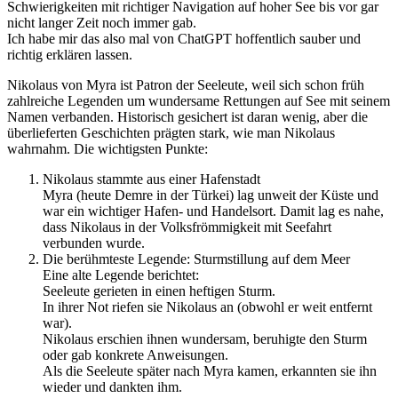
Schwierigkeiten mit richtiger Navigation auf hoher See bis vor gar
nicht langer Zeit noch immer gab.
Ich habe mir das also mal von ChatGPT hoffentlich sauber und
richtig erklären lassen.
Nikolaus von Myra ist Patron der Seeleute, weil sich schon früh
zahlreiche Legenden um wundersame Rettungen auf See mit seinem
Namen verbanden. Historisch gesichert ist daran wenig, aber die
überlieferten Geschichten prägten stark, wie man Nikolaus
wahrnahm. Die wichtigsten Punkte:
Nikolaus stammte aus einer Hafenstadt
Myra (heute Demre in der Türkei) lag unweit der Küste und
war ein wichtiger Hafen- und Handelsort. Damit lag es nahe,
dass Nikolaus in der Volksfrömmigkeit mit Seefahrt
verbunden wurde.
Die berühmteste Legende: Sturmstillung auf dem Meer
Eine alte Legende berichtet:
Seeleute gerieten in einen heftigen Sturm.
In ihrer Not riefen sie Nikolaus an (obwohl er weit entfernt
war).
Nikolaus erschien ihnen wundersam, beruhigte den Sturm
oder gab konkrete Anweisungen.
Als die Seeleute später nach Myra kamen, erkannten sie ihn
wieder und dankten ihm.