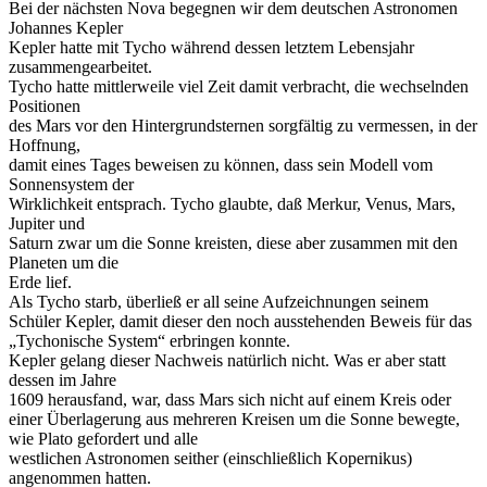
Bei der nächsten Nova begegnen wir dem deutschen Astronomen
Johannes Kepler
Kepler hatte mit Tycho während dessen letztem Lebensjahr
zusammengearbeitet.
Tycho hatte mittlerweile viel Zeit damit verbracht, die wechselnden
Positionen
des Mars vor den Hintergrundsternen sorgfältig zu vermessen, in der
Hoffnung,
damit eines Tages beweisen zu können, dass sein Modell vom
Sonnensystem der
Wirklichkeit entsprach. Tycho glaubte, daß Merkur, Venus, Mars,
Jupiter und
Saturn zwar um die Sonne kreisten, diese aber zusammen mit den
Planeten um die
Erde lief.
Als Tycho starb, überließ er all seine Aufzeichnungen seinem
Schüler Kepler, damit dieser den noch ausstehenden Beweis für das
„Tychonische System“ erbringen konnte.
Kepler gelang dieser Nachweis natürlich nicht. Was er aber statt
dessen im Jahre
1609 herausfand, war, dass Mars sich nicht auf einem Kreis oder
einer Überlagerung aus mehreren Kreisen um die Sonne bewegte,
wie Plato gefordert und alle
westlichen Astronomen seither (einschließlich Kopernikus)
angenommen hatten.