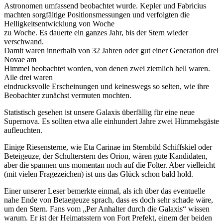
Astronomen umfassend beobachtet wurde. Kepler und Fabricius
machten sorgfältige Positionsmessungen und verfolgten die
Helligkeitsentwicklung von Woche
zu Woche. Es dauerte ein ganzes Jahr, bis der Stern wieder
verschwand.
Damit waren innerhalb von 32 Jahren oder gut einer Generation drei
Novae am
Himmel beobachtet worden, von denen zwei ziemlich hell waren.
Alle drei waren
eindrucksvolle Erscheinungen und keineswegs so selten, wie ihre
Beobachter zunächst vermuten mochten.
Statistisch gesehen ist unsere Galaxis überfällig für eine neue
Supernova. Es sollten etwa alle einhundert Jahre zwei Himmelsgäste
aufleuchten.
Einige Riesensterne, wie Eta Carinae im Sternbild Schiffskiel oder
Beteigeuze, der Schulterstern des Orion, wären gute Kandidaten,
aber die spannen uns momentan noch auf die Folter. Aber vielleicht
(mit vielen Fragezeichen) ist uns das Glück schon bald hold.
Einer unserer Leser bemerkte einmal, als ich über das eventuelle
nahe Ende von Betaegeuze sprach, dass es doch sehr schade wäre,
um den Stern. Fans vom „Per Anhalter durch die Galaxis“ wissen
warum. Er ist der Heimatsstern von Fort Prefekt, einem der beiden