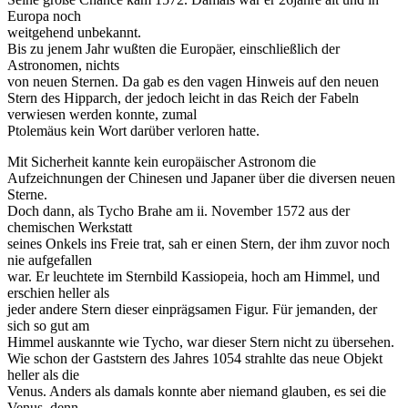
Europa noch
weitgehend unbekannt.
Bis zu jenem Jahr wußten die Europäer, einschließlich der
Astronomen, nichts
von neuen Sternen. Da gab es den vagen Hinweis auf den neuen
Stern des Hipparch, der jedoch leicht in das Reich der Fabeln
verwiesen werden konnte, zumal
Ptolemäus kein Wort darüber verloren hatte.
Mit Sicherheit kannte kein europäischer Astronom die
Aufzeichnungen der Chinesen und Japaner über die diversen neuen
Sterne.
Doch dann, als Tycho Brahe am ii. November 1572 aus der
chemischen Werkstatt
seines Onkels ins Freie trat, sah er einen Stern, der ihm zuvor noch
nie aufgefallen
war. Er leuchtete im Sternbild Kassiopeia, hoch am Himmel, und
erschien heller als
jeder andere Stern dieser einprägsamen Figur. Für jemanden, der
sich so gut am
Himmel auskannte wie Tycho, war dieser Stern nicht zu übersehen.
Wie schon der Gaststern des Jahres 1054 strahlte das neue Objekt
heller als die
Venus. Anders als damals konnte aber niemand glauben, es sei die
Venus, denn