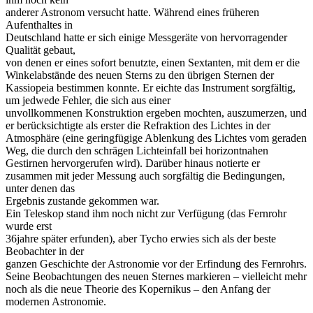
anderer Astronom versucht hatte. Während eines früheren
Aufenthaltes in
Deutschland hatte er sich einige Messgeräte von hervorragender
Qualität gebaut,
von denen er eines sofort benutzte, einen Sextanten, mit dem er die
Winkelabstände des neuen Sterns zu den übrigen Sternen der
Kassiopeia bestimmen konnte. Er eichte das Instrument sorgfältig,
um jedwede Fehler, die sich aus einer
unvollkommenen Konstruktion ergeben mochten, auszumerzen, und
er berücksichtigte als erster die Refraktion des Lichtes in der
Atmosphäre (eine geringfügige Ablenkung des Lichtes vom geraden
Weg, die durch den schrägen Lichteinfall bei horizontnahen
Gestirnen hervorgerufen wird). Darüber hinaus notierte er
zusammen mit jeder Messung auch sorgfältig die Bedingungen,
unter denen das
Ergebnis zustande gekommen war.
Ein Teleskop stand ihm noch nicht zur Verfügung (das Fernrohr
wurde erst
36jahre später erfunden), aber Tycho erwies sich als der beste
Beobachter in der
ganzen Geschichte der Astronomie vor der Erfindung des Fernrohrs.
Seine Beobachtungen des neuen Sternes markieren – vielleicht mehr
noch als die neue Theorie des Kopernikus – den Anfang der
modernen Astronomie.