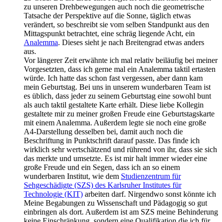
zu unseren Drehbewegungen auch noch die geometrische
Tatsache der Perspektive auf die Sonne, täglich etwas
verändert, so beschreibt sie vom selben Standpunkt aus den
Mittagspunkt betrachtet, eine schräg liegende Acht, ein
Analemma
. Dieses sieht je nach Breitengrad etwas anders
aus.
Vor längerer Zeit erwähnte ich mal relativ beiläufig bei meiner
Vorgesetzten, dass ich gerne mal ein Analemma taktil ertasten
würde. Ich hatte das schon fast vergessen, aber dann kam
mein Geburtstag. Bei uns in unserem wunderbaren Team ist
es üblich, dass jeder zu seinem Geburtstag eine sowohl bunt
als auch taktil gestaltete Karte erhält. Diese liebe Kollegin
gestaltete mir zu meiner großen Freude eine Geburtstagskarte
mit einem Analemma. Außerdem legte sie noch eine große
A4-Darstellung desselben bei, damit auch noch die
Beschriftung in Punktschrift darauf passte. Das finde ich
wirklich sehr wertschätzend und rührend von ihr, dass sie sich
das merkte und umsetzte. Es ist mir halt immer wieder eine
große Freude und ein Segen, dass ich an so einem
wunderbaren Institut, wie dem
Studienzentrum für
Sehgeschädigte (SZS) des Karlsruher Institutes für
Technologie (KIT)
arbeiten darf. Nirgendwo sonst könnte ich
Meine Begabungen zu Wissenschaft und Pädagogig so gut
einbringen als dort. Außerdem ist am SZS meine Behinderung
keine Einschränkung, sondern eine Qualifikation die ich für