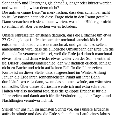
Sonnenauf- und Untergang gleichmäßig länger oder kürzer werden
und wenn nicht, wieso denn nicht?
Die aufmerksame Leser*in merkt schon, dass dem scheinbar nicht
so ist. Ansonsten hätte ich diese Frage nicht in den Raum gestellt.
Dann versuchen wir sie zu beantworten, was ohne Bilder gar nicht
so einfach ist, aber versuchen wir es trotzdem.
Unsere Jahreszeiten entstehen dadurch, dass die Erdachse um etwa
23 Grad gekippt ist. Ich betone hier nochmals ausdrücklich. Sie
entstehen nicht dadurch, was manchmal, und gar nicht so selten,
angenommen wird, dass die elliptische Umlaufbahn der Erde um die
Sonne dafür verantwortlich sei, weil die Erde ja dadurch manchmal
etwas näher und dann wieder etwas weiter von der Sonne entfernt
ist. Dieser Strahlungsunterschied, den wir dadurch erleben, schlägt
nicht zu Buche und reicht auf keinen Fall für die Jahreszeiten.
Kurios ist an dieser Stelle, dass ausgerechnet im Winter, Anfang
Januar, die Erde ihren sonnennächsten Punkt auf ihrer Bahn
durchläuft, wo es ja dann, wenn das stimmen würde, am wärmsten
sein sollte. Über dieses Kuriosum werde ich mal extra schreiben.
Halten wir also nochmal fest, dass die gekippte Erdachse für die
Jahreszeiten und damit auch für die Veränderungen der Tages- und
Nachtlängen verantwortlich ist.
Stellen wir uns nun im nächsten Schritt vor, dass unsere Erdachse
aufrecht stünde und dass die Erde sich nicht im Laufe eines Jahres