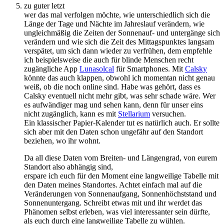
zu guter letzt
wer das mal verfolgen möchte, wie unterschiedlich sich die
Länge der Tage und Nächte im Jahreslauf verändern, wie
ungleichmäßig die Zeiten der Sonnenauf- und untergänge sich
verändern und wie sich die Zeit des Mittagspunktes langsam
verspätet, um sich dann wieder zu verfrühen, dem empfehle
ich beispielsweise die auch für blinde Menschen recht
zugängliche App
Lunasolcal
für Smartphones. Mit
Calsky
könnte das auch klappen, obwohl ich momentan nicht genau
weiß, ob die noch online sind. Habe was gehört, dass es
Calsky eventuell nicht mehr gibt, was sehr schade wäre. Wer
es aufwändiger mag und sehen kann, denn für unser eins
nicht zugänglich, kann es mit
Stellarium
versuchen.
Ein klassischer Papier-Kalender tut es natürlich auch. Er sollte
sich aber mit den Daten schon ungefähr auf den Standort
beziehen, wo ihr wohnt.
Da all diese Daten vom Breiten- und Längengrad, von eurem
Standort also abhängig sind,
erspare ich euch für den Moment eine langweilige Tabelle mit
den Daten meines Standortes. Achtet einfach mal auf die
Veränderungen von Sonnenaufgang, Sonnenhöchststand und
Sonnenuntergang. Schreibt etwas mit und ihr werdet das
Phänomen selbst erleben, was viel interessanter sein dürfte,
als euch durch eine langweilige Tabelle zu wühlen.