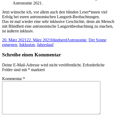
Astronomie 2021.
Jetzt wünsche ich, vor allem auch den blinden Leser*innen viel
Erfolg bei euren astronomischen Langzeit-Beobachtungen.
Das ist mal wieder eine sehr inklusive Geschichte, denn als Mensch
mit Blindheit eine astronomische Langzeitbeobachtung zu machen,
ist äußerst inklusiv.
Veröffentlicht
Autor
Kategorien
20. März 2021
22. März 2021
blindnerd
Astronomie
,
Der Sonne
am
entgegen
,
Inklusion
,
Jahreslauf
Schreibe einen Kommentar
Deine E-Mail-Adresse wird nicht veröffentlicht.
Erforderliche
Felder sind mit
*
markiert
Kommentar
*