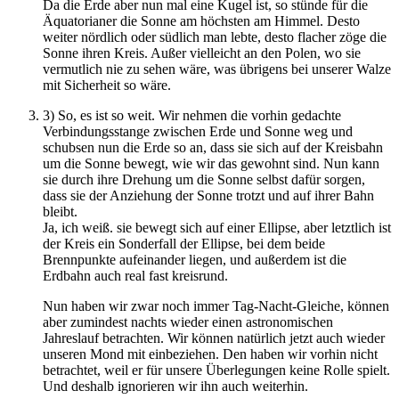
Da die Erde aber nun mal eine Kugel ist, so stünde für die
Äquatorianer die Sonne am höchsten am Himmel. Desto
weiter nördlich oder südlich man lebte, desto flacher zöge die
Sonne ihren Kreis. Außer vielleicht an den Polen, wo sie
vermutlich nie zu sehen wäre, was übrigens bei unserer Walze
mit Sicherheit so wäre.
3) So, es ist so weit. Wir nehmen die vorhin gedachte
Verbindungsstange zwischen Erde und Sonne weg und
schubsen nun die Erde so an, dass sie sich auf der Kreisbahn
um die Sonne bewegt, wie wir das gewohnt sind. Nun kann
sie durch ihre Drehung um die Sonne selbst dafür sorgen,
dass sie der Anziehung der Sonne trotzt und auf ihrer Bahn
bleibt.
Ja, ich weiß. sie bewegt sich auf einer Ellipse, aber letztlich ist
der Kreis ein Sonderfall der Ellipse, bei dem beide
Brennpunkte aufeinander liegen, und außerdem ist die
Erdbahn auch real fast kreisrund.
Nun haben wir zwar noch immer Tag-Nacht-Gleiche, können
aber zumindest nachts wieder einen astronomischen
Jahreslauf betrachten. Wir können natürlich jetzt auch wieder
unseren Mond mit einbeziehen. Den haben wir vorhin nicht
betrachtet, weil er für unsere Überlegungen keine Rolle spielt.
Und deshalb ignorieren wir ihn auch weiterhin.