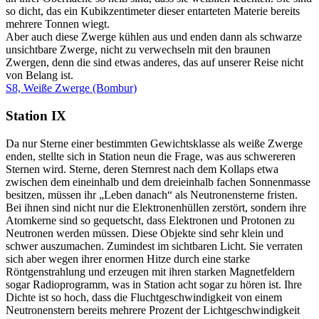
so dicht, das ein Kubikzentimeter dieser entarteten Materie bereits
mehrere Tonnen wiegt.
Aber auch diese Zwerge kühlen aus und enden dann als schwarze
unsichtbare Zwerge, nicht zu verwechseln mit den braunen
Zwergen, denn die sind etwas anderes, das auf unserer Reise nicht
von Belang ist.
S8, Weiße Zwerge (Bombur)
Station IX
Da nur Sterne einer bestimmten Gewichtsklasse als weiße Zwerge
enden, stellte sich in Station neun die Frage, was aus schwereren
Sternen wird. Sterne, deren Sternrest nach dem Kollaps etwa
zwischen dem eineinhalb und dem dreieinhalb fachen Sonnenmasse
besitzen, müssen ihr „Leben danach“ als Neutronensterne fristen.
Bei ihnen sind nicht nur die Elektronenhüllen zerstört, sondern ihre
Atomkerne sind so gequetscht, dass Elektronen und Protonen zu
Neutronen werden müssen. Diese Objekte sind sehr klein und
schwer auszumachen. Zumindest im sichtbaren Licht. Sie verraten
sich aber wegen ihrer enormen Hitze durch eine starke
Röntgenstrahlung und erzeugen mit ihren starken Magnetfeldern
sogar Radioprogramm, was in Station acht sogar zu hören ist. Ihre
Dichte ist so hoch, dass die Fluchtgeschwindigkeit von einem
Neutronenstern bereits mehrere Prozent der Lichtgeschwindigkeit