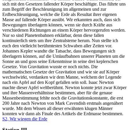
sich mit den Gesetzen fallender Körper beschäftigte. Das führte uns
zum Begriff der Beschleunigung im allgemeinen und zur
Erdbeschleunigung, welche die Erde als Resultat ihrer eigenen
Masse auf fallende Körper ausübt. Wir erkannten auch, dass sich
Bewegungen überlagern können, wenn sie durch Kräfte aus
verschiedenen Richtungen an einem Körper hervorgerufen werden.
Nur so sind Planetenbahnen erklärbar, denn diese fallen
kontinuierlich stets um ihre Zentralsterne herum. Nun stellte ich
euch den vielleicht berühmtesten Schwaben aller Zeiten vor.
Johannes Kepler wandte die Tatsache, dass Bewegungen sich
überlagern können, auf die Umlaufbahnen unserer Planeten um die
Sonne an und goss seine Erkenntnisse in seine drei keplerschen
Gesetze. Von Gravitation wusste er noch nichts. Die
mathematischen Gesetze der Gravitation und wie sie auf Körper
wechselwirkt, verdanken wir dem Manne, welchem der Legende
nach ein Apfel auf den Kopf gefallen sein soll. Isaac Newton
machte dieser Apfel weltberühmt. Newton konnte jetzt zwar Körper
und ihre Massenverhältnisse bestimmen, aber für die genaue
Massenbestimmung fehlte noch die Gravitationskonstante, die erst
200 Jahre nach Newton von Mark Cavendish erstmals angenähert
wurde. Mit dem Wissen all dieser erwähnten klugen Männer
konnten wir dann als Finale des Artikels die Erdmasse bestimmen.
S2, Wir wiegen die Erde
Station III