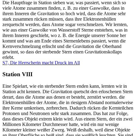
Die Hauptfrage in Station sieben war, was passiert, wenn sich so
viele Atome zusammen finden, z. B. zu einer Gaswolke, dass in
ihrem Inneren die Gravitation so hoch wird, dass die Atome sehr
stark zusammen rücken müssen, dass ihre Elektronenhüllen
zerquetscht werden, dass Atome sogar verschmelzen. Wir lernten,
wie aus einer Gaswolke von Wasserstoff Sterne entstehen, was in
ihrem Inneren geschieht, wo z. B. die Energie unserer Sonne her
kommt und was am Ende eines Sternenlebens passiert, wenn die
Kernverschmelzung erlischt und die Gravitation die Oberhand
gewinnt, so dass der sterbende Stern einen Gravitationskollaps
erlebt.
S7, Die Herrscherin macht Druck im All
Station VIII
Eine Spielart, wie ein sterbender Stern enden kann, lernten wir in
Station acht kennen. Die Gravitation quetscht den erloschenen Stern
derart, dass die Atome aus denen er besteht, zerstört werden. die
Elektronenhüllen der Atome, die in riesigem Abstand normalerweise
ihre Kerne umkreisen, zerbrechen. Dadurch rücken die Kernteilchen
Protonen und Neutronen sehr stark zusammen. Das hat zur Folge,
dass dieses Objekt extrem klein wird. Aus einem Stern, der ein zwei
Millionen Kilometer Durchmesser hatte, wird ein nur wenige
Kilometer kleiner weißer Zwerg. Weiß deshalb, weil diese Objekte
an ihrer Oberfläche so heiß sind, dass sie weißlich leuchten. Sie sind