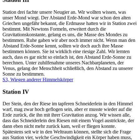
Station drei fachte unsere Neugier an. Wir wollten wissen, was
unser Mond wiegt. Der Abstand Erde-Mond war schon den alten
Griechen ungefähr bekannt, die Erdmasse hatten wir in Station zwei
bestimmt. Mit Newtons Formeln, erweitert durch die
Gravitationskonstante, gelang es uns, die Masse des Mondes zu
bestimmen. Ruhe gaben wir aber noch immer nicht. Wenn man den
Abstand Erde-Sonne kennt, sollten wir doch auch ihre Masse
bestimmen können. Sie ist wirklich eine riesige Zahl. Wir lernten
auch, dass es gar nicht so einfach ist, den Abstand Erde-Sonne zu
berechnen. Unter zuhilfenahme unseres Nachbarplaneten, der
Venus, gelang der Menschheit schließlich, den Abstand zu unserer
Sonne zu bestimmen.
S3, Wiegen anderer Himmelskörper
Station IV
Der Stein, den der Riese im tapferen Schneiderlein in den Himmel
warf, mag zwar hoch geflogen sein, aber er musste wieder auf die
Erde zurück, die ihn mit ihrer Gravitation anzog. Wir wissen alle,
dass das Schneiderlein den Riesen mit einem Vogel austrickste, der
dann eben nicht mehr zurück kam, weil er fliegen konnte.
Spätestens seit wir in den Weltraum können, stellte sich die Frage
aus Station vier, welche Geschwindigkeit ein Körper haben muss,