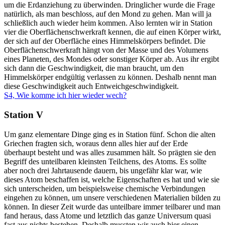
um die Erdanziehung zu überwinden. Dringlicher wurde die Frage
natürlich, als man beschloss, auf den Mond zu gehen. Man will ja
schließlich auch wieder heim kommen. Also lernten wir in Station
vier die Oberflächenschwerkraft kennen, die auf einen Körper wirkt,
der sich auf der Oberfläche eines Himmelskörpers befindet. Die
Oberflächenschwerkraft hängt von der Masse und des Volumens
eines Planeten, des Mondes oder sonstiger Körper ab. Aus ihr ergibt
sich dann die Geschwindigkeit, die man braucht, um den
Himmelskörper endgültig verlassen zu können. Deshalb nennt man
diese Geschwindigkeit auch Entweichgeschwindigkeit.
S4, Wie komme ich hier wieder wech?
Station V
Um ganz elementare Dinge ging es in Station fünf. Schon die alten
Griechen fragten sich, woraus denn alles hier auf der Erde
überhaupt besteht und was alles zusammen hält. So prägten sie den
Begriff des unteilbaren kleinsten Teilchens, des Atoms. Es sollte
aber noch drei Jahrtausende dauern, bis ungefähr klar war, wie
dieses Atom beschaffen ist, welche Eigenschaften es hat und wie sie
sich unterscheiden, um beispielsweise chemische Verbindungen
eingehen zu können, um unsere verschiedenen Materialien bilden zu
können. In dieser Zeit wurde das unteilbare immer teilbarer und man
fand heraus, dass Atome und letztlich das ganze Universum quasi
fast aus nichts bestehen. Deshalb mussten wir auch hier einen