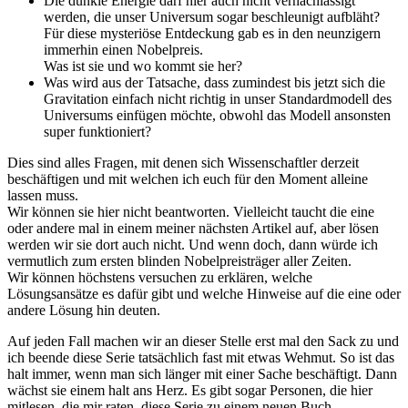
Die dunkle Energie darf hier auch nicht vernachlässigt
werden, die unser Universum sogar beschleunigt aufbläht?
Für diese mysteriöse Entdeckung gab es in den neunzigern
immerhin einen Nobelpreis.
Was ist sie und wo kommt sie her?
Was wird aus der Tatsache, dass zumindest bis jetzt sich die
Gravitation einfach nicht richtig in unser Standardmodell des
Universums einfügen möchte, obwohl das Modell ansonsten
super funktioniert?
Dies sind alles Fragen, mit denen sich Wissenschaftler derzeit
beschäftigen und mit welchen ich euch für den Moment alleine
lassen muss.
Wir können sie hier nicht beantworten. Vielleicht taucht die eine
oder andere mal in einem meiner nächsten Artikel auf, aber lösen
werden wir sie dort auch nicht. Und wenn doch, dann würde ich
vermutlich zum ersten blinden Nobelpreisträger aller Zeiten.
Wir können höchstens versuchen zu erklären, welche
Lösungsansätze es dafür gibt und welche Hinweise auf die eine oder
andere Lösung hin deuten.
Auf jeden Fall machen wir an dieser Stelle erst mal den Sack zu und
ich beende diese Serie tatsächlich fast mit etwas Wehmut. So ist das
halt immer, wenn man sich länger mit einer Sache beschäftigt. Dann
wächst sie einem halt ans Herz. Es gibt sogar Personen, die hier
mitlesen, die mir raten, diese Serie zu einem neuen Buch