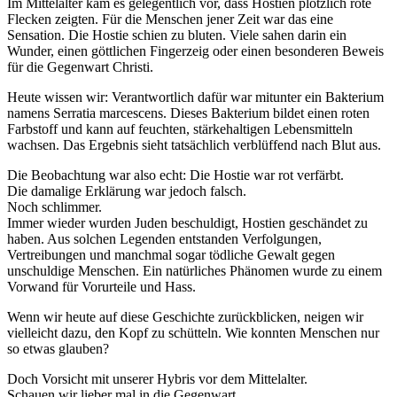
Im Mittelalter kam es gelegentlich vor, dass Hostien plötzlich rote
Flecken zeigten. Für die Menschen jener Zeit war das eine
Sensation. Die Hostie schien zu bluten. Viele sahen darin ein
Wunder, einen göttlichen Fingerzeig oder einen besonderen Beweis
für die Gegenwart Christi.
Heute wissen wir: Verantwortlich dafür war mitunter ein Bakterium
namens Serratia marcescens. Dieses Bakterium bildet einen roten
Farbstoff und kann auf feuchten, stärkehaltigen Lebensmitteln
wachsen. Das Ergebnis sieht tatsächlich verblüffend nach Blut aus.
Die Beobachtung war also echt: Die Hostie war rot verfärbt.
Die damalige Erklärung war jedoch falsch.
Noch schlimmer.
Immer wieder wurden Juden beschuldigt, Hostien geschändet zu
haben. Aus solchen Legenden entstanden Verfolgungen,
Vertreibungen und manchmal sogar tödliche Gewalt gegen
unschuldige Menschen. Ein natürliches Phänomen wurde zu einem
Vorwand für Vorurteile und Hass.
Wenn wir heute auf diese Geschichte zurückblicken, neigen wir
vielleicht dazu, den Kopf zu schütteln. Wie konnten Menschen nur
so etwas glauben?
Doch Vorsicht mit unserer Hybris vor dem Mittelalter.
Schauen wir lieber mal in die Gegenwart,