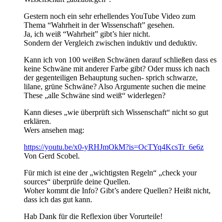
Gestern noch ein sehr erhellendes YouTube Video zum
Thema “Wahrheit in der Wissenschaft” gesehen.
Ja, ich weiß “Wahrheit” gibt’s hier nicht.
Sondern der Vergleich zwischen induktiv und deduktiv.
Kann ich von 100 weißen Schwänen darauf schließen dass es
keine Schwäne mit anderer Farbe gibt? Oder muss ich nach
der gegenteiligen Behauptung suchen- sprich schwarze,
lilane, grüne Schwäne? Also Argumente suchen die meine
These „alle Schwäne sind weiß“ widerlegen?
Kann dieses „wie überprüft sich Wissenschaft“ nicht so gut
erklären.
Wers ansehen mag:
https://youtu.be/x0-yRHJmOkM?is=OcTYq4KcsTr_6e6z
Von Gerd Scobel.
Für mich ist eine der „wichtigsten Regeln“ „check your
sources“ überprüfe deine Quellen.
Woher kommt die Info? Gibt’s andere Quellen? Heißt nicht,
dass ich das gut kann.
Hab Dank für die Reflexion über Vorurteile!