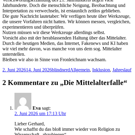
Jahrhunderte. Doch die menschliche Neigung, Beobachtung und
Interpretation zu verwechseln, ist erstaunlich zeitlos geblieben.
Die gute Nachricht lautetaber: Wir verfügen heute über Werkzeuge,
die unsere Vorfahren nicht hatten. Wir können messen, vergleichen,
experimentieren und überprüfen.
Nutzen müssen wir diese Werkzeuge allerdings selbst.
Vorsicht also mit der herablassenden Haltung über das Mittelalter.
Durch die heutigen Medien, das Internet, Fakenews und KI haben
wir viel mehr davon, was manche von uns dem sog. Mittelalter
unterstellen.
Bleiben wir also in Sinne von Fronleichnam wachsam.
Veröffentlicht
Autor
Kategorien
2. Juni 2026
14. Juni 2026
blindnerd
Allgemein
,
Inklusion
,
Jahreslauf
am
2 Kommentare zu „Die Mittelalterfalle“
Eva
sagt:
2. Juni 2026 um 17:13 Uhr
Lieber Gerhard,
Wie schaffst du das bloß immer wieder von Religion zu
Wissenschaft „abzubiegen“.