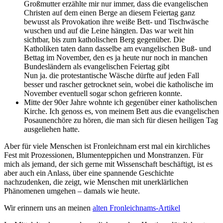
Großmutter erzählte mir nur immer, dass die evangelischen
Christen auf dem einen Berge an diesem Feiertag ganz
bewusst als Provokation ihre weiße Bett- und Tischwäsche
wuschen und auf die Leine hängten. Das war weit hin
sichtbar, bis zum katholischen Berg gegenüber. Die
Katholiken taten dann dasselbe am evangelischen Buß- und
Bettag im November, den es ja heute nur noch in manchen
Bundesländern als evangelischen Feiertag gibt
Nun ja. die protestantische Wäsche dürfte auf jeden Fall
besser und rascher getrocknet sein, wobei die katholische im
November eventuell sogar schon gefrieren konnte.
Mitte der 90er Jahre wohnte ich gegenüber einer katholischen
Kirche. Ich genoss es, von meinem Bett aus die evangelischen
Posaunenchöre zu hören, die man sich für diesen heiligen Tag
ausgeliehen hatte.
Aber für viele Menschen ist Fronleichnam erst mal ein kirchliches
Fest mit Prozessionen, Blumenteppichen und Monstranzen. Für
mich als jemand, der sich gerne mit Wissenschaft beschäftigt, ist es
aber auch ein Anlass, über eine spannende Geschichte
nachzudenken, die zeigt, wie Menschen mit unerklärlichen
Phänomenen umgehen – damals wie heute.
Wir erinnern uns an meinen
alten Fronleichnams-Artikel