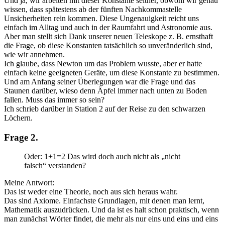
Und ja, wir arbeiten mit dieser Konstante seither, obwohl wir genau
wissen, dass spätestens ab der fünften Nachkommastelle
Unsicherheiten rein kommen. Diese Ungenauigkeit reicht uns
einfach im Alltag und auch in der Raumfahrt und Astronomie aus.
Aber man stellt sich Dank unserer neuen Teleskope z. B. ernsthaft
die Frage, ob diese Konstanten tatsächlich so unveränderlich sind,
wie wir annehmen.
Ich glaube, dass Newton um das Problem wusste, aber er hatte
einfach keine geeigneten Geräte, um diese Konstante zu bestimmen.
Und am Anfang seiner Überlegungen war die Frage und das
Staunen darüber, wieso denn Äpfel immer nach unten zu Boden
fallen. Muss das immer so sein?
Ich schrieb darüber in Station 2 auf der Reise zu den schwarzen
Löchern.
Frage 2.
Oder: 1+1=2 Das wird doch auch nicht als „nicht
falsch“ verstanden?
Meine Antwort:
Das ist weder eine Theorie, noch aus sich heraus wahr.
Das sind Axiome. Einfachste Grundlagen, mit denen man lernt,
Mathematik auszudrücken. Und da ist es halt schon praktisch, wenn
man zunächst Wörter findet, die mehr als nur eins und eins und eins