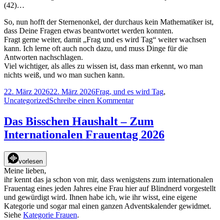
(42)…
So, nun hofft der Sternenonkel, der durchaus kein Mathematiker ist,
dass Deine Fragen etwas beantwortet werden konnten.
Fragt gerne weiter, damit „Frag und es wird Tag“ weiter wachsen
kann. Ich lerne oft auch noch dazu, und muss Dinge für die
Antworten nachschlagen.
Viel wichtiger, als alles zu wissen ist, dass man erkennt, wo man
nichts weiß, und wo man suchen kann.
Veröffentlicht
Kategorien
22. März 2026
22. März 2026
Frag, und es wird Tag
,
am
zu
Uncategorized
Schreibe einen Kommentar
Frag,
und
Das Bisschen Haushalt – Zum
es
Internationalen Frauentag 2026
wird
Tag
–
vorlesen
Wahr
Meine lieben,
oder
ihr kennt das ja schon von mir, dass wenigstens zum internationalen
nicht
Frauentag eines jeden Jahres eine Frau hier auf Blindnerd vorgestellt
falsch?
und gewürdigt wird. Ihnen habe ich, wie ihr wisst, eine eigene
Kategorie und sogar mal einen ganzen Adventskalender gewidmet.
Siehe
Kategorie Frauen
.