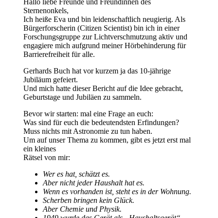
Hallo liebe Freunde und Freundinnen des
Sternenonkels,
Ich heiße Eva und bin leidenschaftlich neugierig. Als
Bürgerforscherin (Citizen Scientist) bin ich in einer
Forschungsgruppe zur Lichtverschmutzung aktiv und
engagiere mich aufgrund meiner Hörbehinderung für
Barrierefreiheit für alle.
Gerhards Buch hat vor kurzem ja das 10-jährige
Jubiläum gefeiert.
Und mich hatte dieser Bericht auf die Idee gebracht,
Geburtstage und Jubiläen zu sammeln.
Bevor wir starten: mal eine Frage an euch:
Was sind für euch die bedeutendsten Erfindungen?
Muss nichts mit Astronomie zu tun haben.
Um auf unser Thema zu kommen, gibt es jetzt erst mal
ein kleines
Rätsel von mir:
Wer es hat, schätzt es.
Aber nicht jeder Haushalt hat es.
Wenn es vorhanden ist, steht es in der Wohnung.
Scherben bringen kein Glück.
Aber Chemie und Physik.
1949 wurde das Gerät als „Haushaltsgerät“