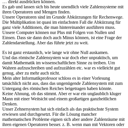
… direkt ausdrücken können.
Es gab und lassen sich bis heute unendlich viele Zahlensysteme mit
ihren Operatoren und Mengen finden.
Unsere Operatoren sind im Grunde Abkürzungen für Rechenwege.
Die Multiplikation ist quasi im einfachsten Fall die Abkürzung für
ganz viele Additionen, die man hintereinander ausführen muss.
Unsere Computer können nur Plus mit Folgen von Nullen und
Einsen. Dass sie dann doch auch Minus können, ist eine Frage der
Zahlendarstellung. Aber das führte jetzt zu weit.
Es ist ganz erstaunlich, wie lange wir ohne Null auskamen.
Und das römische Zahlensystem war doch eher unpraktisch, um
damit Mathematik im wissenschaftlichen Sinne zu treiben. Um
Wahren aufzuschreiben und aufzuzählen etc. war es vielleicht gut
genug, aber zu mehr auch nicht.
Mein alter Informatikprofessor schloss es in einer Vorlesung
tatsächlich nicht aus, dass das ungenügende Zahlensystem mit zum
Untergang des römischen Reiches beigetragen haben könnte.
Keine Ahnung, ob das stimmt. Aber er war ein unglaublich kluger
Mann mit einer Weitsicht und einem großartigen ganzheitlichen
Denken.
Unser Zehnersystem hat sich einfach als das praktischste System
erwiesen und durchgesetzt. Für die Lösung mancher
mathematischen Probleme eignen sich aber andere Zahlenräume mit
ihren eigenen Operatoren besser. z. B. wenn man mit Vektoren oder