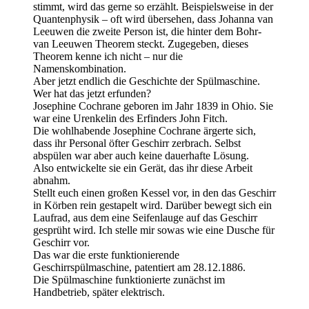
stimmt, wird das gerne so erzählt. Beispielsweise in der
Quantenphysik – oft wird übersehen, dass Johanna van
Leeuwen die zweite Person ist, die hinter dem Bohr-
van Leeuwen Theorem steckt. Zugegeben, dieses
Theorem kenne ich nicht – nur die
Namenskombination.
Aber jetzt endlich die Geschichte der Spülmaschine.
Wer hat das jetzt erfunden?
Josephine Cochrane geboren im Jahr 1839 in Ohio. Sie
war eine Urenkelin des Erfinders John Fitch.
Die wohlhabende Josephine Cochrane ärgerte sich,
dass ihr Personal öfter Geschirr zerbrach. Selbst
abspülen war aber auch keine dauerhafte Lösung.
Also entwickelte sie ein Gerät, das ihr diese Arbeit
abnahm.
Stellt euch einen großen Kessel vor, in den das Geschirr
in Körben rein gestapelt wird. Darüber bewegt sich ein
Laufrad, aus dem eine Seifenlauge auf das Geschirr
gesprüht wird. Ich stelle mir sowas wie eine Dusche für
Geschirr vor.
Das war die erste funktionierende
Geschirrspülmaschine, patentiert am 28.12.1886.
Die Spülmaschine funktionierte zunächst im
Handbetrieb, später elektrisch.