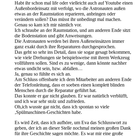
Habt ihr schon mal life oder vielleicht auch auf Youtube einen
Außenbordeinsatz mit verfolgt, wo die Astronauten außen
etwas an der Raumstation reparieren, anbringen oder
verändern sollen? Das müsst ihr unbedingt mal machen.
Genau so kam ich mir nämlich vor.
Ich schraube an der Raumstation, und am anderen Ende sitzt
die Bodenstation und gibt Anweisungen.
Die Astronauten werden bei ihren Außeneinsätzen immer
ganz exakt durch ihre Reparaturen durchgesprochen.
Das geht so sehr ins Detail, dass sie sogar gesagt bekommen,
wie viele Drehungen sie beispielsweise mit ihrem Werkzeug
vollführen sollen. Sind es zu wenige, dann könnte nachher
etwas undicht sein, bzw. abfallen…
Ja, genau so fühlte es sich an.
Am Schluss offenbarte ich dem Mitarbeiter am anderen Ende
der Telefonleitung, dass er soeben einen komplett blinden
Menschen durch die Reparatur geführt hat.
Das konnte er gar nicht glauben. Er war natürlich verblüfft,
und ich war sehr stolz und zufrieden.
Oh,ich wusste gar nicht, dass ich spontan so viele
‚Spülmaschinen-Geschichten habe.
Es wird Zeit, dass ich aufhöre, um Eva das Schlusswort zu
geben, der ich an dieser Stelle nochmal meinen großen Dank
für ihre Geschichte sagen möchte. Es war mir eine große