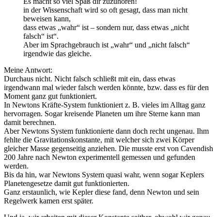
Es macht so viel Spaß dir zuzuhören!
in der Wissenschaft wird so oft gesagt, dass man nicht
beweisen kann,
dass etwas „wahr“ ist – sondern nur, dass etwas „nicht
falsch“ ist“.
Aber im Sprachgebrauch ist „wahr“ und „nicht falsch“
irgendwie das gleiche.
Meine Antwort:
Durchaus nicht. Nicht falsch schließt mit ein, dass etwas
irgendwann mal wieder falsch werden könnte, bzw. dass es für den
Moment ganz gut funktioniert.
In Newtons Kräfte-System funktioniert z. B. vieles im Alltag ganz
hervorragen. Sogar kreisende Planeten um ihre Sterne kann man
damit berechnen.
Aber Newtons System funktionierte dann doch recht ungenau. Ihm
fehlte die Gravitationskonstante, mit welcher sich zwei Körper
gleicher Masse gegenseitig anziehen. Die musste erst von Cavendish
200 Jahre nach Newton experimentell gemessen und gefunden
werden.
Bis da hin, war Newtons System quasi wahr, wenn sogar Keplers
Planetengesetze damit gut funktionierten.
Ganz erstaunlich, wie Kepler diese fand, denn Newton und sein
Regelwerk kamen erst später.