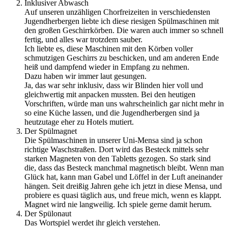
Inklusiver Abwasch
Auf unseren unzähligen Chorfreizeiten in verschiedensten
Jugendherbergen liebte ich diese riesigen Spülmaschinen mit
den großen Geschirrkörben. Die waren auch immer so schnell
fertig, und alles war trotzdem sauber.
Ich liebte es, diese Maschinen mit den Körben voller
schmutzigen Geschirrs zu beschicken, und am anderen Ende
heiß und dampfend wieder in Empfang zu nehmen.
Dazu haben wir immer laut gesungen.
Ja, das war sehr inklusiv, dass wir Blinden hier voll und
gleichwertig mit anpacken mussten. Bei den heutigen
Vorschriften, würde man uns wahrscheinlich gar nicht mehr in
so eine Küche lassen, und die Jugendherbergen sind ja
heutzutage eher zu Hotels mutiert.
Der Spülmagnet
Die Spülmaschinen in unserer Uni-Mensa sind ja schon
richtige Waschstraßen. Dort wird das Besteck mittels sehr
starken Magneten von den Tabletts gezogen. So stark sind
die, dass das Besteck manchmal magnetisch bleibt. Wenn man
Glück hat, kann man Gabel und Löffel in der Luft aneinander
hängen. Seit dreißig Jahren gehe ich jetzt in diese Mensa, und
probiere es quasi täglich aus, und freue mich, wenn es klappt.
Magnet wird nie langweilig. Ich spiele gerne damit herum.
Der Spülonaut
Das Wortspiel werdet ihr gleich verstehen.