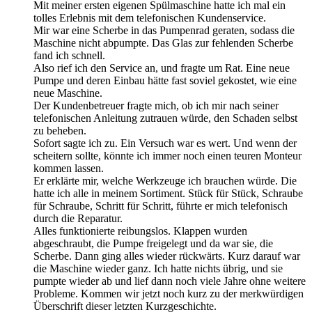
Mit meiner ersten eigenen Spülmaschine hatte ich mal ein
tolles Erlebnis mit dem telefonischen Kundenservice.
Mir war eine Scherbe in das Pumpenrad geraten, sodass die
Maschine nicht abpumpte. Das Glas zur fehlenden Scherbe
fand ich schnell.
Also rief ich den Service an, und fragte um Rat. Eine neue
Pumpe und deren Einbau hätte fast soviel gekostet, wie eine
neue Maschine.
Der Kundenbetreuer fragte mich, ob ich mir nach seiner
telefonischen Anleitung zutrauen würde, den Schaden selbst
zu beheben.
Sofort sagte ich zu. Ein Versuch war es wert. Und wenn der
scheitern sollte, könnte ich immer noch einen teuren Monteur
kommen lassen.
Er erklärte mir, welche Werkzeuge ich brauchen würde. Die
hatte ich alle in meinem Sortiment. Stück für Stück, Schraube
für Schraube, Schritt für Schritt, führte er mich telefonisch
durch die Reparatur.
Alles funktionierte reibungslos. Klappen wurden
abgeschraubt, die Pumpe freigelegt und da war sie, die
Scherbe. Dann ging alles wieder rückwärts. Kurz darauf war
die Maschine wieder ganz. Ich hatte nichts übrig, und sie
pumpte wieder ab und lief dann noch viele Jahre ohne weitere
Probleme. Kommen wir jetzt noch kurz zu der merkwürdigen
Überschrift dieser letzten Kurzgeschichte.