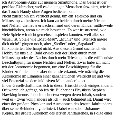
ich Astronomie-Apps auf meinem Smartphone. Das Gerät ist der
perfekte Eisbrecher, weil es die jungen Menschen fasziniert, wie ich
das Touch-Handy ohne Augen bedienen kann.
Nicht zuletzt bin ich verrückt genug, um ein Teleskop und ein
Mikroskop zu besitzen. Ich kam zu beidem durch meine Nichten
und Neffen, die heute erwachsen sind und deren Kinder mittlerweile
hineinblicken, wenn sie mich besuchen. Es war frustrierend, wie
viele Spiele wir nicht gemeinsam spielen konnten, weil alles so
visuell ist. Spiele wie „Mau-Mau“, „Mühle“ und „Mensch ärgere
dich nicht!“ gingen noch, aber „Siedler“ oder „Sagaland“
funktionierten überhaupt nicht. Aus diesem Grund suchte ich ein
Hobby für uns alle. Bald erwies sich der Blick durch mein
Mikroskop oder des Nachts durch mein Teleskop als die erfüllendste
Beschäftigung für meine Nichten und Neffen. Zwar habe ich nicht
mit der Astronomie begonnen, um eine Beschäftigung für die
Kinder zu finden, habe aber durch sie erkannt, wie mächtig die
Astronomie im Erlangen einer ganzheitlichen Weltsicht ist und wie
viel Potenzial sie dem inklusiven Miteinander bietet.
In der Gesellschaft muss sich in dieser Hinsicht noch einiges ändern.
Oft werde ich gefragt, ob ich die Bücher des Physikers Stephen
Hawking kenne. Jedoch nicht etwa wegen deren Inhalt, sondern
weil er – zwar völlig anders als ich – auch behindert ist. Damit wird
einer der größten Physiker und Astronomen des letzten Jahrhunderts
über seine Behinderung definiert. Dabei war schon Johannes
Kepler, der größte Astronom des letzten Jahrtausends, in Folge einer