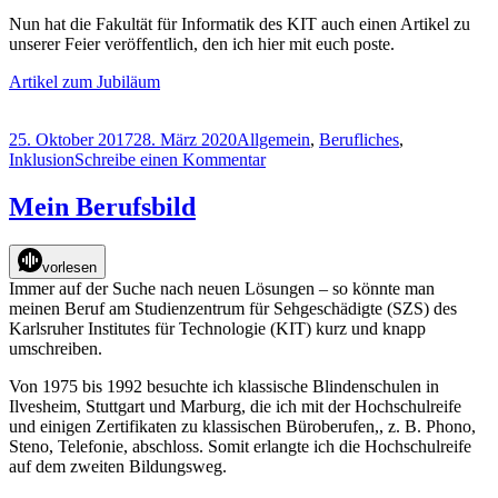
Nun hat die Fakultät für Informatik des KIT auch einen Artikel zu
unserer Feier veröffentlich, den ich hier mit euch poste.
Artikel zum Jubiläum
Veröffentlicht
Kategorien
25. Oktober 2017
28. März 2020
Allgemein
,
Berufliches
,
am
zu
Inklusion
Schreibe einen Kommentar
30
Jahre
Mein Berufsbild
Studienzentrum
für
Sehgeschädigte
vorlesen
(SZS)
Immer auf der Suche nach neuen Lösungen – so könnte man
in
meinen Beruf am Studienzentrum für Sehgeschädigte (SZS) des
Karlsruhe
Karlsruher Institutes für Technologie (KIT) kurz und knapp
umschreiben.
Von 1975 bis 1992 besuchte ich klassische Blindenschulen in
Ilvesheim, Stuttgart und Marburg, die ich mit der Hochschulreife
und einigen Zertifikaten zu klassischen Büroberufen,, z. B. Phono,
Steno, Telefonie, abschloss. Somit erlangte ich die Hochschulreife
auf dem zweiten Bildungsweg.