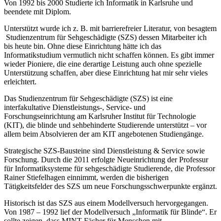
Von 1992 bis 2000 Studierte ich Informatik in Karlsruhe und
beendete mit Diplom.
Unterstützt wurde ich z. B. mit barrierefreier Literatur, von besagtem
Studienzentrum für Sehgeschädigte (SZS) dessen Mitarbeiter ich
bis heute bin. Ohne diese Einrichtung hätte ich das
Informatikstudium vermutlich nicht schaffen können. Es gibt immer
wieder Pioniere, die eine derartige Leistung auch ohne spezielle
Unterstützung schaffen, aber diese Einrichtung hat mir sehr vieles
erleichtert.
Das Studienzentrum für Sehgeschädigte (SZS) ist eine
interfakultative Dienstleistungs-, Service- und
Forschungseinrichtung am Karlsruher Institut für Technologie
(KIT), die blinde und sehbehinderte Studierende unterstützt – vor
allem beim Absolvieren der am KIT angebotenen Studiengänge.
Strategische SZS-Bausteine sind Dienstleistung & Service sowie
Forschung. Durch die 2011 erfolgte Neueinrichtung der Professur
für Informatiksysteme für sehgeschädigte Studierende, die Professor
Rainer Stiefelhagen einnimmt, werden die bisherigen
Tätigkeitsfelder des SZS um neue Forschungsschwerpunkte ergänzt.
Historisch ist das SZS aus einem Modellversuch hervorgegangen.
Von 1987 – 1992 lief der Modellversuch „Informatik für Blinde“. Er
sollte zeigen, dass MINT-Fächer für Menschen mit