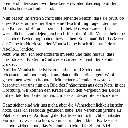
brennend interessiert, wo diese beiden Krater überhaupt auf der
Mondscheibe zu finden sind.
Nun bat ich im ersten Schritt eine sehende Person, dass sie prüft, ob
diese Krater auf meiner Karte eine Beschriftung tragen, denn nicht
alle Krater und Berge haben ein Label. Das wäre zuviel. Im
wesentlichen sind diejenigen beschriftet, die für die Menschheit eine
besondere Bedeutung hatten, bzw. haben. So ist natürlich das Meer
der Ruhe im Nordosten der Mondscheibe beschriftet, weil dort
Apollo11 landete.
Jetzt, was tun. Ich recherchierte im Netz und fand heraus, dass
Hesiodus ein Krater im Südwesten zu sein scheint, der ziemlich
groß ist.
Auf der Mondscheibe ist Norden oben, und Süden unten.
Ich tastete und fand einige Kandidaten, die in die engere Wahl
genommen werden konnten. Mit meiner sehenden Assistenz
besorgten wir uns nun ein Bild des Phänomens aus dem Netz, in der
Hoffnung, wir können den Krater durch den Vergleich des Bildes
mit der taktilen Karte, finden. Um das an dieser Stelle abzukürzen:
Ganz sicher sind wir uns nicht, aber die Wahrscheinlichkeit ist sehr
hoch, dass ich Hesiodus gefunden habe. Die Verbindungsrinne zu
Pitatus ist bei der Auflösung der Karte vermutlich nicht zu ertasten.
Für mich ist es sehr schön, wenn ich mit der taktilen Karte vieles
nachvollziehen kann, das Sehende am Mond fasziniert. Viel