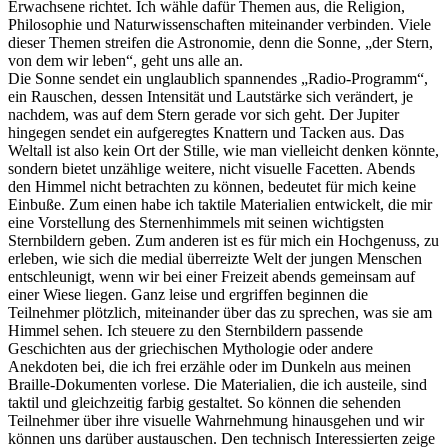
Erwachsene richtet. Ich wähle dafür Themen aus, die Religion,
Philosophie und Naturwissenschaften miteinander verbinden. Viele
dieser Themen streifen die Astronomie, denn die Sonne, „der Stern,
von dem wir leben“, geht uns alle an.
Die Sonne sendet ein unglaublich spannendes „Radio-Programm“,
ein Rauschen, dessen Intensität und Lautstärke sich verändert, je
nachdem, was auf dem Stern gerade vor sich geht. Der Jupiter
hingegen sendet ein aufgeregtes Knattern und Tacken aus. Das
Weltall ist also kein Ort der Stille, wie man vielleicht denken könnte,
sondern bietet unzählige weitere, nicht visuelle Facetten. Abends
den Himmel nicht betrachten zu können, bedeutet für mich keine
Einbuße. Zum einen habe ich taktile Materialien entwickelt, die mir
eine Vorstellung des Sternenhimmels mit seinen wichtigsten
Sternbildern geben. Zum anderen ist es für mich ein Hochgenuss, zu
erleben, wie sich die medial überreizte Welt der jungen Menschen
entschleunigt, wenn wir bei einer Freizeit abends gemeinsam auf
einer Wiese liegen. Ganz leise und ergriffen beginnen die
Teilnehmer plötzlich, miteinander über das zu sprechen, was sie am
Himmel sehen. Ich steuere zu den Sternbildern passende
Geschichten aus der griechischen Mythologie oder andere
Anekdoten bei, die ich frei erzähle oder im Dunkeln aus meinen
Braille-Dokumenten vorlese. Die Materialien, die ich austeile, sind
taktil und gleichzeitig farbig gestaltet. So können die sehenden
Teilnehmer über ihre visuelle Wahrnehmung hinausgehen und wir
können uns darüber austauschen. Den technisch Interessierten zeige