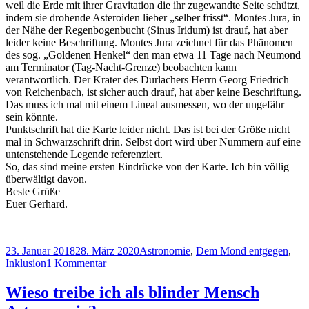
weil die Erde mit ihrer Gravitation die ihr zugewandte Seite schützt,
indem sie drohende Asteroiden lieber „selber frisst“. Montes Jura, in
der Nähe der Regenbogenbucht (Sinus Iridum) ist drauf, hat aber
leider keine Beschriftung. Montes Jura zeichnet für das Phänomen
des sog. „Goldenen Henkel“ den man etwa 11 Tage nach Neumond
am Terminator (Tag-Nacht-Grenze) beobachten kann
verantwortlich. Der Krater des Durlachers Herrn Georg Friedrich
von Reichenbach, ist sicher auch drauf, hat aber keine Beschriftung.
Das muss ich mal mit einem Lineal ausmessen, wo der ungefähr
sein könnte.
Punktschrift hat die Karte leider nicht. Das ist bei der Größe nicht
mal in Schwarzschrift drin. Selbst dort wird über Nummern auf eine
untenstehende Legende referenziert.
So, das sind meine ersten Eindrücke von der Karte. Ich bin völlig
überwältigt davon.
Beste Grüße
Euer Gerhard.
Veröffentlicht
Kategorien
23. Januar 2018
28. März 2020
Astronomie
,
Dem Mond entgegen
,
am
zu
Inklusion
1 Kommentar
Ankunft
meiner
Wieso treibe ich als blinder Mensch
taktilen