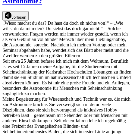
Astronomie?
Relief-
Mondkarte
vorlesen
„Wieso machst du das? Da hast du doch eh nichts von!“ – „Wie
willst du da mitreden? Du siehst das doch gar nicht!“ – Solche
verwunderten Fragen werden mir immer wieder gestellt, wenn ich
als von Geburt an vollblinder Mensch über mein Lieblingshobby,
die Astronomie, spreche. Nachdem ich meinen Vortrag oder mein
Seminar abgehalten habe, wendet sich das Blatt aber meist und die
Zweifler werden zu den größten Eiferern.
Seit etwa 25 Jahren befasse ich mich mit dem Weltraum. Beruflich
ist es seit 15 Jahren meine Aufgabe, für die Studierenden mit
Seheinschränkung der Karlsruher Hochschulen Lösungen zu finden,
damit sie ein Studium im naturwissenschaftlich-technischen Umfeld
absolvieren können. Es ist mir eine große Freude und ein Anliegen,
besonders die Astronomie für Menschen mit Seheinschränkung
zugänglich zu machen.
Meine Begeisterung für Wissenschaft und Technik war es, die mich
zur Astronomie brachte. Sie verzweigt sich in derart viele
Disziplinen, dass sie sich hervorragend als inklusives Hobby
betreiben lässt – gemeinsam mit Sehenden oder mit Menschen mit
anderen Einschränkungen. Seit vielen Jahren leite ich regelmäßig
eine Freizeit des Evangelischen Blinden- und
Sehbehindertendienstes Baden, die sich in erster Linie an junge