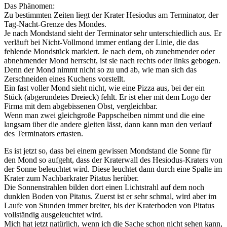
Das Phänomen:
Zu bestimmten Zeiten liegt der Krater Hesiodus am Terminator, der
Tag-Nacht-Grenze des Mondes.
Je nach Mondstand sieht der Terminator sehr unterschiedlich aus. Er
verläuft bei Nicht-Vollmond immer entlang der Linie, die das
fehlende Mondstück markiert. Je nach dem, ob zunehmender oder
abnehmender Mond herrscht, ist sie nach rechts oder links gebogen.
Denn der Mond nimmt nicht so zu und ab, wie man sich das
Zerschneiden eines Kuchens vorstellt.
Ein fast voller Mond sieht nicht, wie eine Pizza aus, bei der ein
Stück (abgerundetes Dreieck) fehlt. Er ist eher mit dem Logo der
Firma mit dem abgebissenen Obst, vergleichbar.
Wenn man zwei gleichgroße Pappscheiben nimmt und die eine
langsam über die andere gleiten lässt, dann kann man den verlauf
des Terminators ertasten.
Es ist jetzt so, dass bei einem gewissen Mondstand die Sonne für
den Mond so aufgeht, dass der Kraterwall des Hesiodus-Kraters von
der Sonne beleuchtet wird. Diese leuchtet dann durch eine Spalte im
Krater zum Nachbarkrater Pitatus herüber.
Die Sonnenstrahlen bilden dort einen Lichtstrahl auf dem noch
dunklen Boden von Pitatus. Zuerst ist er sehr schmal, wird aber im
Laufe von Stunden immer breiter, bis der Kraterboden von Pitatus
vollständig ausgeleuchtet wird.
Mich hat jetzt natürlich, wenn ich die Sache schon nicht sehen kann,