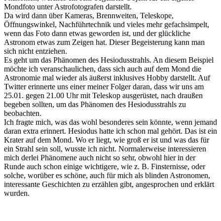
Mondfoto unter Astrofotografen darstellt.
Da wird dann über Kameras, Brennweiten, Teleskope,
Öffnungswinkel, Nachführtechnik und vieles mehr gefachsimpelt,
wenn das Foto dann etwas geworden ist, und der glückliche
Astronom etwas zum Zeigen hat. Dieser Begeisterung kann man
sich nicht entziehen.
Es geht um das Phänomen des Hesiodusstrahls. An diesem Beispiel
möchte ich veranschaulichen, dass sich auch auf dem Mond die
Astronomie mal wieder als äußerst inklusives Hobby darstellt. Auf
Twitter erinnerte uns einer meiner Folger daran, dass wir uns am
25.01. gegen 21.00 Uhr mit Teleskop ausgerüstet, nach draußen
begeben sollten, um das Phänomen des Hesiodusstrahls zu
beobachten.
Ich fragte mich, was das wohl besonderes sein könnte, wenn jemand
daran extra erinnert. Hesiodus hatte ich schon mal gehört. Das ist ein
Krater auf dem Mond. Wo er liegt, wie groß er ist und was das für
ein Strahl sein soll, wusste ich nicht. Normalerweise interessieren
mich derlei Phänomene auch nicht so sehr, obwohl hier in der
Runde auch schon einige wichtigere, wie z. B. Finsternisse, oder
solche, worüber es schöne, auch für mich als blinden Astronomen,
interessante Geschichten zu erzählen gibt, angesprochen und erklärt
wurden.