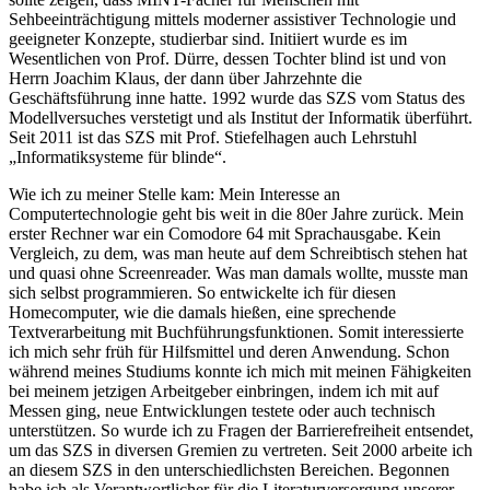
Sehbeeinträchtigung mittels moderner assistiver Technologie und
geeigneter Konzepte, studierbar sind. Initiiert wurde es im
Wesentlichen von Prof. Dürre, dessen Tochter blind ist und von
Herrn Joachim Klaus, der dann über Jahrzehnte die
Geschäftsführung inne hatte. 1992 wurde das SZS vom Status des
Modellversuches verstetigt und als Institut der Informatik überführt.
Seit 2011 ist das SZS mit Prof. Stiefelhagen auch Lehrstuhl
„Informatiksysteme für blinde“.
Wie ich zu meiner Stelle kam: Mein Interesse an
Computertechnologie geht bis weit in die 80er Jahre zurück. Mein
erster Rechner war ein Comodore 64 mit Sprachausgabe. Kein
Vergleich, zu dem, was man heute auf dem Schreibtisch stehen hat
und quasi ohne Screenreader. Was man damals wollte, musste man
sich selbst programmieren. So entwickelte ich für diesen
Homecomputer, wie die damals hießen, eine sprechende
Textverarbeitung mit Buchführungsfunktionen. Somit interessierte
ich mich sehr früh für Hilfsmittel und deren Anwendung. Schon
während meines Studiums konnte ich mich mit meinen Fähigkeiten
bei meinem jetzigen Arbeitgeber einbringen, indem ich mit auf
Messen ging, neue Entwicklungen testete oder auch technisch
unterstützen. So wurde ich zu Fragen der Barrierefreiheit entsendet,
um das SZS in diversen Gremien zu vertreten. Seit 2000 arbeite ich
an diesem SZS in den unterschiedlichsten Bereichen. Begonnen
habe ich als Verantwortlicher für die Literaturversorgung unserer