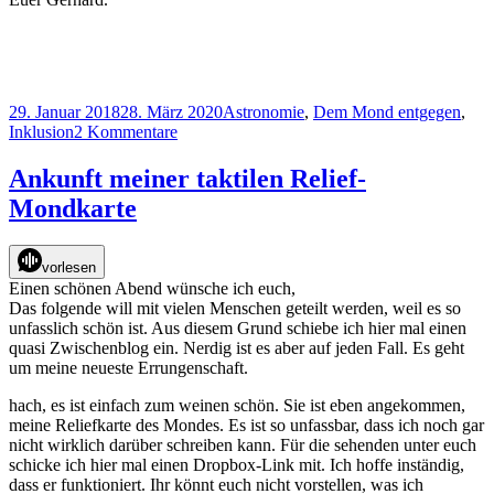
Veröffentlicht
Kategorien
29. Januar 2018
28. März 2020
Astronomie
,
Dem Mond entgegen
,
am
zu
Inklusion
2 Kommentare
Sich
blind
Ankunft meiner taktilen Relief-
auf
Mondkarte
dem
Mond
orientieren,
vorlesen
geht
Einen schönen Abend wünsche ich euch,
das?
Das folgende will mit vielen Menschen geteilt werden, weil es so
unfasslich schön ist. Aus diesem Grund schiebe ich hier mal einen
quasi Zwischenblog ein. Nerdig ist es aber auf jeden Fall. Es geht
um meine neueste Errungenschaft.
hach, es ist einfach zum weinen schön. Sie ist eben angekommen,
meine Reliefkarte des Mondes. Es ist so unfassbar, dass ich noch gar
nicht wirklich darüber schreiben kann. Für die sehenden unter euch
schicke ich hier mal einen Dropbox-Link mit. Ich hoffe inständig,
dass er funktioniert. Ihr könnt euch nicht vorstellen, was ich