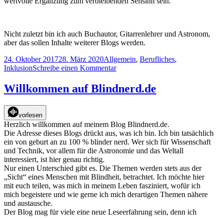
wertvolle Ergänzung zum verbleibenden Sehsinn sein.
Nicht zuletzt bin ich auch Buchautor, Gitarrenlehrer und Astronom,
aber das sollen Inhalte weiterer Blogs werden.
Veröffentlicht
Kategorien
24. Oktober 2017
28. März 2020
Allgemein
,
Berufliches
,
am
zu
Inklusion
Schreibe einen Kommentar
Mein
Berufsbild
Willkommen auf Blindnerd.de
vorlesen
Herzlich willkommen auf meinem Blog Blindnerd.de.
Die Adresse dieses Blogs drückt aus, was ich bin. Ich bin tatsächlich
ein von geburt an zu 100 % blinder nerd. Wer sich für Wissenschaft
und Technik, vor allem für die Astronomie und das Weltall
interessiert, ist hier genau richtig.
Nur einen Unterschied gibt es. Die Themen werden stets aus der
„Sicht“ eines Menschen mit Blindheit, betrachtet. Ich möchte hier
mit euch teilen, was mich in meinem Leben fasziniert, wofür ich
mich begeistere und wie gerne ich mich derartigen Themen nähere
und austausche.
Der Blog mag für viele eine neue Leseerfahrung sein, denn ich