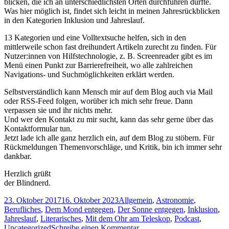
blicken, die ich an unterschiedlichsten Orten durchführen durfte.
Was hier möglich ist, findet sich leicht in meinen Jahresrückblicken
in den Kategorien Inklusion und Jahreslauf.
13 Kategorien und eine Volltextsuche helfen, sich in den
mittlerweile schon fast dreihundert Artikeln zurecht zu finden. Für
Nutzer:innen von Hilfstechnologie, z. B. Screenreader gibt es im
Menü einen Punkt zur Barrierefreiheit, wo alle zahlreichen
Navigations- und Suchmöglichkeiten erklärt werden.
Selbstverständlich kann Mensch mir auf dem Blog auch via Mail
oder RSS-Feed folgen, worüber ich mich sehr freue. Dann
verpassen sie und ihr nichts mehr.
Und wer den Kontakt zu mir sucht, kann das sehr gerne über das
Kontaktformular tun.
Jetzt lade ich alle ganz herzlich ein, auf dem Blog zu stöbern. Für
Rückmeldungen Themenvorschläge, und Kritik, bin ich immer sehr
dankbar.
Herzlich grüßt
der Blindnerd.
Veröffentlicht
Kategorien
23. Oktober 2017
16. Oktober 2023
Allgemein
,
Astronomie
,
am
Berufliches
,
Dem Mond entgegen
,
Der Sonne entgegen
,
Inklusion
,
Jahreslauf
,
Literarisches
,
Mit dem Ohr am Teleskop
,
Podcast
,
zu
Uncategorized
Schreibe einen Kommentar