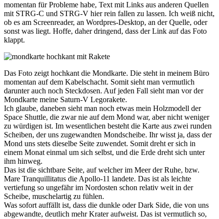
momentan für Probleme habe, Text mit Links aus anderen Quellen
mit STRG-C und STRG-V hier rein fallen zu lassen. Ich weiß nicht,
ob es am Screenreader, an Wordpres-Desktop, an der Quelle, oder
sonst was liegt. Hoffe, daher dringend, dass der Link auf das Foto
klappt.
Das Foto zeigt hochkant die Mondkarte. Die steht in meinem Büro
momentan auf dem Kabelschacht. Somit sieht man vermutlich
darunter auch noch Steckdosen. Auf jeden Fall sieht man vor der
Mondkarte meine Saturn-V Legorakete.
Ich glaube, daneben sieht man noch etwas mein Holzmodell der
Space Shuttle, die zwar nie auf dem Mond war, aber nicht weniger
zu würdigen ist. Im wesentlichen besteht die Karte aus zwei runden
Scheiben, der uns zugewandten Mondscheibe. Ihr wisst ja, dass der
Mond uns stets dieselbe Seite zuwendet. Somit dreht er sich in
einem Monat einmal um sich selbst, und die Erde dreht sich unter
ihm hinweg.
Das ist die sichtbare Seite, auf welcher im Meer der Ruhe, bzw.
Mare Tranquillitatus die Apollo-11 landete. Das ist als leichte
vertiefung so ungefähr im Nordosten schon relativ weit in der
Scheibe, muschelartig zu fühlen.
Was sofort auffällt ist, dass die dunkle oder Dark Side, die von uns
abgewandte, deutlich mehr Krater aufweist. Das ist vermutlich so,