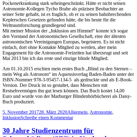
Pockenerkrankung stark seheingeschränkt. Hätte er nicht seinen
Astronomie-Kollegen Tycho Brahe als präzisen Beobachter an
seiner Seite gehabt, ist es fraglich, ob er zu seinen bahnbrechenden
Keplerschen Gesetzen gefunden hätte, die bis heute für die
Weltraumforschung grundlegend sind.
Mit meiner Mission der „Inklusion am Himmel“ konnte ich sogar
den Vorstand der Astronomischen Gesellschaft, eine der ältesten
astronomischen Vereinigungen Europas, begeistern. Es ist nicht
einfach, dort ohne Kontakte Mitglied zu werden, aber mein
Engagement für die Astronomie-Freizeiten hat überzeugt und seit
Mai 2013 bin ich das erste und einzige blinde Mitglied.
Am 01.10.2015 erschien mein erstes Buch „Blind zu den Sternen –
mein Weg als Astronom“ im Aquensisverlag Baden-Baden unter der
ISBN-Nummer 978-3-95457-134-5 als gedruckte und als E-Book-
Version. Der Druck ist so gestaltet, dass Menschen mit
Restsehvermögen ihn gut lesen können. Das Buch kostet 14,00
Euro und wurde von der Marburger Blindenhörbücherei als Daisy-
Buch produziert.
Veröffentlicht
Kategorien
5. November 2017
28. März 2020
Allgemein
,
Astronomie
,
am
zu
Inklusion
Schreibe einen Kommentar
Wieso
treibe
30 Jahre Studienzentrum für
ich