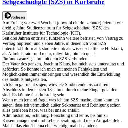
Sehgeschädigte (SZS) in Karlsruhe
als
blinder
Mensch
vorlesen
Astronomie?
Am Freitag vor zwei Wochen (obwohl ein dreizehnter) feierten wir
dreißig Jahre Studienzentrum für Sehgeschädigte (SZS) des
Karlsruher Institutes für Technologie (KIT).
Seit drei Jahren entfristet, fünfzehn weitere befristet, von Vertrag zu
Vertrag hüpfend, und sieben Jahre, in denen ich vom SZS
unterstützt Informatik studierte unb als wissenschaftliche Hilfskraft,
als Administrator und mehr, mitwirkte, bin ich quasi
fünfundzwanzig Jahre mit dem SZS verbunden.
Der Vater des ganzen, Joachim Klaus, hat mich stets unterstützt und
gefördert. So konnte ich mich mit meinen Fähigkeiten und
Möglichkeiten immer einbringen und wesentlich die Entwicklung
des Instituts mitgestalten.
Ich kann gar nicht sagen, wieviele Studierende bis zu ihrem
Abschluss in den letzten 18 Jahren durch meine Finger gelaufen
sind. Es könnte fast dreistellig sein.
Wenn mich jemand fragt, was ich am SZS mache, dann kann ich
sagen, dass ich vermutlich außer Sekretariat und Reinigung schon
alles getrieben habe, was bei uns so anfällt.
Administration, Schulung, Forschung und lehre, bis hin zu
Krisenmanagement und Lebensberatung, sind mein Aufgabenfeld.
Mal ist das eine Thema eher wichtig, mal das andere.