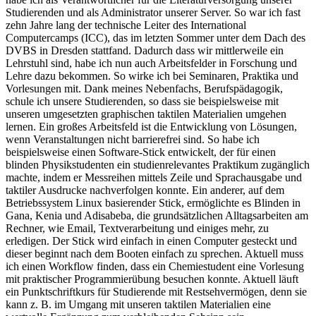
Studierenden und als Administrator unserer Server. So war ich fast
zehn Jahre lang der technische Leiter des International
Computercamps (ICC), das im letzten Sommer unter dem Dach des
DVBS in Dresden stattfand. Dadurch dass wir mittlerweile ein
Lehrstuhl sind, habe ich nun auch Arbeitsfelder in Forschung und
Lehre dazu bekommen. So wirke ich bei Seminaren, Praktika und
Vorlesungen mit. Dank meines Nebenfachs, Berufspädagogik,
schule ich unsere Studierenden, so dass sie beispielsweise mit
unseren umgesetzten graphischen taktilen Materialien umgehen
lernen. Ein großes Arbeitsfeld ist die Entwicklung von Lösungen,
wenn Veranstaltungen nicht barrierefrei sind. So habe ich
beispielsweise einen Software-Stick entwickelt, der für einen
blinden Physikstudenten ein studienrelevantes Praktikum zugänglich
machte, indem er Messreihen mittels Zeile und Sprachausgabe und
taktiler Ausdrucke nachverfolgen konnte. Ein anderer, auf dem
Betriebssystem Linux basierender Stick, ermöglichte es Blinden in
Gana, Kenia und Adisabeba, die grundsätzlichen Alltagsarbeiten am
Rechner, wie Email, Textverarbeitung und einiges mehr, zu
erledigen. Der Stick wird einfach in einen Computer gesteckt und
dieser beginnt nach dem Booten einfach zu sprechen. Aktuell muss
ich einen Workflow finden, dass ein Chemiestudent eine Vorlesung
mit praktischer Programmierübung besuchen konnte. Aktuell läuft
ein Punktschriftkurs für Studierende mit Restsehvermögen, denn sie
kann z. B. im Umgang mit unseren taktilen Materialien eine