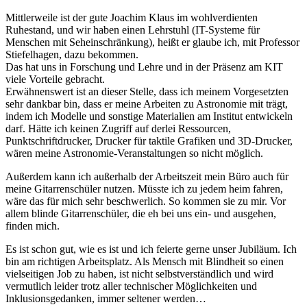
Mittlerweile ist der gute Joachim Klaus im wohlverdienten
Ruhestand, und wir haben einen Lehrstuhl (IT-Systeme für
Menschen mit Seheinschränkung), heißt er glaube ich, mit Professor
Stiefelhagen, dazu bekommen.
Das hat uns in Forschung und Lehre und in der Präsenz am KIT
viele Vorteile gebracht.
Erwähnenswert ist an dieser Stelle, dass ich meinem Vorgesetzten
sehr dankbar bin, dass er meine Arbeiten zu Astronomie mit trägt,
indem ich Modelle und sonstige Materialien am Institut entwickeln
darf. Hätte ich keinen Zugriff auf derlei Ressourcen,
Punktschriftdrucker, Drucker für taktile Grafiken und 3D-Drucker,
wären meine Astronomie-Veranstaltungen so nicht möglich.
Außerdem kann ich außerhalb der Arbeitszeit mein Büro auch für
meine Gitarrenschüler nutzen. Müsste ich zu jedem heim fahren,
wäre das für mich sehr beschwerlich. So kommen sie zu mir. Vor
allem blinde Gitarrenschüler, die eh bei uns ein- und ausgehen,
finden mich.
Es ist schon gut, wie es ist und ich feierte gerne unser Jubiläum. Ich
bin am richtigen Arbeitsplatz. Als Mensch mit Blindheit so einen
vielseitigen Job zu haben, ist nicht selbstverständlich und wird
vermutlich leider trotz aller technischer Möglichkeiten und
Inklusionsgedanken, immer seltener werden…