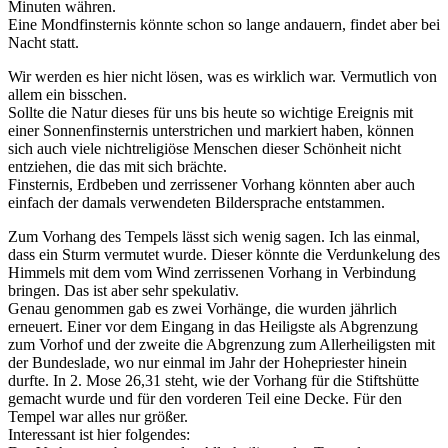
Minuten währen.
Eine Mondfinsternis könnte schon so lange andauern, findet aber bei
Nacht statt.
Wir werden es hier nicht lösen, was es wirklich war. Vermutlich von
allem ein bisschen.
Sollte die Natur dieses für uns bis heute so wichtige Ereignis mit
einer Sonnenfinsternis unterstrichen und markiert haben, können
sich auch viele nichtreligiöse Menschen dieser Schönheit nicht
entziehen, die das mit sich brächte.
Finsternis, Erdbeben und zerrissener Vorhang könnten aber auch
einfach der damals verwendeten Bildersprache entstammen.
Zum Vorhang des Tempels lässt sich wenig sagen. Ich las einmal,
dass ein Sturm vermutet wurde. Dieser könnte die Verdunkelung des
Himmels mit dem vom Wind zerrissenen Vorhang in Verbindung
bringen. Das ist aber sehr spekulativ.
Genau genommen gab es zwei Vorhänge, die wurden jährlich
erneuert. Einer vor dem Eingang in das Heiligste als Abgrenzung
zum Vorhof und der zweite die Abgrenzung zum Allerheiligsten mit
der Bundeslade, wo nur einmal im Jahr der Hohepriester hinein
durfte. In 2. Mose 26,31 steht, wie der Vorhang für die Stiftshütte
gemacht wurde und für den vorderen Teil eine Decke. Für den
Tempel war alles nur größer.
Interessant ist hier folgendes: