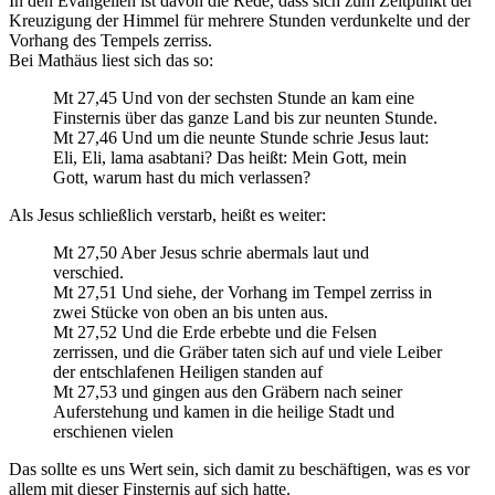
In den Evangelien ist davon die Rede, dass sich zum Zeitpunkt der
Kreuzigung der Himmel für mehrere Stunden verdunkelte und der
Vorhang des Tempels zerriss.
Bei Mathäus liest sich das so:
Mt 27,45 Und von der sechsten Stunde an kam eine
Finsternis über das ganze Land bis zur neunten Stunde.
Mt 27,46 Und um die neunte Stunde schrie Jesus laut:
Eli, Eli, lama asabtani? Das heißt: Mein Gott, mein
Gott, warum hast du mich verlassen?
Als Jesus schließlich verstarb, heißt es weiter:
Mt 27,50 Aber Jesus schrie abermals laut und
verschied.
Mt 27,51 Und siehe, der Vorhang im Tempel zerriss in
zwei Stücke von oben an bis unten aus.
Mt 27,52 Und die Erde erbebte und die Felsen
zerrissen, und die Gräber taten sich auf und viele Leiber
der entschlafenen Heiligen standen auf
Mt 27,53 und gingen aus den Gräbern nach seiner
Auferstehung und kamen in die heilige Stadt und
erschienen vielen
Das sollte es uns Wert sein, sich damit zu beschäftigen, was es vor
allem mit dieser Finsternis auf sich hatte.