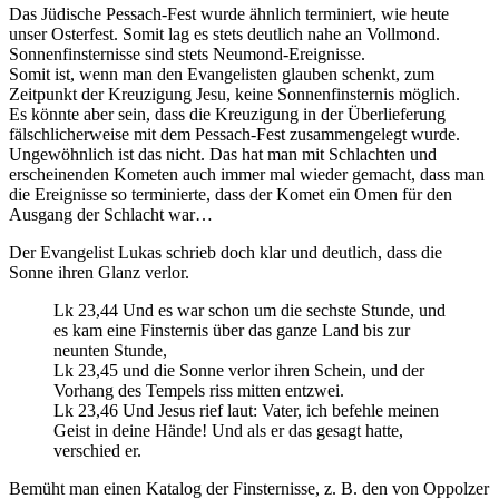
Das Jüdische Pessach-Fest wurde ähnlich terminiert, wie heute
unser Osterfest. Somit lag es stets deutlich nahe an Vollmond.
Sonnenfinsternisse sind stets Neumond-Ereignisse.
Somit ist, wenn man den Evangelisten glauben schenkt, zum
Zeitpunkt der Kreuzigung Jesu, keine Sonnenfinsternis möglich.
Es könnte aber sein, dass die Kreuzigung in der Überlieferung
fälschlicherweise mit dem Pessach-Fest zusammengelegt wurde.
Ungewöhnlich ist das nicht. Das hat man mit Schlachten und
erscheinenden Kometen auch immer mal wieder gemacht, dass man
die Ereignisse so terminierte, dass der Komet ein Omen für den
Ausgang der Schlacht war…
Der Evangelist Lukas schrieb doch klar und deutlich, dass die
Sonne ihren Glanz verlor.
Lk 23,44 Und es war schon um die sechste Stunde, und
es kam eine Finsternis über das ganze Land bis zur
neunten Stunde,
Lk 23,45 und die Sonne verlor ihren Schein, und der
Vorhang des Tempels riss mitten entzwei.
Lk 23,46 Und Jesus rief laut: Vater, ich befehle meinen
Geist in deine Hände! Und als er das gesagt hatte,
verschied er.
Bemüht man einen Katalog der Finsternisse, z. B. den von Oppolzer