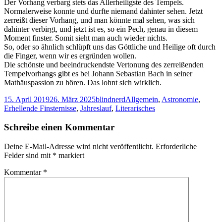
Der Vorhang verbarg stets das Allerheiligste des Tempels.
Normalerweise konnte und durfte niemand dahinter sehen. Jetzt
zerreißt dieser Vorhang, und man könnte mal sehen, was sich
dahinter verbirgt, und jetzt ist es, so ein Pech, genau in diesem
Moment finster. Somit sieht man auch wieder nichts.
So, oder so ähnlich schlüpft uns das Göttliche und Heilige oft durch
die Finger, wenn wir es ergründen wollen.
Die schönste und beeindruckendste Vertonung des zerreißenden
Tempelvorhangs gibt es bei Johann Sebastian Bach in seiner
Mathäuspassion zu hören. Das lohnt sich wirklich.
Veröffentlicht
Autor
Kategorien
15. April 2019
26. März 2025
blindnerd
Allgemein
,
Astronomie
,
am
Erhellende Finsternisse
,
Jahreslauf
,
Literarisches
Schreibe einen Kommentar
Deine E-Mail-Adresse wird nicht veröffentlicht.
Erforderliche
Felder sind mit
*
markiert
Kommentar
*