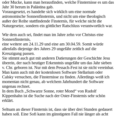
oder Mucke, kann man herausfinden, welche Finsternisse es um das
Jahr 30 herum in Palästina gab.
Vorausgesetzt, es handelte sich wirklich um eine normale
astronomische Sonnenfinsternis, und nicht um eine theologisch
außer der Reihe stattfindende Finsternis, für welche nicht die
Naturgesetze, sondern ein göttlicher Ratschluss verantwortlich war.
Wie dem auch sei, findet man im Jahre zehn vor Christus eine
Sonnenfinsternis,
eine weitere am 24.11.29 und eine am 30.04.59. Somit würde
allenfalls diejenige des Jahres 29 ungefähr zeitlich auf die
Kreuzigung passen.
Sie stimmt auch gut mit anderen Datierungen der Geschichte Jesu
überein, der nach heutiger Erkenntnis ungefähr um das Jahr sieben
v. Chr. geboren ist. Nur mit dem Pessach-Fest ist sie nicht vereinbar.
Man kann auch mit der kostenlosen Software Stellarium oder
Calsky versuchen, die Finsternisse zu finden. Allerdings weiß ich
momentan nicht genau, ab welchem Jahrhundert die Software
ungenau rechnet.
In dem Buch „Schwarze Sonne, roter Mond“ von Rudolf
Kippenhahn ist die Suche nach der Oster-Finsternis sehr schön
erklärt.
Seltsam an dieser Finsternis ist, dass sie über drei Stunden gedauert
haben soll. Eine Sofi kann im günstigsten Fall nie länger als acht