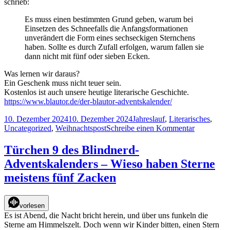
schrieb:
Es muss einen bestimmten Grund geben, warum bei
Einsetzen des Schneefalls die Anfangsformationen
unverändert die Form eines sechseckigen Sternchens
haben. Sollte es durch Zufall erfolgen, warum fallen sie
dann nicht mit fünf oder sieben Ecken.
Was lernen wir daraus?
Ein Geschenk muss nicht teuer sein.
Kostenlos ist auch unsere heutige literarische Geschichte.
https://www.blautor.de/der-blautor-adventskalender/
Veröffentlicht
Kategorien
10. Dezember 2024
10. Dezember 2024
Jahreslauf
,
Literarisches
,
am
zu
Uncategorized
,
Weihnachtspost
Schreibe einen Kommentar
Türchen
10
Türchen 9 des Blindnerd-
des
Adventskalenders – Wieso haben Sterne
Blindnerd-
Adventskal
meistens fünf Zacken
Faszinatio
Schneeflo
vorlesen
Es ist Abend, die Nacht bricht herein, und über uns funkeln die
Sterne am Himmelszelt. Doch wenn wir Kinder bitten, einen Stern