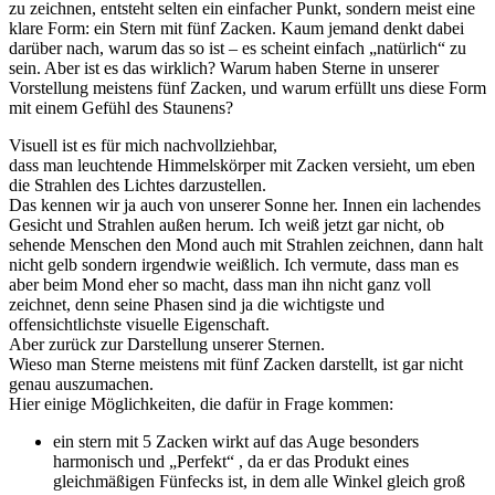
zu zeichnen, entsteht selten ein einfacher Punkt, sondern meist eine
klare Form: ein Stern mit fünf Zacken. Kaum jemand denkt dabei
darüber nach, warum das so ist – es scheint einfach „natürlich“ zu
sein. Aber ist es das wirklich? Warum haben Sterne in unserer
Vorstellung meistens fünf Zacken, und warum erfüllt uns diese Form
mit einem Gefühl des Staunens?
Visuell ist es für mich nachvollziehbar,
dass man leuchtende Himmelskörper mit Zacken versieht, um eben
die Strahlen des Lichtes darzustellen.
Das kennen wir ja auch von unserer Sonne her. Innen ein lachendes
Gesicht und Strahlen außen herum. Ich weiß jetzt gar nicht, ob
sehende Menschen den Mond auch mit Strahlen zeichnen, dann halt
nicht gelb sondern irgendwie weißlich. Ich vermute, dass man es
aber beim Mond eher so macht, dass man ihn nicht ganz voll
zeichnet, denn seine Phasen sind ja die wichtigste und
offensichtlichste visuelle Eigenschaft.
Aber zurück zur Darstellung unserer Sternen.
Wieso man Sterne meistens mit fünf Zacken darstellt, ist gar nicht
genau auszumachen.
Hier einige Möglichkeiten, die dafür in Frage kommen:
ein stern mit 5 Zacken wirkt auf das Auge besonders
harmonisch und „Perfekt“ , da er das Produkt eines
gleichmäßigen Fünfecks ist, in dem alle Winkel gleich groß