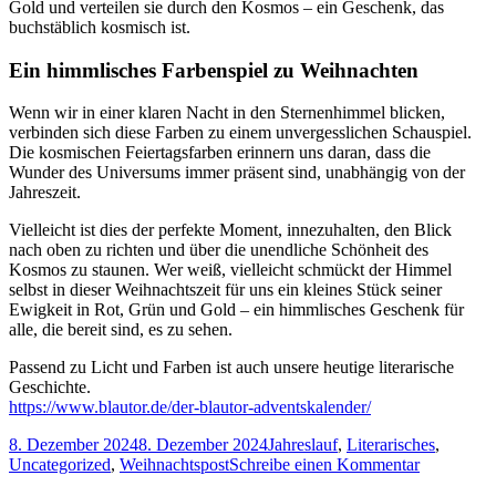
Gold und verteilen sie durch den Kosmos – ein Geschenk, das
buchstäblich kosmisch ist.
Ein himmlisches Farbenspiel zu Weihnachten
Wenn wir in einer klaren Nacht in den Sternenhimmel blicken,
verbinden sich diese Farben zu einem unvergesslichen Schauspiel.
Die kosmischen Feiertagsfarben erinnern uns daran, dass die
Wunder des Universums immer präsent sind, unabhängig von der
Jahreszeit.
Vielleicht ist dies der perfekte Moment, innezuhalten, den Blick
nach oben zu richten und über die unendliche Schönheit des
Kosmos zu staunen. Wer weiß, vielleicht schmückt der Himmel
selbst in dieser Weihnachtszeit für uns ein kleines Stück seiner
Ewigkeit in Rot, Grün und Gold – ein himmlisches Geschenk für
alle, die bereit sind, es zu sehen.
Passend zu Licht und Farben ist auch unsere heutige literarische
Geschichte.
https://www.blautor.de/der-blautor-adventskalender/
Veröffentlicht
Kategorien
8. Dezember 2024
8. Dezember 2024
Jahreslauf
,
Literarisches
,
am
zu
Uncategorized
,
Weihnachtspost
Schreibe einen Kommentar
Türchen