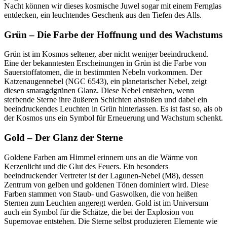
Nacht können wir dieses kosmische Juwel sogar mit einem Fernglas
entdecken, ein leuchtendes Geschenk aus den Tiefen des Alls.
Grün – Die Farbe der Hoffnung und des Wachstums
Grün ist im Kosmos seltener, aber nicht weniger beeindruckend.
Eine der bekanntesten Erscheinungen in Grün ist die Farbe von
Sauerstoffatomen, die in bestimmten Nebeln vorkommen. Der
Katzenaugennebel (NGC 6543), ein planetarischer Nebel, zeigt
diesen smaragdgrünen Glanz. Diese Nebel entstehen, wenn
sterbende Sterne ihre äußeren Schichten abstoßen und dabei ein
beeindruckendes Leuchten in Grün hinterlassen. Es ist fast so, als ob
der Kosmos uns ein Symbol für Erneuerung und Wachstum schenkt.
Gold – Der Glanz der Sterne
Goldene Farben am Himmel erinnern uns an die Wärme von
Kerzenlicht und die Glut des Feuers. Ein besonders
beeindruckender Vertreter ist der Lagunen-Nebel (M8), dessen
Zentrum von gelben und goldenen Tönen dominiert wird. Diese
Farben stammen von Staub- und Gaswolken, die von heißen
Sternen zum Leuchten angeregt werden. Gold ist im Universum
auch ein Symbol für die Schätze, die bei der Explosion von
Supernovae entstehen. Die Sterne selbst produzieren Elemente wie