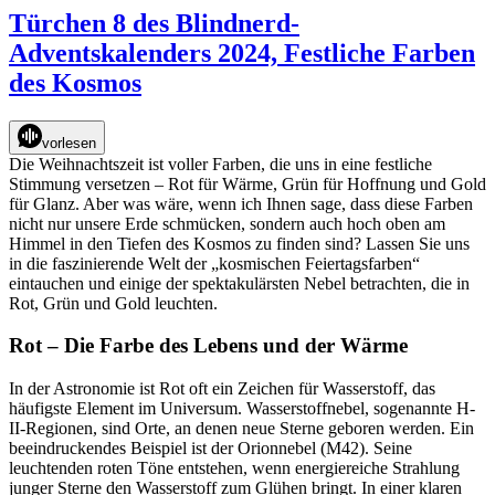
9
Türchen 8 des Blindnerd-
des
Adventskalenders 2024, Festliche Farben
Blindnerd-
Adventskalenders
des Kosmos
–
Wieso
haben
vorlesen
Sterne
Die Weihnachtszeit ist voller Farben, die uns in eine festliche
meistens
Stimmung versetzen – Rot für Wärme, Grün für Hoffnung und Gold
fünf
für Glanz. Aber was wäre, wenn ich Ihnen sage, dass diese Farben
Zacken
nicht nur unsere Erde schmücken, sondern auch hoch oben am
Himmel in den Tiefen des Kosmos zu finden sind? Lassen Sie uns
in die faszinierende Welt der „kosmischen Feiertagsfarben“
eintauchen und einige der spektakulärsten Nebel betrachten, die in
Rot, Grün und Gold leuchten.
Rot – Die Farbe des Lebens und der Wärme
In der Astronomie ist Rot oft ein Zeichen für Wasserstoff, das
häufigste Element im Universum. Wasserstoffnebel, sogenannte H-
II-Regionen, sind Orte, an denen neue Sterne geboren werden. Ein
beeindruckendes Beispiel ist der Orionnebel (M42). Seine
leuchtenden roten Töne entstehen, wenn energiereiche Strahlung
junger Sterne den Wasserstoff zum Glühen bringt. In einer klaren