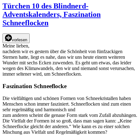
11
Türchen 10 des Blindnerd-
des
Adventskalenders, Faszination
Blindnerd-
Adventskalenders
Schneeflocken
–
Über
das
vorlesen
meiste
Meine lieben,
wissen
nachdem wir es gestern über die Schönheit von fünfzackigen
wir
Sternen hatte, liegt es nahe, dass wir uns heute einem weiteren
am
Wunder mit sechs Ecken zuwenden. Es geht um etwas, das leider
wenigsten
wegen des Klimawandels, den wir und niemand sonst verursachen,
immer seltener wird, um Schneeflocken.
Faszination Schneeflocke
Die vielfältigen und schönen Formen von Schneekristallen haben
Menschen schon immer fasziniert. Schneeflocken sind zum einen
sehr regelmäßig und harmonisch und
zum anderen scheint die genaue Form stark vom Zufall abzuhängen.
Die Vielfalt der Formen ist so groß, dass man sagen kann: „Keine
Schneeflocke gleicht der anderen.“ Wie kann es zu einer solchen
Mischung aus Vielfalt und Regelmäßigkeit kommen?