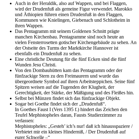
Auch in der Heraldik, also auf Wappen, und bei Flaggen,
wird der Drudenfuß als gemeine Figur verwendet. Marokko
und Äthiopien führen einen Drudenfuß in den Flaggen,
Kommunen wie Knielingen, Giebenach und Schlotheim in
ihren Wappen.
Das Pentagramm mit seinem Goldenen Schnitt prägte
manchen Kirchenbau. Pentagramme sind noch heute an
vielen Fensterrosetten gotischer Kirchengebäude zu sehen. An
der Ostseite des Turms der Marktkirche Hannover ist
ebenfalls ein Drudenfuß zu sehen.
Eine christliche Deutung für die fünf Ecken sind die fünf
Wunden Jesu Christi.
Von den Dombauhütten kam das Pentagramm oder der
fünfzackige Stern zu den Freimaurern und wurde das
übergeordnete Symbol auf ihren Arbeitsteppichen. Seine fünf
Spitzen weisen auf die Tugenden der Klugheit, der
Gerechtigkeit, der Stärke, der Mäßigung und des Fleißes hin.
Selbst bei Münzen findet sich das fünfzackige Objekt.
Sogar bei Goethe findet sich der „Drudenfuß“.
In Goethes Faust I (Vers 1395 f.) hindert das Zeichen den
Teufel Mephistopheles daran, Fausts Studierzimmer zu
verlassen:
Mephistopheles: „Gesteh’ ich’s nur! daß ich hinausspaziere /
Verbietet mir ein kleines Hinderniß, / Der Drudenfuß auf
eurer Schwelle –“