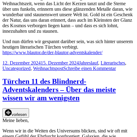
Weihnachtszeit, wenn das Licht der Kerzen tanzt und die Sterne
über uns funkeln, erinnern uns diese glänzenden Metalle daran, wie
wunderbar und staunenswert unsere Welt ist. Gold ist ein Geschenk
der Natur, das uns daran erinnert, dass auch im Kleinsten der Glanz
des Kosmos verborgen liegen kann – und dass es sich lohnt,
innezuhalten und zu staunen.
Und nun dürfen wir gespannt darüber sein, was sich hinter unserem
heutigen literarischen Türchen verbirgt.
https://www.blautor.de/der-blautor-adventskalender/
Veröffentlicht
Kategorien
12. Dezember 2024
15. Dezember 2024
Jahreslauf
,
Literarisches
,
am
zu
Uncategorized
,
Weihnachtspost
Schreibe einen Kommentar
Türchen
12
Türchen 11 des Blindnerd-
des
Adventskalenders – Über das meiste
Blindnerd-
Adventska
wissen wir am wenigsten
–
Weihnachtl
Glanz
vorlesen
Meine lieben,
Wenn wir in die Weiten des Universums blicken, sind wir oft mit
einem Gefühl der Ehrfurcht konfrontiert. Galaxien, die wie