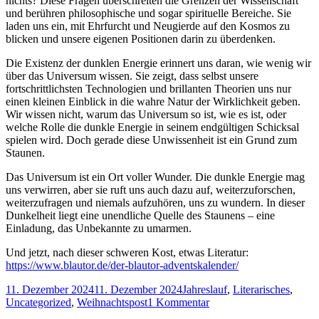
nichts? Diese Fragen überschreiten die Grenzen der Wissenschaft
und berühren philosophische und sogar spirituelle Bereiche. Sie
laden uns ein, mit Ehrfurcht und Neugierde auf den Kosmos zu
blicken und unsere eigenen Positionen darin zu überdenken.
Die Existenz der dunklen Energie erinnert uns daran, wie wenig wir
über das Universum wissen. Sie zeigt, dass selbst unsere
fortschrittlichsten Technologien und brillanten Theorien uns nur
einen kleinen Einblick in die wahre Natur der Wirklichkeit geben.
Wir wissen nicht, warum das Universum so ist, wie es ist, oder
welche Rolle die dunkle Energie in seinem endgültigen Schicksal
spielen wird. Doch gerade diese Unwissenheit ist ein Grund zum
Staunen.
Das Universum ist ein Ort voller Wunder. Die dunkle Energie mag
uns verwirren, aber sie ruft uns auch dazu auf, weiterzuforschen,
weiterzufragen und niemals aufzuhören, uns zu wundern. In dieser
Dunkelheit liegt eine unendliche Quelle des Staunens – eine
Einladung, das Unbekannte zu umarmen.
Und jetzt, nach dieser schweren Kost, etwas Literatur:
https://www.blautor.de/der-blautor-adventskalender/
Veröffentlicht
Kategorien
11. Dezember 2024
11. Dezember 2024
Jahreslauf
,
Literarisches
,
am
zu
Uncategorized
,
Weihnachtspost
1 Kommentar
Türchen