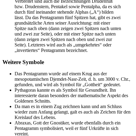
Verbreitet sind auch die Bezeichnungen Drudenfuß
bzw. Drudenstern, Pentakel sowie Pentalpha, da es sich
durch fünf ineinander stehende Alphas („Α“) bilden
lässt. Da das Pentagramm fünf Spitzen hat, gibt es zwei
grundsätzliche Arten seiner Ausrichtung: mit einer
Spitze nach oben (dann zeigen zwei Spitzen nach unten
und zwei zur Seite), oder mit einer Spitze nach unten
(dann zeigen zwei Spitzen nach oben und zwei zur
Seite). Letzteres wird auch als „umgekehrtes“ oder
„invertiertes“ Pentagramm bezeichnet.
Weitere Symbole
Das Pentagramm wurde auf einem Krug aus der
mesopotamischen Djemdet-Nasr-Zeit, d. h. um 3000 v. Chr.,
gefunden, und wird als Symbol für „Gottheit“ gedeutet.
Pythagoras kannte es als Symbol für Gesundheit. Ihn
interessierte daran besonders der mathematische Aspekt des
Goldenen Schnitts.
Da man es in einem Zug zeichnen kann und am Schluss
wieder zum Anfang gelangt, galt es auch als Zeichen für den
Kreislauf des Lebens.
Abraxas, Gott der Gnostiker, wurde ebenfalls durch ein
Pentagramm symbolisiert, weil er fünf Urkräfte in sich
vereint.