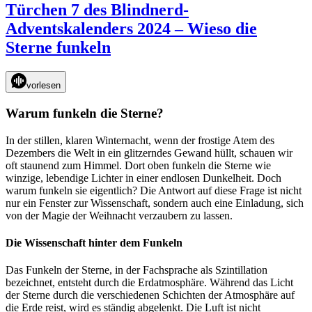
8
Türchen 7 des Blindnerd-
des
Adventskalenders 2024 – Wieso die
Blindnerd-
Adventska
Sterne funkeln
2024,
Festliche
Farben
vorlesen
des
Kosmos
Warum funkeln die Sterne?
In der stillen, klaren Winternacht, wenn der frostige Atem des
Dezembers die Welt in ein glitzerndes Gewand hüllt, schauen wir
oft staunend zum Himmel. Dort oben funkeln die Sterne wie
winzige, lebendige Lichter in einer endlosen Dunkelheit. Doch
warum funkeln sie eigentlich? Die Antwort auf diese Frage ist nicht
nur ein Fenster zur Wissenschaft, sondern auch eine Einladung, sich
von der Magie der Weihnacht verzaubern zu lassen.
Die Wissenschaft hinter dem Funkeln
Das Funkeln der Sterne, in der Fachsprache als Szintillation
bezeichnet, entsteht durch die Erdatmosphäre. Während das Licht
der Sterne durch die verschiedenen Schichten der Atmosphäre auf
die Erde reist, wird es ständig abgelenkt. Die Luft ist nicht