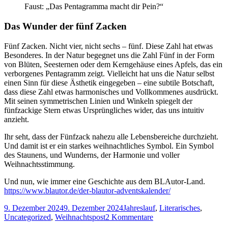
Faust: „Das Pentagramma macht dir Pein?“
Das Wunder der fünf Zacken
Fünf Zacken. Nicht vier, nicht sechs – fünf. Diese Zahl hat etwas
Besonderes. In der Natur begegnet uns die Zahl Fünf in der Form
von Blüten, Seesternen oder dem Kerngehäuse eines Apfels, das ein
verborgenes Pentagramm zeigt. Vielleicht hat uns die Natur selbst
einen Sinn für diese Ästhetik eingegeben – eine subtile Botschaft,
dass diese Zahl etwas harmonisches und Vollkommenes ausdrückt.
Mit seinen symmetrischen Linien und Winkeln spiegelt der
fünfzackige Stern etwas Ursprüngliches wider, das uns intuitiv
anzieht.
Ihr seht, dass der Fünfzack nahezu alle Lebensbereiche durchzieht.
Und damit ist er ein starkes weihnachtliches Symbol. Ein Symbol
des Staunens, und Wunderns, der Harmonie und voller
Weihnachtsstimmung.
Und nun, wie immer eine Geschichte aus dem BLAutor-Land.
https://www.blautor.de/der-blautor-adventskalender/
Veröffentlicht
Kategorien
9. Dezember 2024
9. Dezember 2024
Jahreslauf
,
Literarisches
,
am
zu
Uncategorized
,
Weihnachtspost
2 Kommentare
Türchen