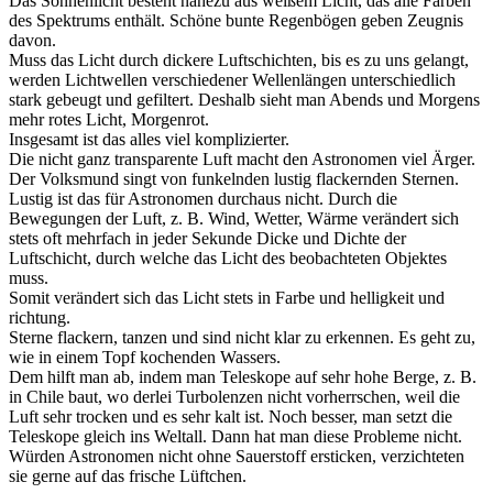
Das Sonnenlicht besteht nahezu aus weißem Licht, das alle Farben
des Spektrums enthält. Schöne bunte Regenbögen geben Zeugnis
davon.
Muss das Licht durch dickere Luftschichten, bis es zu uns gelangt,
werden Lichtwellen verschiedener Wellenlängen unterschiedlich
stark gebeugt und gefiltert. Deshalb sieht man Abends und Morgens
mehr rotes Licht, Morgenrot.
Insgesamt ist das alles viel komplizierter.
Die nicht ganz transparente Luft macht den Astronomen viel Ärger.
Der Volksmund singt von funkelnden lustig flackernden Sternen.
Lustig ist das für Astronomen durchaus nicht. Durch die
Bewegungen der Luft, z. B. Wind, Wetter, Wärme verändert sich
stets oft mehrfach in jeder Sekunde Dicke und Dichte der
Luftschicht, durch welche das Licht des beobachteten Objektes
muss.
Somit verändert sich das Licht stets in Farbe und helligkeit und
richtung.
Sterne flackern, tanzen und sind nicht klar zu erkennen. Es geht zu,
wie in einem Topf kochenden Wassers.
Dem hilft man ab, indem man Teleskope auf sehr hohe Berge, z. B.
in Chile baut, wo derlei Turbolenzen nicht vorherrschen, weil die
Luft sehr trocken und es sehr kalt ist. Noch besser, man setzt die
Teleskope gleich ins Weltall. Dann hat man diese Probleme nicht.
Würden Astronomen nicht ohne Sauerstoff ersticken, verzichteten
sie gerne auf das frische Lüftchen.