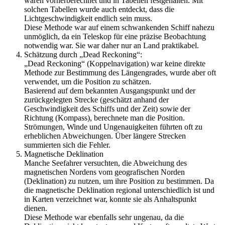
waren vorherberechnet und in Tabellen festgehalten. Mit
solchen Tabellen wurde auch entdeckt, dass die
Lichtgeschwindigkeit endlich sein muss.
Diese Methode war auf einem schwankenden Schiff nahezu
unmöglich, da ein Teleskop für eine präzise Beobachtung
notwendig war. Sie war daher nur an Land praktikabel.
Schätzung durch „Dead Reckoning“:
„Dead Reckoning“ (Koppelnavigation) war keine direkte
Methode zur Bestimmung des Längengrades, wurde aber oft
verwendet, um die Position zu schätzen.
Basierend auf dem bekannten Ausgangspunkt und der
zurückgelegten Strecke (geschätzt anhand der
Geschwindigkeit des Schiffs und der Zeit) sowie der
Richtung (Kompass), berechnete man die Position.
Strömungen, Winde und Ungenauigkeiten führten oft zu
erheblichen Abweichungen. Über längere Strecken
summierten sich die Fehler.
Magnetische Deklination
Manche Seefahrer versuchten, die Abweichung des
magnetischen Nordens vom geografischen Norden
(Deklination) zu nutzen, um ihre Position zu bestimmen. Da
die magnetische Deklination regional unterschiedlich ist und
in Karten verzeichnet war, konnte sie als Anhaltspunkt
dienen.
Diese Methode war ebenfalls sehr ungenau, da die