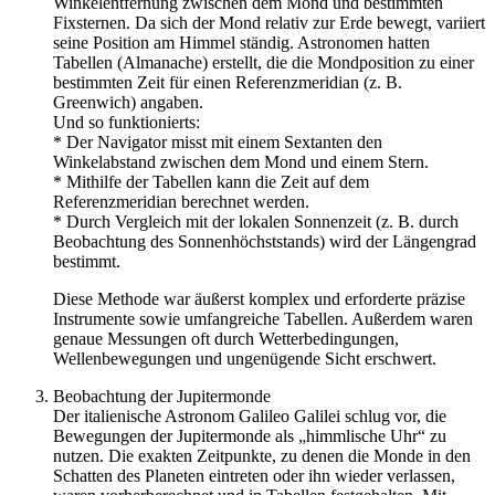
Winkelentfernung zwischen dem Mond und bestimmten
Fixsternen. Da sich der Mond relativ zur Erde bewegt, variiert
seine Position am Himmel ständig. Astronomen hatten
Tabellen (Almanache) erstellt, die die Mondposition zu einer
bestimmten Zeit für einen Referenzmeridian (z. B.
Greenwich) angaben.
Und so funktionierts:
* Der Navigator misst mit einem Sextanten den
Winkelabstand zwischen dem Mond und einem Stern.
* Mithilfe der Tabellen kann die Zeit auf dem
Referenzmeridian berechnet werden.
* Durch Vergleich mit der lokalen Sonnenzeit (z. B. durch
Beobachtung des Sonnenhöchststands) wird der Längengrad
bestimmt.
Diese Methode war äußerst komplex und erforderte präzise
Instrumente sowie umfangreiche Tabellen. Außerdem waren
genaue Messungen oft durch Wetterbedingungen,
Wellenbewegungen und ungenügende Sicht erschwert.
Beobachtung der Jupitermonde
Der italienische Astronom Galileo Galilei schlug vor, die
Bewegungen der Jupitermonde als „himmlische Uhr“ zu
nutzen. Die exakten Zeitpunkte, zu denen die Monde in den
Schatten des Planeten eintreten oder ihn wieder verlassen,