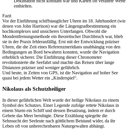
Deklination nicht konstant war und Karten oft veraltete Werte
enthielten.
Fazit
Vor der Einführung schiffstauglicher Uhren im 18. Jahrhundert (wie
denen von John Harrison) war die Längengradbestimmung ein
hochkomplexes und unsicheres Unterfangen. Obwohl die
Mondentfernungsmethode ein theoretischer Durchbruch war, blieb
sie in der Praxis fehleranfällig. Erst mit der Entwicklung präziser
Uhren, die die Zeit eines Referenzmeridians unabhängig von den
Bedingungen an Bord bewahren konnten, wurde die Navigation
erheblich sicherer. Die Einführung dieser Chronometer
revolutionierte die Seefahrt und machte das Reisen über lange
Distanzen präziser und weniger gefährlich.
Und heute, in Zeiten von GPS, ist die Navigation auf hoher See
quasi bei jedem Wetter ein „Kinderspiel“.
Nikolaus als Schutzheiliger
In dieser gefährlichen Welt wurde der heilige Nikolaus zu einem
Symbol des Schutzes. Einer Legende zufolge rettete Nikolaus in
einem Sturm ein Schiff und dessen Besatzung, indem er durch
Gebete das Meer beruhigte. Diese Erzählung spiegelte die
Sehnsucht der Seeleute nach göttlichem Beistand wider, da ihr
Leben oft von unberechenbaren Naturgewalten abhängt.