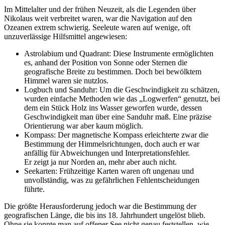
Im Mittelalter und der frühen Neuzeit, als die Legenden über
Nikolaus weit verbreitet waren, war die Navigation auf den
Ozeanen extrem schwierig. Seeleute waren auf wenige, oft
unzuverlässige Hilfsmittel angewiesen:
Astrolabium und Quadrant: Diese Instrumente ermöglichten
es, anhand der Position von Sonne oder Sternen die
geografische Breite zu bestimmen. Doch bei bewölktem
Himmel waren sie nutzlos.
Logbuch und Sanduhr: Um die Geschwindigkeit zu schätzen,
wurden einfache Methoden wie das „Logwerfen“ genutzt, bei
dem ein Stück Holz ins Wasser geworfen wurde, dessen
Geschwindigkeit man über eine Sanduhr maß. Eine präzise
Orientierung war aber kaum möglich.
Kompass: Der magnetische Kompass erleichterte zwar die
Bestimmung der Himmelsrichtungen, doch auch er war
anfällig für Abweichungen und Interpretationsfehler.
Er zeigt ja nur Norden an, mehr aber auch nicht.
Seekarten: Frühzeitige Karten waren oft ungenau und
unvollständig, was zu gefährlichen Fehlentscheidungen
führte.
Die größte Herausforderung jedoch war die Bestimmung der
geografischen Länge, die bis ins 18. Jahrhundert ungelöst blieb.
Ohne sie konnte man auf offener See nicht genau feststellen, wie