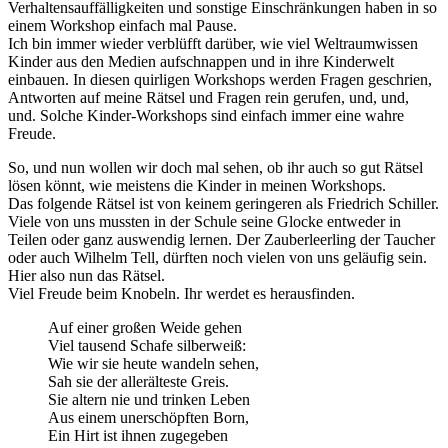
Verhaltensauffälligkeiten und sonstige Einschränkungen haben in so
einem Workshop einfach mal Pause.
Ich bin immer wieder verblüfft darüber, wie viel Weltraumwissen
Kinder aus den Medien aufschnappen und in ihre Kinderwelt
einbauen. In diesen quirligen Workshops werden Fragen geschrien,
Antworten auf meine Rätsel und Fragen rein gerufen, und, und,
und. Solche Kinder-Workshops sind einfach immer eine wahre
Freude.
So, und nun wollen wir doch mal sehen, ob ihr auch so gut Rätsel
lösen könnt, wie meistens die Kinder in meinen Workshops.
Das folgende Rätsel ist von keinem geringeren als Friedrich Schiller.
Viele von uns mussten in der Schule seine Glocke entweder in
Teilen oder ganz auswendig lernen. Der Zauberleerling der Taucher
oder auch Wilhelm Tell, dürften noch vielen von uns geläufig sein.
Hier also nun das Rätsel.
Viel Freude beim Knobeln. Ihr werdet es herausfinden.
Auf einer großen Weide gehen
Viel tausend Schafe silberweiß:
Wie wir sie heute wandeln sehen,
Sah sie der allerälteste Greis.
Sie altern nie und trinken Leben
Aus einem unerschöpften Born,
Ein Hirt ist ihnen zugegeben