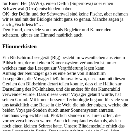
für Einen Hei (JAWS), einen Delfin (Supernova) oder einen
Schwertwal (Orca) entschieden haben.
OK, der Delfin und der Schwertwal sind keine Fische, aber nehmen
wir es mal mit der Biologie nicht ganz so genau. Manche sagen ja
auch „Fischfleisch“…
Den Hund, den viele von uns als Begleiter und Kameraden
schätzen, gibt es am Himmel natürlich auch.
Flimmerkisten
Ein Bildschirm-Lesegerät (Blg) besteht im wesentlichen aus einem
Bildschirm, der mit einem Kamerasystem verbunden ist, unter
welches man das Lesegut zur Vergrößerung legen kann.
Anfang der Neunziger gab es eine Serie von Bildschirm-
Lesegeräten, die Voyager hieß. Innovativ war, dass man mit diesen
Geräten den Bildschirm derart teilen konnte, dass eine Hälfte zur
Darstellung des PC-Inhaltes, und die andere für das Kamerabild
verwendet wurde. Dass dieses Gerät Voyager getauft wurde, hat
seinen Grund. Mit immer besserer Technologie begann für viele von
uns tatsächlich eine Reise in die Welt, die mit derjenigen, welche die
beiden Voyager-Sonden durch unser Sonnensystem antraten,
durchaus vergleichbar ist. Plötzlich standen uns Türen offen, die
vorher verschlossen waren. Auch ich empfand es damals, als ich
noch einen kleinen Sehrest hatte. Unsere Blindenschule erhielt das