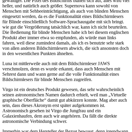
gewaltiger. Die Pixel des Bildschirms blähen sich auf, alles wird viel
heller, und natürlich auch größer. Supernova kann sowohl von
Menschen mit Sehbeeinträchtigung, als auch von blinden Menschen
eingesetzt werden, da es die Funktionalität eines Bildschirmlesers
für Blinde einschließlich Software-Sprachausgabe mit sich bringt.
wie gut die Vergrößerung tatsächlich war, kann ich nicht beurteilen.
Die Bedienung für blinde Menschen habe ich bei diesem englischen
Produkt aber immer etwa so empfunden, als würde man links
fahren, weil diese zumindest damals, als ich es benutzte sehr stark
von allen anderen Bildschirmlesern abwich, die sich ansonsten doch
in den wesentlichen Punkten ähnelten.
Luna ist mittlerweile auch mit dem Bildschirmleser JAWS
verschmolzen, denn es wurde erkannt, dass auch Menschen mit
Sehrest dann und wann gerne auf die volle Funktionalität eines
Bildschirmlesers für blinde Menschen zugreifen.
Virgo ist ein deutsches Produkt gewesen, das sehr wahrscheinlich
seinen astronomischen Namen dadurch erhielt, weil man „Virtuelle
graphische Oberfläche“ damit gut abkürzen konnte. Mag aber auch
sein, dass dieses Akronym erst später aufgekommen ist.
Astronomisch gesehen ist Virgo die Jungfrau und ein
Galaxienhaufen, dem auch wir angehören. Da fällt die direkte
astronomische Verbindung schwer.
Immerhin war dem Hersteller der Bezug bewusst, denn irgendwann