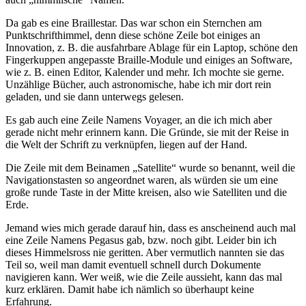
Da gab es eine Braillestar. Das war schon ein Sternchen am
Punktschrifthimmel, denn diese schöne Zeile bot einiges an
Innovation, z. B. die ausfahrbare Ablage für ein Laptop, schöne den
Fingerkuppen angepasste Braille-Module und einiges an Software,
wie z. B. einen Editor, Kalender und mehr. Ich mochte sie gerne.
Unzählige Bücher, auch astronomische, habe ich mir dort rein
geladen, und sie dann unterwegs gelesen.
Es gab auch eine Zeile Namens Voyager, an die ich mich aber
gerade nicht mehr erinnern kann. Die Gründe, sie mit der Reise in
die Welt der Schrift zu verknüpfen, liegen auf der Hand.
Die Zeile mit dem Beinamen „Satellite“ wurde so benannt, weil die
Navigationstasten so angeordnet waren, als würden sie um eine
große runde Taste in der Mitte kreisen, also wie Satelliten und die
Erde.
Jemand wies mich gerade darauf hin, dass es anscheinend auch mal
eine Zeile Namens Pegasus gab, bzw. noch gibt. Leider bin ich
dieses Himmelsross nie geritten. Aber vermutlich nannten sie das
Teil so, weil man damit eventuell schnell durch Dokumente
navigieren kann. Wer weiß, wie die Zeile aussieht, kann das mal
kurz erklären. Damit habe ich nämlich so überhaupt keine
Erfahrung.