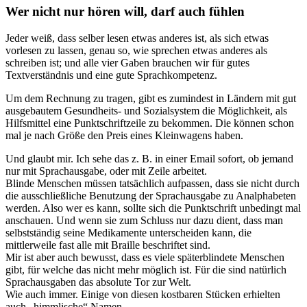
Wer nicht nur hören will, darf auch fühlen
Jeder weiß, dass selber lesen etwas anderes ist, als sich etwas
vorlesen zu lassen, genau so, wie sprechen etwas anderes als
schreiben ist; und alle vier Gaben brauchen wir für gutes
Textverständnis und eine gute Sprachkompetenz.
Um dem Rechnung zu tragen, gibt es zumindest in Ländern mit gut
ausgebautem Gesundheits- und Sozialsystem die Möglichkeit, als
Hilfsmittel eine Punktschriftzeile zu bekommen. Die können schon
mal je nach Größe den Preis eines Kleinwagens haben.
Und glaubt mir. Ich sehe das z. B. in einer Email sofort, ob jemand
nur mit Sprachausgabe, oder mit Zeile arbeitet.
Blinde Menschen müssen tatsächlich aufpassen, dass sie nicht durch
die ausschließliche Benutzung der Sprachausgabe zu Analphabeten
werden. Also wer es kann, sollte sich die Punktschrift unbedingt mal
anschauen. Und wenn sie zum Schluss nur dazu dient, dass man
selbstständig seine Medikamente unterscheiden kann, die
mittlerweile fast alle mit Braille beschriftet sind.
Mir ist aber auch bewusst, dass es viele späterblindete Menschen
gibt, für welche das nicht mehr möglich ist. Für die sind natürlich
Sprachausgaben das absolute Tor zur Welt.
Wie auch immer. Einige von diesen kostbaren Stücken erhielten
auch „himmlische“ Namen.