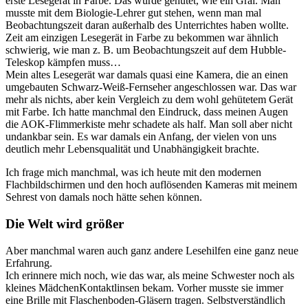
erste Lesegerät in Farbe. Das wurde gehütet, wie ein Gral. Man
musste mit dem Biologie-Lehrer gut stehen, wenn man mal
Beobachtungszeit daran außerhalb des Unterrichtes haben wollte.
Zeit am einzigen Lesegerät in Farbe zu bekommen war ähnlich
schwierig, wie man z. B. um Beobachtungszeit auf dem Hubble-
Teleskop kämpfen muss…
Mein altes Lesegerät war damals quasi eine Kamera, die an einen
umgebauten Schwarz-Weiß-Fernseher angeschlossen war. Das war
mehr als nichts, aber kein Vergleich zu dem wohl gehütetem Gerät
mit Farbe. Ich hatte manchmal den Eindruck, dass meinen Augen
die AOK-Flimmerkiste mehr schadete als half. Man soll aber nicht
undankbar sein. Es war damals ein Anfang, der vielen von uns
deutlich mehr Lebensqualität und Unabhängigkeit brachte.
Ich frage mich manchmal, was ich heute mit den modernen
Flachbildschirmen und den hoch auflösenden Kameras mit meinem
Sehrest von damals noch hätte sehen können.
Die Welt wird größer
Aber manchmal waren auch ganz andere Lesehilfen eine ganz neue
Erfahrung.
Ich erinnere mich noch, wie das war, als meine Schwester noch als
kleines MädchenKontaktlinsen bekam. Vorher musste sie immer
eine Brille mit Flaschenboden-Gläsern tragen. Selbstverständlich