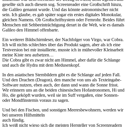
gesellte sich auch diesem sog. Screenreader eine Großschrift hinzu,
die Galileo genannt wurde. Und das könnte astronomischer nicht
sein. Ich glaube, es gab später sogar ein erstes digitales Monokular,
gleichen Namens. Ob Großschriftsystem oder Fernrohr. Beides führt
Menschen mit Sehbeeinträchtigung derart in die Welt, wie es damals
Galileo den Himmel offenbarte.
Ein weiterer Bildschirmleser, der Nachfolger von Virgo, war Cobra.
Ich will nichts schlechtes über das Produkt sagen, aber als ich eine
Testversion bei mir installierte, musste ich in mühevoller Kleinarbeit
meine Kiste neu aufsetzen…
Die Cobra gibt es zwar nicht am Himmel, aber dafür die Schlange
und auch die Hydra mit dem Medusenkopf.
In den asiatischen Sternbildern gibt es die Schlange auf jeden Fall.
Und den Drachen (Dragon), den manche von uns als Texteingabe-
Software nutzen, eben auch, der dann und wann die Sonne frisst.
Wir erinnern uns an die beiden chinesischen Hofastronomen, Hi und
Ho, die geköpft wurden, weil sie im Suff vergaßen, eine Sonnen-
oder Mondfinsternis voraus zu sagen.
Und bei den Fischen, und sonstigen Meeresbewohnern, werden wir
bei unseren Hilfsmitteln
auch fündig.
Ich weiß nicht wieso sich die meisten Hersteller von Screenreadern