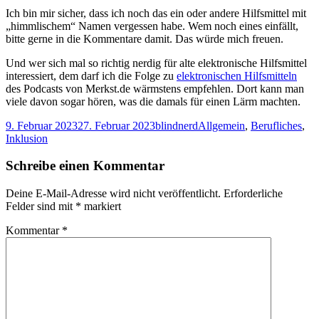
Ich bin mir sicher, dass ich noch das ein oder andere Hilfsmittel mit
„himmlischem“ Namen vergessen habe. Wem noch eines einfällt,
bitte gerne in die Kommentare damit. Das würde mich freuen.
Und wer sich mal so richtig nerdig für alte elektronische Hilfsmittel
interessiert, dem darf ich die Folge zu
elektronischen Hilfsmitteln
des Podcasts von Merkst.de wärmstens empfehlen. Dort kann man
viele davon sogar hören, was die damals für einen Lärm machten.
Veröffentlicht
Autor
Kategorien
9. Februar 2023
27. Februar 2023
blindnerd
Allgemein
,
Berufliches
,
am
Inklusion
Schreibe einen Kommentar
Deine E-Mail-Adresse wird nicht veröffentlicht.
Erforderliche
Felder sind mit
*
markiert
Kommentar
*