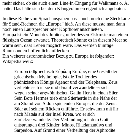
mehr sicher, ob sie auch einen Line-In-Eingang für Walkmans o. Ä.
hatte. Das hätte sich bei dem Klangvolumen eigentlich angeboten.
In diese Reihe von Sprachausgaben passt auch noch eine Steckkarte
für Stand-Rechner, die „Europa“ hieß. An diese musste man dann
noch einen Lautsprecher oder Kopfhörer anschließen.
Europa ist ein Mond des Jupiters, unter dessen Eiskruste man einen
flüssigen Ozean erwartet. Theoretisch könnte es in diesem Meer so
warm sein, dass Leben möglich wäre. Das werden künftige
Raumsonden hoffentlich aufdecken.
Ein weiterer astronomischer Bezug zu Europa ist folgender:
Wikipedia weiß:
Europa (altgriechisch Εὐρώπη Eurṓpē; eine Gestalt der
griechischen Mythologie, ist die Tochter des
phönizischen Königs Agenor und der Telephassa. Zeus
verliebte sich in sie und darauf verwandelte er sich
wegen seiner argwöhnischen Gattin Hera in einen Stier.
Sein Bote Hermes trieb eine Stierherde in die Nähe der
am Strand von Sidon spielenden Europa, die der Zeus-
Stier auf seinem Rücken entführte. Er schwamm mit ihr
nach Matala auf der Insel Kreta, wo er sich
zurückverwandelte. Der Verbindung mit dem Gott
entsprangen drei Kinder: Minos, Rhadamanthys und
Sarpedon. Auf Grund einer Verheißung der Aphrodite