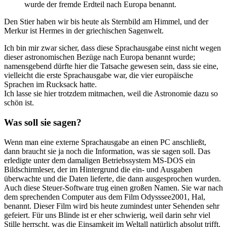
wurde der fremde Erdteil nach Europa benannt.
Den Stier haben wir bis heute als Sternbild am Himmel, und der
Merkur ist Hermes in der griechischen Sagenwelt.
Ich bin mir zwar sicher, dass diese Sprachausgabe einst nicht wegen
dieser astronomischen Bezüge nach Europa benannt wurde;
namensgebend dürfte hier die Tatsache gewesen sein, dass sie eine,
vielleicht die erste Sprachausgabe war, die vier europäische
Sprachen im Rucksack hatte.
Ich lasse sie hier trotzdem mitmachen, weil die Astronomie dazu so
schön ist.
Was soll sie sagen?
Wenn man eine externe Sprachausgabe an einen PC anschließt,
dann braucht sie ja noch die Information, was sie sagen soll. Das
erledigte unter dem damaligen Betriebssystem MS-DOS ein
Bildschirmleser, der im Hintergrund die ein- und Ausgaben
überwachte und die Daten lieferte, die dann ausgesprochen wurden.
Auch diese Steuer-Software trug einen großen Namen. Sie war nach
dem sprechenden Computer aus dem Film Odysssee2001, Hal,
benannt. Dieser Film wird bis heute zumindest unter Sehenden sehr
gefeiert. Für uns Blinde ist er eher schwierig, weil darin sehr viel
Stille herrscht, was die Einsamkeit im Weltall natürlich absolut trifft.