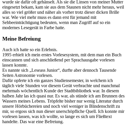
wurde sie dafür oft gehänselt. Als sie die Linsen von meiner Mutter
eingesetzt bekam, kam sie aus dem Staunen nicht mehr heraus, weil
alles so viel größer und näher als vorher trotz dieser dicken Brille
war. Wie viel mehr muss es dann erst für jemand mit
Sehbeeinträchtigung bedeuten, wenn man Zugriff auf so ein
modernes Lesegerät in Farbe hatte.
Meine Befreiung
Auch ich hatte so ein Erlebnis.
1995 erhielt ich mein erstes Vorlesesystem, mit dem man ein Buch
einscannen und sich anschließend per Sprachausgabe vorlesen
lassen konnte.
Es nannte sich „Leseass Junior“, durfte aber dennoch Tausende
Seiten Astronomie vorlesen.
Dafür opferte ich ein ganzes Studiensemester, in welchem ich
täglich viele Stunden vor diesem Gerät verbrachte und manchmal
mehrmals wöchentlich Kunde der Stadtbibliothek war. In diesem
halben Jahr las ich quasi nur. Es war, als stünde ich am Brunnen des
Wassers meines Lebens. Tröpfelte bisher nur wenig Literatur durch
unsere Hörbüchereien und noch viel weniger in Blindenschrift zu
mir, so ergoss sich nun dieser unerschöpfliche Quell. Ich konnte mir
vorlesen lassen, was ich wollte, so lange es sich um Fließtext
handelte. Das war eine Befreiung.