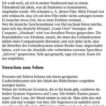
Ich weiß noch, als ich in meiner Studienzeit mal zu einem
Filmeabend mit allem, was da Studenten so konsumieren,
eingeladen wurde. Wir schauten u. A. diesen Film. Mein Freund war
sehr enttäuscht, dass ich mit dem Film leider nichts anfangen konnte.
Er brauchte etwas Zeit, bis er mein Problem verstand…
Wer die deutsche Synchronstimme von Hal nochmal hören möchte,
kann sich das deutsche Hörspiel „Game Over“ besorgen. der
Computer „Abraham“ wird von derselben Person gesprochen. Die
Reproduktion von Abraham, ismael, der dann das Gebäudesystem
mittels eines Computerspiels überninnt, und sich dafür rächt, dass
die Betreiber des Gebäudesystems seinen Bruder Isaac abgeschaltet
haben, wird von der ebenfalls sehr verbreiteten externen Sprachbox
„Infovox“ gesprochen. Sehr gut gemacht, sage ich euch. Kann ich
nur empfehlen.
Sternchen zum Sehen
Personen mit Sehrest können mit einem geeigneten
Großschriftsystem sich den Inhalt des Bildschirmes vergrößert
anzeigen lassen.
Neben der Software Zoomtext, die es bis heute gibt, existieren die
beiden Systeme Supernova und Luna. Die beiden Namen passen
super. Denn Luna, der Mond nimmt zu und ab. Man sieht also mal
mehr und mal weniger von ihm. Die Supernova ist natürlich noch