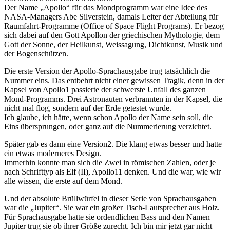
Der Name „Apollo“ für das Mondprogramm war eine Idee des
NASA-Managers Abe Silverstein, damals Leiter der Abteilung für
Raumfahrt-Programme (Office of Space Flight Programs). Er bezog
sich dabei auf den Gott Apollon der griechischen Mythologie, dem
Gott der Sonne, der Heilkunst, Weissagung, Dichtkunst, Musik und
der Bogenschützen.
Die erste Version der Apollo-Sprachausgabe trug tatsächlich die
Nummer eins. Das entbehrt nicht einer gewissen Tragik, denn in der
Kapsel von Apollo1 passierte der schwerste Unfall des ganzen
Mond-Programms. Drei Astronauten verbrannten in der Kapsel, die
nicht mal flog, sondern auf der Erde getestet wurde.
Ich glaube, ich hätte, wenn schon Apollo der Name sein soll, die
Eins übersprungen, oder ganz auf die Nummerierung verzichtet.
Später gab es dann eine Version2. Die klang etwas besser und hatte
ein etwas moderneres Design.
Immerhin konnte man sich die Zwei in römischen Zahlen, oder je
nach Schrifttyp als Elf (II), Apollo11 denken. Und die war, wie wir
alle wissen, die erste auf dem Mond.
Und der absolute Brüllwürfel in dieser Serie von Sprachausgaben
war die „Jupiter“. Sie war ein großer Tisch-Lautsprecher aus Holz.
Für Sprachausgabe hatte sie ordendlichen Bass und den Namen
Jupiter trug sie ob ihrer Größe zurecht. Ich bin mir jetzt gar nicht