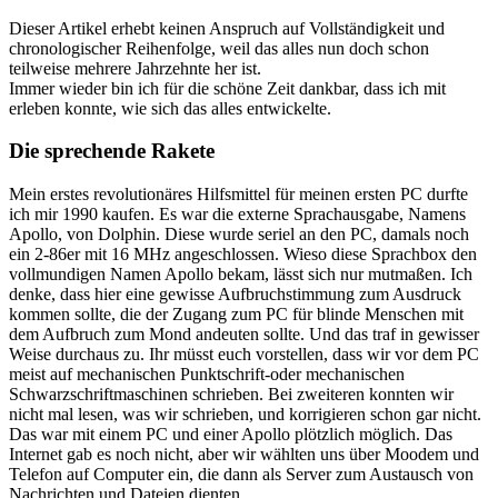
Dieser Artikel erhebt keinen Anspruch auf Vollständigkeit und
chronologischer Reihenfolge, weil das alles nun doch schon
teilweise mehrere Jahrzehnte her ist.
Immer wieder bin ich für die schöne Zeit dankbar, dass ich mit
erleben konnte, wie sich das alles entwickelte.
Die sprechende Rakete
Mein erstes revolutionäres Hilfsmittel für meinen ersten PC durfte
ich mir 1990 kaufen. Es war die externe Sprachausgabe, Namens
Apollo, von Dolphin. Diese wurde seriel an den PC, damals noch
ein 2-86er mit 16 MHz angeschlossen. Wieso diese Sprachbox den
vollmundigen Namen Apollo bekam, lässt sich nur mutmaßen. Ich
denke, dass hier eine gewisse Aufbruchstimmung zum Ausdruck
kommen sollte, die der Zugang zum PC für blinde Menschen mit
dem Aufbruch zum Mond andeuten sollte. Und das traf in gewisser
Weise durchaus zu. Ihr müsst euch vorstellen, dass wir vor dem PC
meist auf mechanischen Punktschrift-oder mechanischen
Schwarzschriftmaschinen schrieben. Bei zweiteren konnten wir
nicht mal lesen, was wir schrieben, und korrigieren schon gar nicht.
Das war mit einem PC und einer Apollo plötzlich möglich. Das
Internet gab es noch nicht, aber wir wählten uns über Moodem und
Telefon auf Computer ein, die dann als Server zum Austausch von
Nachrichten und Dateien dienten.