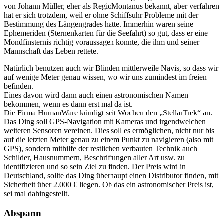
von Johann Müller, eher als RegioMontanus bekannt, aber verfahren
hat er sich trotzdem, weil er ohne Schiffsuhr Probleme mit der
Bestimmung des Längengrades hatte. Immerhin waren seine
Ephemeriden (Sternenkarten für die Seefahrt) so gut, dass er eine
Mondfinsternis richtig voraussagen konnte, die ihm und seiner
Mannschaft das Leben rettete.
Natürlich benutzen auch wir Blinden mittlerweile Navis, so dass wir
auf wenige Meter genau wissen, wo wir uns zumindest im freien
befinden.
Eines davon wird dann auch einen astronomischen Namen
bekommen, wenn es dann erst mal da ist.
Die Firma HumanWare kündigt seit Wochen den „StellarTrek“ an.
Das Ding soll GPS-Navigation mit Kameras und irgendwelchen
weiteren Sensoren vereinen. Dies soll es ermöglichen, nicht nur bis
auf die letzten Meter genau zu einem Punkt zu navigieren (also mit
GPS), sondern mithilfe der restlichen verbauten Technik auch
Schilder, Hausnummern, Beschriftungen aller Art usw. zu
identifizieren und so sein Ziel zu finden. Der Preis wird in
Deutschland, sollte das Ding überhaupt einen Distributor finden, mit
Sicherheit über 2.000 € liegen. Ob das ein astronomischer Preis ist,
sei mal dahingestellt.
Abspann